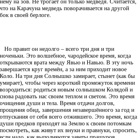
нему на зов. Не трогает он только медведя. Считается,
что на Карачуна медведь поворачивается на другой
бок в своей берлоге.
Но правит он недолго – всего три дня и три
ноченьки. Это волшебное, чародейское время, когда
открываются врата между Явью и Навью. В эту ночь
завершается круг времён, а за ним приходит новое
Коло. На три дня Солнышко замирает, стынет (как бы
умирает), чтобы через короткий промежуток времени
возродиться: родиться новым солнышком Колядой и
снова радовать нас своим теплом и светом. Это время
очищения души и тела. Время отдачи долгов,
прощения обид, завершения незавершённого за год и
отпускания от себя всего отжившего. Это время, когда
души предков приходят на Землю к своим потомкам
посмотреть, как живут их внуки и правнуки, спросить,
если надо, как выполняются заветы пращуров.