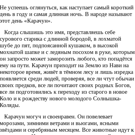
Не успеешь оглянуться, как наступает самый короткий
день в году и самая длинная ночь. В народе называют
этот день «Карачун».
Когда слышишь это имя, представляешь себе
сурового старика с длинной бородой, в лохматой
шубе до пят, подпоясанной кушаком, в высокой
мохнатой шапке и с ледяным посохом в руке, которым
он запросто может заморозить любого, кто попадётся
ему на пути. Карачун приходит на Землю из Нави на
некоторое время, живёт в тёмном лесу и лишь изредка
появляется среди людей, проверяя, все ли чтут обычаи
своих предков, все ли почитают своих родных Богов,
все ли подготовились к переходу из старого в новое
Коло и к рождеству нового молодого Солнышка-
Коляды.
Карачун могуч и своенравен. Он повелевает
морозами, зимними ветрами и вьюгами, ясными
звёздами и серебряным месяцем. Все животные идут к