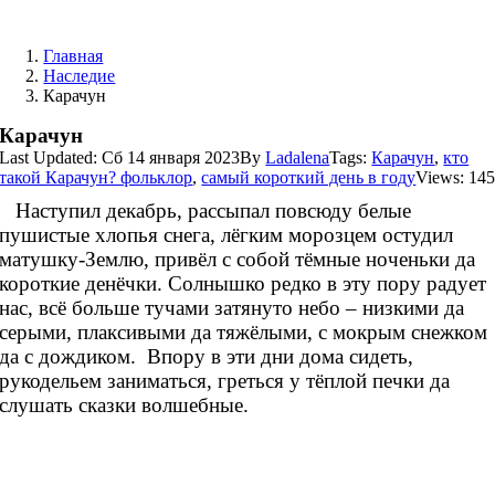
Skip
to
Главная
content
Наследие
Карачун
Карачун
Last Updated: Сб 14 января 2023
By
Ladalena
Tags:
Карачун
,
кто
такой Карачун? фольклор
,
самый короткий день в году
Views: 14
Наступил декабрь, рассыпал повсюду белые
пушистые хлопья снега, лёгким морозцем остудил
матушку-Землю, привёл с собой тёмные ноченьки да
короткие денёчки. Солнышко редко в эту пору радует
нас, всё больше тучами затянуто небо – низкими да
серыми, плаксивыми да тяжёлыми, с мокрым снежком
да с дождиком. Впору в эти дни дома сидеть,
рукодельем заниматься, греться у тёплой печки да
слушать сказки волшебные.