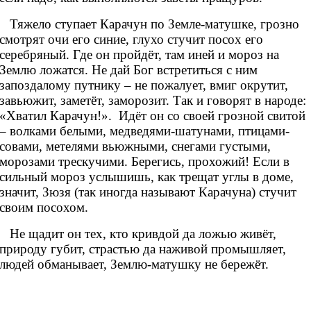
Тяжело ступает Карачун по Земле-матушке, грозно
смотрят очи его синие, глухо стучит посох его
серебряный. Где он пройдёт, там иней и мороз на
Землю ложатся. Не дай Бог встретиться с ним
запоздалому путнику – не пожалует, вмиг окрутит,
завьюжит, заметёт, заморозит. Так и говорят в народе:
«Хватил Карачун!». Идёт он со своей грозной свитой
– волками белыми, медведями-шатунами, птицами-
совами, метелями вьюжными, снегами густыми,
морозами трескучими. Берегись, прохожий! Если в
сильный мороз услышишь, как трещат углы в доме,
значит, Зюзя (так иногда называют Карачуна) стучит
своим посохом.
Не щадит он тех, кто кривдой да ложью живёт,
природу губит, страстью да наживой промышляет,
людей обманывает, Землю-матушку не бережёт.