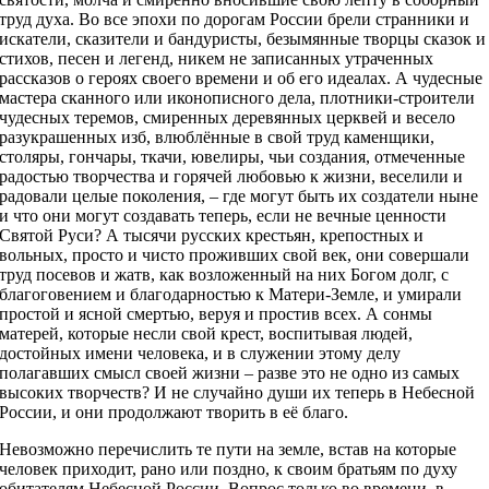
труд духа. Во все эпохи по дорогам России брели странники и
искатели, сказители и бандуристы, безымянные творцы сказок и
стихов, песен и легенд, никем не записанных утраченных
рассказов о героях своего времени и об его идеалах. А чудесные
мастера сканного или иконописного дела, плотники-строители
чудесных теремов, смиренных деревянных церквей и весело
разукрашенных изб, влюблённые в свой труд каменщики,
столяры, гончары, ткачи, ювелиры, чьи создания, отмеченные
радостью творчества и горячей любовью к жизни, веселили и
радовали целые поколения, – где могут быть их создатели ныне
и что они могут создавать теперь, если не вечные ценности
Святой Руси? А тысячи русских крестьян, крепостных и
вольных, просто и чисто проживших свой век, они совершали
труд посевов и жатв, как возложенный на них Богом долг, с
благоговением и благодарностью к Матери-Земле, и умирали
простой и ясной смертью, веруя и простив всех. А сонмы
матерей, которые несли свой крест, воспитывая людей,
достойных имени человека, и в служении этому делу
полагавших смысл своей жизни – разве это не одно из самых
высоких творчеств? И не случайно души их теперь в Небесной
России, и они продолжают творить в её благо.
Невозможно перечислить те пути на земле, встав на которые
человек приходит, рано или поздно, к своим братьям по духу
обитателям Небесной России. Вопрос только во времени, в