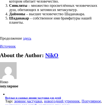
котором обитает человечество.
Синклиты
– множество просветлённых человеческих
душ, обитающих в затомисах метакультур.
Даймоны
– высшее человечество Шаданакара.
Шаданакар
– собственное имя брамфатуры нашей
планеты.
Продолжение
здесь
Источник
About the Author:
NikO
Нико
опулярное
Весёлые и славные зимние частушки для детей
Tags:
зимние частушки
,
новогодний утренник
,
Популярное
,