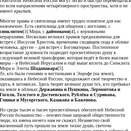
Обитатели Небесной России могут легко и быстро перемещаться
по всем направлениям четырёхмерного пространства, хотя и не
имеют крыльев.
Многие храмы и святилища имеют трудно понятное для нас
назначение. Есть святилища для общения с ангелами, с
синклитом
[3] Мира, с
даймонами
[4], с верховными
иерархиями. Несколько великих храмов предназначены для
встреч с Иисусом Христом, временами сходящим сюда в облике
человека, другие – для встреч с Богоматерью. Постепенное
возрастание духовности подводит просветлённую душу к
следующей великой трансформе, которая ведёт в более высокие
миры – в Небесный Иерусалим и ещё выше вплоть до Синклита
Мира и Элиты
Шаданакара
[5].
Те, кто были гениями и вестниками в Энрофе (на земле),
оказавшись в Небесной России, продолжают своё творчество и
здесь, в затомисах. Здесь творят великие души тех, кто пребывал
на земле в обликах
Державина и Пушкина, Лермонтова и
Гоголя, Толстого и Достоевского, Рублёва и Сурикова,
Глинки и Мусоргского, Казакова и Баженова.
Но среди тысяч и тысяч просветлённых обитателей Небесной
России большинство – неизвестные широкой общественности
люди, их имена ничего нам не скажут. Незаметно свой
жизненный путь прошли на земле тихие души, светочи
святости, молча и смиренно вносившие свою лепту в соборный