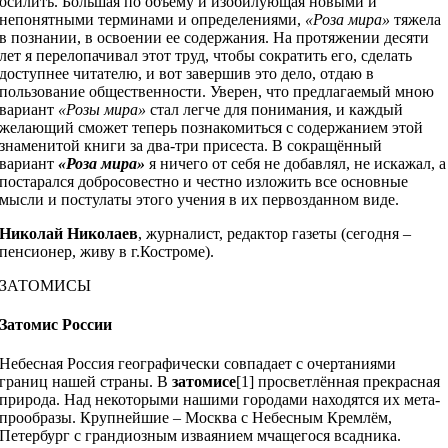
осилить. Большая по объему и изобилующая новыми и
непонятными терминами и определениями,
«Роза мира»
тяжела
в познании, в освоении ее содержания. На протяжении десяти
лет я перелопачивал этот труд, чтобы сократить его, сделать
доступнее читателю, и вот завершив это дело, отдаю в
пользование общественности. Уверен, что предлагаемый мною
вариант
«Розы мира»
стал легче для понимания, и каждый
желающий сможет теперь познакомиться с содержанием этой
знаменитой книги за два-три присеста. В сокращённый
вариант
«Роза мира»
я ничего от себя не добавлял, не искажал, а
постарался добросовестно и честно изложить все основные
мысли и постулаты этого учения в их первозданном виде.
Николай Николаев
, журналист, редактор газеты (сегодня –
пенсионер, живу в г.Костроме).
ЗАТОМИСЫ
Затомис России
Небесная Россия географически совпадает с очертаниями
границ нашей страны. В
затомисе
[1] просветлённая прекрасная
природа. Над некоторыми нашими городами находятся их мета-
прообразы. Крупнейшие – Москва с Небесным Кремлём,
Петербург с грандиозным изваянием мчащегося всадника.