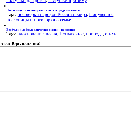
частушки для детей
,
частушки про зиму
Пословицы и поговорки разных народов о семье
Tags:
поговорки народов России и мира
,
Популярное
,
пословицы и поговорки о семье
Весёлые и добрые заклички весны – веснянки
Tags:
вдохновение
,
весна
,
Популярное
,
природа
,
стихи
оток Вдохновения!