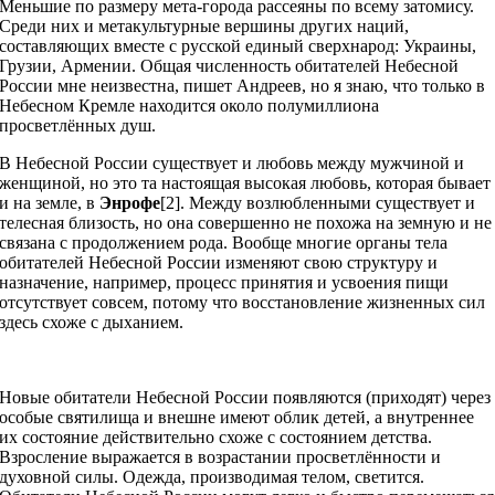
Меньшие по размеру мета-города рассеяны по всему затомису.
Среди них и метакультурные вершины других наций,
составляющих вместе с русской единый сверхнарод: Украины,
Грузии, Армении. Общая численность обитателей Небесной
России мне неизвестна, пишет Андреев, но я знаю, что только в
Небесном Кремле находится около полумиллиона
просветлённых душ.
В Небесной России существует и любовь между мужчиной и
женщиной, но это та настоящая высокая любовь, которая бывает
и на земле, в
Энрофе
[2]. Между возлюбленными существует и
телесная близость, но она совершенно не похожа на земную и не
связана с продолжением рода. Вообще многие органы тела
обитателей Небесной России изменяют свою структуру и
назначение, например, процесс принятия и усвоения пищи
отсутствует совсем, потому что восстановление жизненных сил
здесь схоже с дыханием.
Новые обитатели Небесной России появляются (приходят) через
особые святилища и внешне имеют облик детей, а внутреннее
их состояние действительно схоже с состоянием детства.
Взросление выражается в возрастании просветлённости и
духовной силы. Одежда, производимая телом, светится.