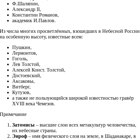
Ф.Шаляпин,
Александр II,
Константин Романов,
академик И.Павлов.
Из числа многих просветлённых, взошедших в Небесной России
на особенную высоту, известные всем:
Пушкин,
Лермонтов,
Гоголь,
Лев Толстой,
Алексей Конст. Толстой,
Достоевский,
Аксаковы,
Витберг,
Кутузов,
а также не пользующийся широкой известностью гравёр
XVIII века Чемезов.
Примечание
Затомисы
– высшие слои всех метакультур человечества,
их небесные страны.
Энроф
– имя физического слоя на земле, в Шаданакаре, в