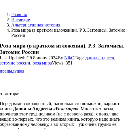
Skip
to
Главная
content
Наследие
Альтернативная история
Роза мира (в кратком изложении). Р.3. Затомисы. Затомис
России
Роза мира (в кратком изложении). Р.3. Затомисы.
Затомис России
Last Updated: Сб 8 июня 2024
By
NikO
Tags:
данил андреев
,
затомис россии
,
роза мира
Views: 351
предыдущая
затомис россии
от автора:
Перед вами сокращенный, насколько это возможно, вариант
книги
Даниила Андреева
«Роза мира»
. Много лет назад,
прочитав этот труд целиком (не с первого раза), я понял две
вещи: во-первых, что это великая книга, которую надо знать
образованному человеку, а во-вторых – уж очень трудно её