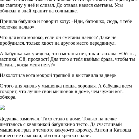
да сметану у неё и слизал. До отвала наелся сметаны. Усы
облизал и знай храпит на солнышке.
Пришла бабушка и говорит коту: «Иди, батюшко, сюда, я тебе
молочка налью».
Что для кота молоко, если он сметаны наелся? Даже не
пробудился, только хвост на другое место передвинул.
А бабушка как увидела, что сметаны нет, так и заохала: «Ой ты,
заспиха! Ой, прохвост! Для того я тебя взаймы брала, чтобы ты
блудил, когда меня нету?»
Наколотила кота мокрой тряпкой и выставила за дверь.
С того дня жизнь у мышонка пошла хорошая. А бабушка всем
говорит, что лучше свой мышонок в доме, чем чужой кот-
обжора.
Дедушка замолчал. Тихо стало в доме. Только на печке
шепталось с квашонкой бабушкино тесто. Да счастливый
мышонок грыз в темноте какую-то корочку. Антон и Катюша
ничего не слышали, оба они крепко спали.