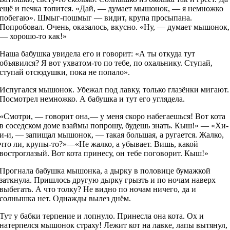
ещё и печка топится. «Дай, — думает мышонок, — я немножко
побегаю». Шмыг-пошмыг — видит, крупа просыпана.
Попробовал. Очень, оказалось, вкусно. «Ну, — думает мышонок,
— хорошо-то как!»
Наша бабушка увидела его и говорит: «А ты откуда тут
объявился? Я вот ухватом-то по тебе, по охальнику. Ступай,
ступай отсюдушки, пока не попало».
Испугался мышонок. Убежал под лавку, только глазёнки мигают.
Посмотрел немножко. А бабушка и тут его углядела.
«Смотри, — говорит она,— у меня скоро набегаешься! Вот кота
в соседском доме взаймы попрошу, будешь знать. Кыш!» — «Хи-
и-и, — запищал мышонок, — такая большая, а ругается. Жалко,
что ли, крупы-то?»—«Не жалко, а убывает. Вишь, какой
востроглазый. Вот кота принесу, он тебе поговорит. Кыш!»
Прогнала бабушка мышонка, а дырку в половице бумажкой
заткнула. Пришлось другую дырку грызть и по ночам наверх
выбегать. А что толку? Не видно по ночам ничего, да и
солнышка нет. Однажды вылез днём.
Тут у бабки терпение и лопнуло. Принесла она кота. Ох и
натерпелся мышонок страху! Лежит кот на лавке, лапы вытянул,