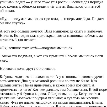
усищами водит — у него тоже усы росли. Обошёл для порядка
всю комнату, обнюхал везде и лёг спать. Выспался, опять всё
обнюхал.
«Ну, — подумал мышонок про кота,— теперь мне беда. Не даст
он мне спуску».
А есть всё больше хочется. Взял мышонок да опять и выбежал.
Ничего. Кот один глаз приоткрыл, хотел мышонка поймать, да
вставать было неохота.
«Ох, ленище этот кот!»—подумал мышонок.
Только так подумал, а кот как прыгнет! Еле-еле мышонок ноги
унес.
Ночевали ночь, другую ночевали.
Бабушка ходит, кота нахваливает. А у мышонка в животе урчит,
есть хочется. Два дня маковой росинки во рту не было. Как
дальше жить? Начал примечать, в какое время кот спит. А
примечать-то чего? Кот чем дальше, тем больше спал. К той поре
отелилась у бабушки корова. Обидно мышонку. Коту почёт и
уважение, молоком по утрам угощают, а тут хоть бы крошка
какая. Чуть не плачет мышонок, из дырки выглядывает. Видит,
бабка за хлебом в магазин пошла. В это время котище проснулся