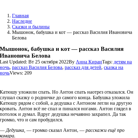
Skip
to
Главная
content
Наследие
Сказки и былины
Мышонок, бабушка и кот — рассказ Василия Ивановича
Белова
Мышонок, бабушка и кот — рассказ Василия
Ивановича Белова
Last Updated: Вт 25 октября 2022
By
Анна Киран
Tags:
детям на
ночь
,
рассказ Василия Белова
,
рассказ для детей
,
сказка на
ночь
Views: 209
Катюшу уложили спать. Но Антон спать наотрез отказался. Он
слушал сказку о родничке до самого конца. Бабушка уложила
Катюшу рядом с собой, а дедушка с Антоном легли на другую
кровать. Антон всё не спал и пинался ногами. Антон глядел в
потолок и думал. Вдруг дедушка нечаянно захрапел. Да так
громко, что и сам пробудился.
—
Дедушка,
— громко сказал Антон, —
расскажи ещё про
комара.