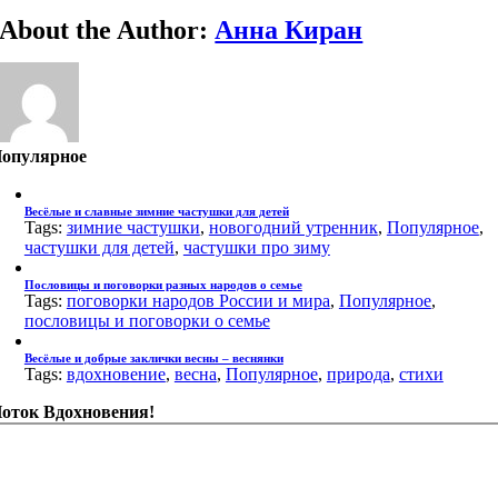
About the Author:
Анна Киран
опулярное
Весёлые и славные зимние частушки для детей
Tags:
зимние частушки
,
новогодний утренник
,
Популярное
,
частушки для детей
,
частушки про зиму
Пословицы и поговорки разных народов о семье
Tags:
поговорки народов России и мира
,
Популярное
,
пословицы и поговорки о семье
Весёлые и добрые заклички весны – веснянки
Tags:
вдохновение
,
весна
,
Популярное
,
природа
,
стихи
оток Вдохновения!