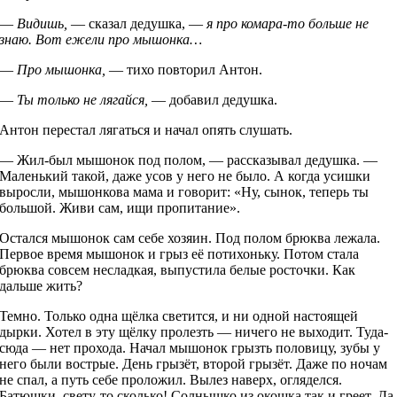
—
Видишь,
— сказал дедушка, —
я про комара-то больше не
знаю. Вот ежели про мышонка…
—
Про мышонка,
— тихо повторил Антон.
—
Ты только не лягайся,
— добавил дедушка.
Антон перестал лягаться и начал опять слушать.
— Жил-был мышонок под полом, — рассказывал дедушка. —
Маленький такой, даже усов у него не было. А когда усишки
выросли, мышонкова мама и говорит: «Ну, сынок, теперь ты
большой. Живи сам, ищи пропитание».
Остался мышонок сам себе хозяин. Под полом брюква лежала.
Первое время мышонок и грыз её потихоньку. Потом стала
брюква совсем несладкая, выпустила белые росточки. Как
дальше жить?
Темно. Только одна щёлка светится, и ни одной настоящей
дырки. Хотел в эту щёлку пролезть — ничего не выходит. Туда-
сюда — нет прохода. Начал мышонок грызть половицу, зубы у
него были вострые. День грызёт, второй грызёт. Даже по ночам
не спал, а путь себе проложил. Вылез наверх, огляделся.
Батюшки, свету-то сколько! Солнышко из окошка так и греет. Да