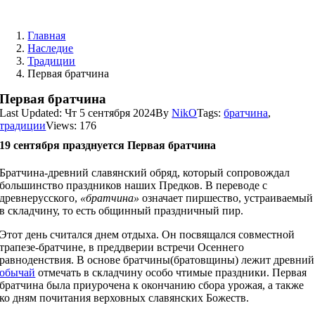
Skip
to
Главная
content
Наследие
Традиции
Первая братчина
Первая братчина
Last Updated: Чт 5 сентября 2024
By
NikO
Tags:
братчина
,
традиции
Views: 176
19 сентября празднуется Первая братчина
Братчина-древний славянский обряд, который сопровождал
большинство праздников наших Предков. В переводе с
древнерусского,
«братчина»
означает пиршество, устраиваемый
в складчину, то есть общинный праздничный пир.
Этот день считался днем отдыха. Он посвящался совместной
трапезе-братчине, в преддверии встречи Осеннего
равноденствия. В основе братчины(братовщины) лежит древний
обычай
отмечать в складчину особо чтимые праздники. Первая
братчина была приурочена к окончанию сбора урожая, а также
ко дням почитания верховных славянских Божеств.