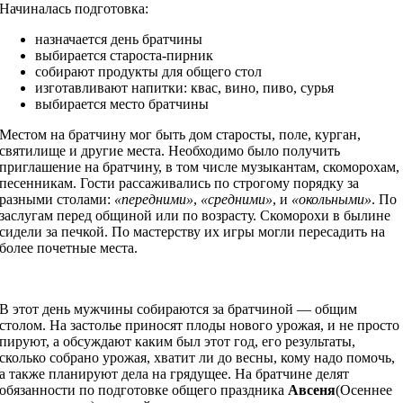
Начиналась подготовка:
назначается день братчины
выбирается староста-пирник
собирают продукты для общего стол
изготавливают напитки: квас, вино, пиво, сурья
выбирается место братчины
Местом на братчину мог быть дом старосты, поле, курган,
святилище и другие места. Необходимо было получить
приглашение на братчину, в том числе музыкантам, скоморохам,
песенникам. Гости рассаживались по строгому порядку за
разными столами:
«передними»
,
«средними»
, и
«окольными»
. По
заслугам перед общиной или по возрасту. Скоморохи в былине
сидели за печкой. По мастерству их игры могли пересадить на
более почетные места.
В этот день мужчины собираются за братчиной — общим
столом. На застолье приносят плоды нового урожая, и не просто
пируют, а обсуждают каким был этот год, его результаты,
сколько собрано урожая, хватит ли до весны, кому надо помочь,
а также планируют дела на грядущее. На братчине делят
обязанности по подготовке общего праздника
Авсеня
(Осеннее