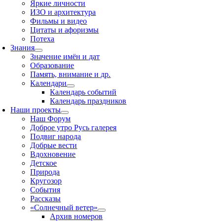
Яркие личности
ИЗО и архитектура
Фильмы и видео
Цитаты и афоризмы
Потеха
Знания
Значение имён и дат
Образование
Память, внимание и др.
Календари
Календарь событий
Календарь праздников
Наши проекты
Наш Форум
Доброе утро Русь галерея
Подвиг народа
Добрые вести
Вдохновение
Детское
Природа
Кругозор
События
Рассказы
«Солнечный ветер»
Архив номеров