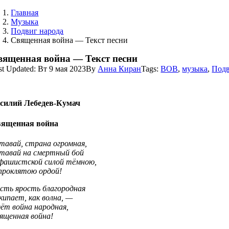
Главная
Музыка
Подвиг народа
Священная война — Текст песни
вященная война — Текст песни
st Updated: Вт 9 мая 2023
By
Анна Киран
Tags:
ВОВ
,
музыка
,
Подв
силий Лебедев-Кумач
ященная война
тавай, страна огромная,
тавай на смертный бой
фашистской силой тёмною,
проклятою ордой!
сть ярость благородная
кипает, как волна, —
ёт война народная,
ященная война!