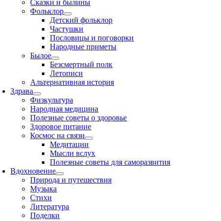
Сказки и былины
Фольклор
Детский фольклор
Частушки
Пословицы и поговорки
Народные приметы
Былое
Безсмертный полк
Летописи
Альтернативная история
Здрава
Физкультура
Народная медицина
Полезные советы о здоровье
Здоровое питание
Космос на связи
Медитации
Мысли вслух
Полезные советы для саморазвития
Вдохновение
Природа и путешествия
Музыка
Стихи
Литература
Поделки