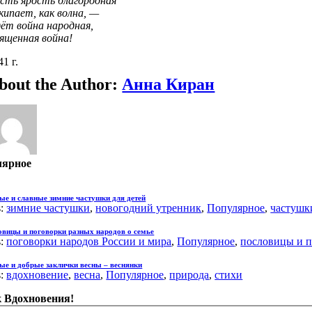
сть ярость благородная
кипает, как волна, —
ёт война народная,
ященная война!
41 г.
bout the Author:
Анна Киран
лярное
ые и славные зимние частушки для детей
s:
зимние частушки
,
новогодний утренник
,
Популярное
,
частушк
вицы и поговорки разных народов о семье
s:
поговорки народов России и мира
,
Популярное
,
пословицы и п
ые и добрые заклички весны – веснянки
s:
вдохновение
,
весна
,
Популярное
,
природа
,
стихи
 Вдохновения!