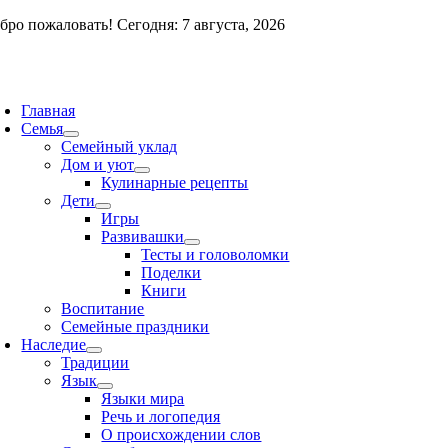
Skip
бро пожаловать! Сегодня: 7 августа, 2026
to
content
oggle
avigation
Главная
Семья
Семейный уклад
Дом и уют
Кулинарные рецепты
Дети
Игры
Развивашки
Тесты и головоломки
Поделки
Книги
Воспитание
Семейные праздники
Наследие
Традиции
Язык
Языки мира
Речь и логопедия
О происхождении слов