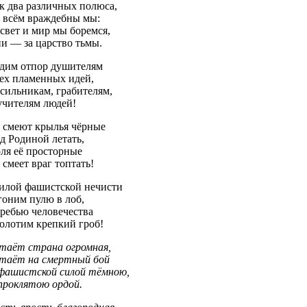
к два различных полюса,
 всём враждебны мы:
 свет и мир мы боремся,
и — за царство тьмы.
дим отпор душителям
ех пламенных идей,
сильникам, грабителям,
чителям людей!
 смеют крылья чёрные
д Родиной летать,
ля её просторные
 смеет враг топтать!
илой фашистской нечисти
гоним пулю в лоб,
ребью человечества
олотим крепкий гроб!
таёт страна огромная,
таёт на смертный бой
фашистской силой тёмною,
проклятою ордой.