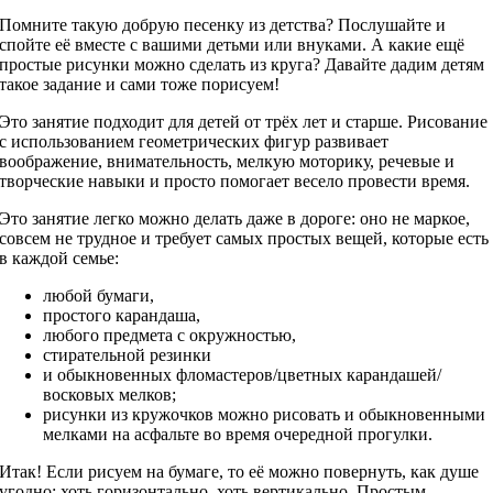
Помните такую добрую песенку из детства? Послушайте и
спойте её вместе с вашими детьми или внуками. А какие ещё
простые рисунки можно сделать из круга? Давайте дадим детям
такое задание и сами тоже порисуем!
Это занятие подходит для детей от трёх лет и старше. Рисование
с использованием геометрических фигур развивает
воображение, внимательность, мелкую моторику, речевые и
творческие навыки и просто помогает весело провести время.
Это занятие легко можно делать даже в дороге: оно не маркое,
совсем не трудное и требует самых простых вещей, которые есть
в каждой семье:
любой бумаги,
простого карандаша,
любого предмета с окружностью,
стирательной резинки
и обыкновенных фломастеров/цветных карандашей/
восковых мелков;
рисунки из кружочков можно рисовать и обыкновенными
мелками на асфальте во время очередной прогулки.
Итак! Если рисуем на бумаге, то её можно повернуть, как душе
угодно: хоть горизонтально, хоть вертикально. Простым