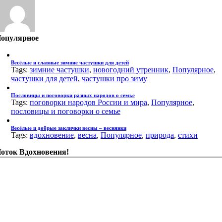
опулярное
Весёлые и славные зимние частушки для детей
Tags:
зимние частушки
,
новогодний утренник
,
Популярное
,
частушки для детей
,
частушки про зиму
Пословицы и поговорки разных народов о семье
Tags:
поговорки народов России и мира
,
Популярное
,
пословицы и поговорки о семье
Весёлые и добрые заклички весны – веснянки
Tags:
вдохновение
,
весна
,
Популярное
,
природа
,
стихи
оток Вдохновения!