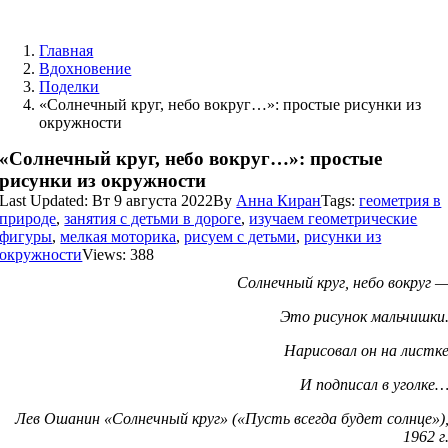
Skip
to
Главная
content
Вдохновение
Поделки
«Солнечный круг, небо вокруг…»: простые рисунки из
окружности
«Солнечный круг, небо вокруг…»: простые
рисунки из окружности
Last Updated: Вт 9 августа 2022
By
Анна Киран
Tags:
геометрия в
природе
,
занятия с детьми в дороге
,
изучаем геометрические
фигуры
,
мелкая моторика
,
рисуем с детьми
,
рисунки из
окружности
Views: 388
Солнечный круг, небо вокруг 
Это рисунок мальчишки
Нарисовал он на листк
И подписал в уголке
Лев Ошанин «Солнечный круг» («Пусть всегда будет солнце»)
1962 г