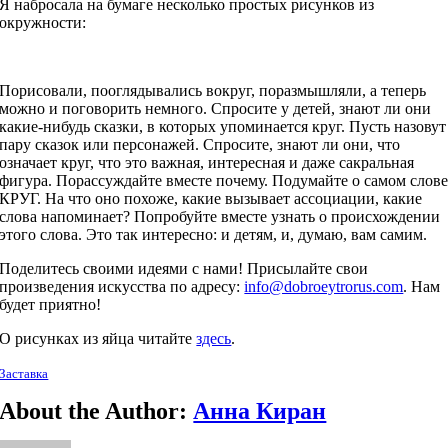
Я набросала на бумаге несколько простых рисунков из
окружности:
Порисовали, пооглядывались вокруг, поразмышляли, а теперь
можно и поговорить немного. Спросите у детей, знают ли они
какие-нибудь сказки, в которых упоминается круг. Пусть назовут
пару сказок или персонажей. Спросите, знают ли они, что
означает круг, что это важная, интересная и даже сакральная
фигура. Порассуждайте вместе почему. Подумайте о самом слов
КРУГ. На что оно похоже, какие вызывает ассоциации, какие
слова напоминает? Попробуйте вместе узнать о происхождении
этого слова. Это так интересно: и детям, и, думаю, вам самим.
Поделитесь своими идеями с нами! Присылайте свои
произведения искусства по адресу:
info@dobroeytrorus.com
. Нам
будет приятно!
О рисунках из яйца читайте
здесь
.
Заставка
About the Author:
Анна Киран