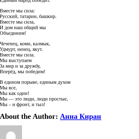
Единый народ победит.
Вместе мы сила:
Русский, татарин, башкир.
Вместе мы сила,
И дом наш общий мы
Объединим!
Чеченец, коми, калмык,
Удмурт, ненец, якут.
Вместе мы сила.
Мы выступаем
За мир и за дружбу,
Вперёд, мы победим!
В едином порыве, единым духом
Мы все,
Мы как один!
Мы — это люди, люди простые,
Мы – и фронт, и тыл!
About the Author:
Анна Киран