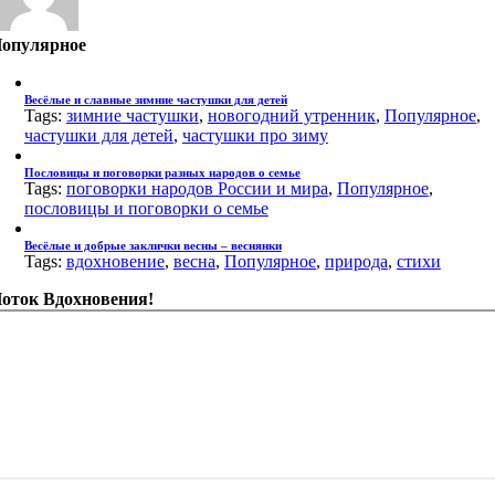
опулярное
Весёлые и славные зимние частушки для детей
Tags:
зимние частушки
,
новогодний утренник
,
Популярное
,
частушки для детей
,
частушки про зиму
Пословицы и поговорки разных народов о семье
Tags:
поговорки народов России и мира
,
Популярное
,
пословицы и поговорки о семье
Весёлые и добрые заклички весны – веснянки
Tags:
вдохновение
,
весна
,
Популярное
,
природа
,
стихи
оток Вдохновения!