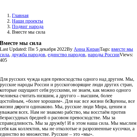
Skip
to
Главная
content
Наши проекты
Подвиг народа
Вместе мы сила
Вместе мы сила
Last Updated: Пн 5 декабря 2022
By
Анна Киран
Tags:
вместе мы
сила
,
дружба народов
,
единство народов
,
народы России
Views:
405
Для русских чужда идея превосходства одного над другим. Мы,
русские народы России и русскоговорящие люди других стран,
которые ощущают себя русскими, не знаем, как можно одного
человека считать низшим, а другого – высшим, более
достойным, «более хорошим». Для нас все жизни бе
З
ценны, все
жизни д
о
роги одинаково. Мы, русские люди Мира, ценим и
уважаем всех. Нам не знакомо рабство, мы восстаём против
безрассудных бредней о расовом превосходстве. Мы за
справедливость. Мы за дружбу! И в этом наша сила. Мы мыслим
себя как коллектив, мы не отколотые и разрозненные кусочки, а
единство во множестве. Русские – это «мы».