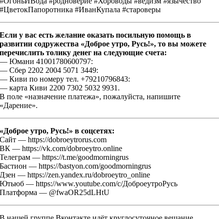
#ОгоньИВода #родноверие #Хороводы #ведизм #язычество
#ЦветокПапоротника #ИванКупала #староверы
Если у вас есть желание оказать посильную помощь в
развитии содружества «Доброе утро, Русь!», то вы можете
перечислить толику денег на следующие счета:
— Юмани 41001780600797:
— Сбер 2202 2004 5071 3449:
— Киви по номеру тел. +79210796843:
— карта Киви 2200 7302 5032 9931.
В поле «назначение платежа», пожалуйста, напишите
«Дарение».
«Доброе утро, Русь!» в соцсетях:
Сайт — https://dobroeytrorus.com
ВК — https://vk.com/dobroeytro.online
Телеграм — https://t.me/goodmorningrus
Бастион — https://bastyon.com/goodmorningrus
Дзен — https://zen.yandex.ru/dobroeytro_online
Ютьюб — https://www.youtube.com/c/ДоброеутроРусь
Платформа — @fwaOR25dLHtU
В нашей группе Вконтакте идёт круглосуточное вещание