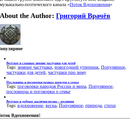
музыкально-поэтического канала «
Поток Вдохновения
«
About the Author:
Григорий Врачёв
опулярное
Весёлые и славные зимние частушки для детей
Tags:
зимние частушки
,
новогодний утренник
,
Популярное
,
частушки для детей
,
частушки про зиму
Пословицы и поговорки разных народов о семье
Tags:
поговорки народов России и мира
,
Популярное
,
пословицы и поговорки о семье
Весёлые и добрые заклички весны – веснянки
Tags:
вдохновение
,
весна
,
Популярное
,
природа
,
стихи
оток Вдохновения!