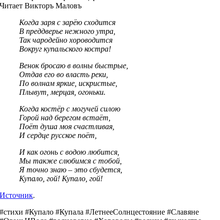
Читает Викторъ Маловъ
Когда заря с зарёю сходится
В преддверье нежного утра,
Так чародейно хороводится
Вокруг купальского костра!
Венок бросаю в волны быстрые,
Отдав его во власть реки,
По волнам яркие, искристые,
Плывут, мерцая, огоньки.
Когда костёр с могучей силою
Горой над берегом встаёт,
Поёт душа моя счастливая,
И сердце русское поёт,
И как огонь с водою любится,
Мы также слюбимся с тобой,
Я точно знаю – это сбудется,
Купало, гой! Купало, гой!
Источник
.
#стихи #Купало #Купала #ЛетнееСолнцестояние #Славяне