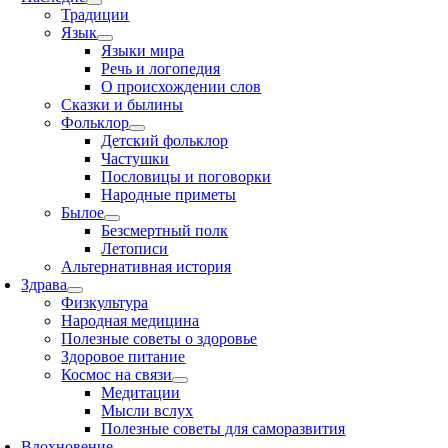
Традиции
Язык
Языки мира
Речь и логопедия
О происхождении слов
Сказки и былины
Фольклор
Детский фольклор
Частушки
Пословицы и поговорки
Народные приметы
Былое
Безсмертный полк
Летописи
Альтернативная история
Здрава
Физкультура
Народная медицина
Полезные советы о здоровье
Здоровое питание
Космос на связи
Медитации
Мысли вслух
Полезные советы для саморазвития
Вдохновение