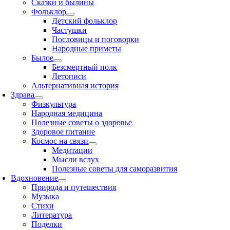
Сказки и былины
Фольклор
Детский фольклор
Частушки
Пословицы и поговорки
Народные приметы
Былое
Безсмертный полк
Летописи
Альтернативная история
Здрава
Физкультура
Народная медицина
Полезные советы о здоровье
Здоровое питание
Космос на связи
Медитации
Мысли вслух
Полезные советы для саморазвития
Вдохновение
Природа и путешествия
Музыка
Стихи
Литература
Поделки