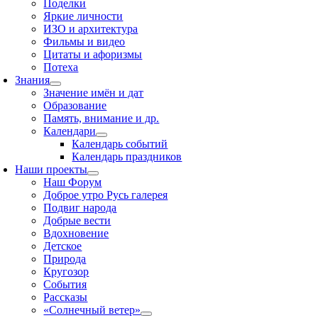
Поделки
Яркие личности
ИЗО и архитектура
Фильмы и видео
Цитаты и афоризмы
Потеха
Знания
Значение имён и дат
Образование
Память, внимание и др.
Календари
Календарь событий
Календарь праздников
Наши проекты
Наш Форум
Доброе утро Русь галерея
Подвиг народа
Добрые вести
Вдохновение
Детское
Природа
Кругозор
События
Рассказы
«Солнечный ветер»