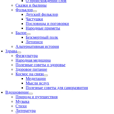
О происхождении слов
Сказки и былины
Фольклор
Детский фольклор
Частушки
Пословицы и поговорки
Народные приметы
Былое
Безсмертный полк
Летописи
Альтернативная история
Здрава
Физкультура
Народная медицина
Полезные советы о здоровье
Здоровое питание
Космос на связи
Медитации
Мысли вслух
Полезные советы для саморазвития
Вдохновение
Природа и путешествия
Музыка
Стихи
Литература