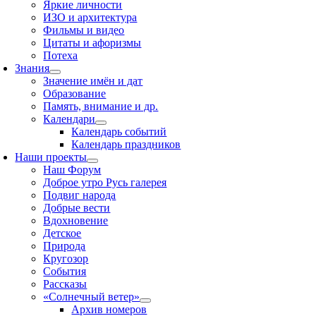
Яркие личности
ИЗО и архитектура
Фильмы и видео
Цитаты и афоризмы
Потеха
Знания
Значение имён и дат
Образование
Память, внимание и др.
Календари
Календарь событий
Календарь праздников
Наши проекты
Наш Форум
Доброе утро Русь галерея
Подвиг народа
Добрые вести
Вдохновение
Детское
Природа
Кругозор
События
Рассказы
«Солнечный ветер»
Архив номеров