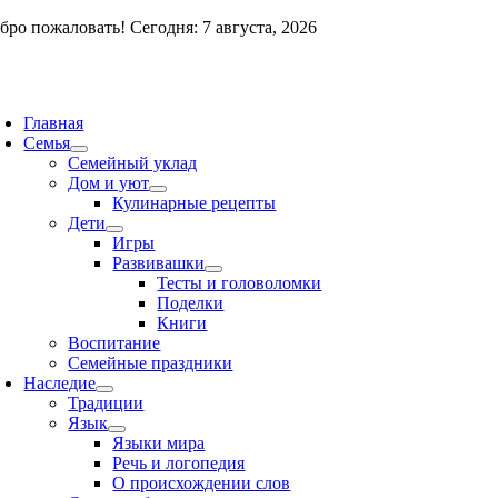
Skip
бро пожаловать! Сегодня: 7 августа, 2026
to
content
oggle
avigation
Главная
Семья
Семейный уклад
Дом и уют
Кулинарные рецепты
Дети
Игры
Развивашки
Тесты и головоломки
Поделки
Книги
Воспитание
Семейные праздники
Наследие
Традиции
Язык
Языки мира
Речь и логопедия
О происхождении слов