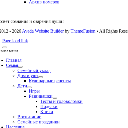
Архив номеров
ссвет сознания и озарения души!
2012 - 2026
Avada Website Builder
by
ThemeFusion
• All Rights Rese
Page load link
авное меню
Главная
Семья
Семейный уклад
Дом и уют
Кулинарные рецепты
Дети
Игры
Развивашки
Тесты и головоломки
Поделки
Книги
Воспитание
Семейные праздники
Наследие