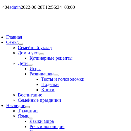
404
admin
2022-06-28T12:56:34+03:00
oggle
avigation
Главная
Семья
Семейный уклад
Дом и уют
Кулинарные рецепты
Дети
Игры
Развивашки
Тесты и головоломки
Поделки
Книги
Воспитание
Семейные праздники
Наследие
Традиции
Язык
Языки мира
Речь и логопедия