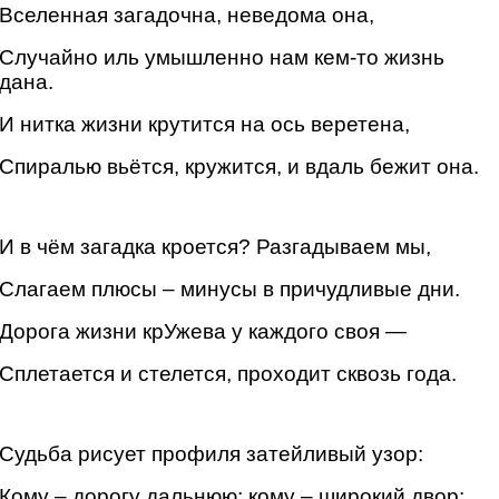
Вселенная загадочна, неведома она,
Случайно иль умышленно нам кем-то жизнь
дана.
И нитка жизни крутится на ось веретена,
Спиралью вьётся, кружится, и вдаль бежит она.
И в чём загадка кроется? Разгадываем мы,
Слагаем плюсы – минусы в причудливые дни.
Дорога жизни крУжева у каждого своя —
Сплетается и стелется, проходит сквозь года.
Судьба рисует профиля затейливый узор:
Кому – дорогу дальнюю; кому – широкий двор;