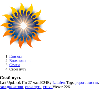
Skip
to
content
Главная
Вдохновение
Стихи
Свой путь
Свой путь
Last Updated: Пн 27 мая 2024
By
Ladalena
Tags:
дорога жизни
,
загадка жизни
,
свой путь
,
стихи
Views: 226