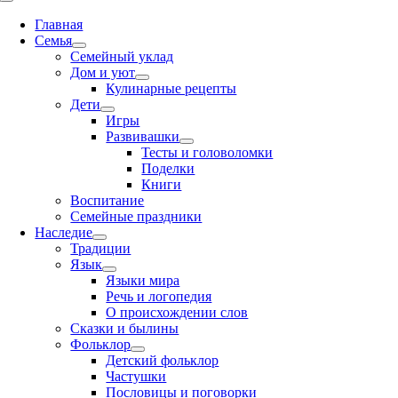
Toggle
Navigation
Главная
Семья
Семейный уклад
Дом и уют
Кулинарные рецепты
Дети
Игры
Развивашки
Тесты и головоломки
Поделки
Книги
Воспитание
Семейные праздники
Наследие
Традиции
Язык
Языки мира
Речь и логопедия
О происхождении слов
Сказки и былины
Фольклор
Детский фольклор
Частушки
Пословицы и поговорки