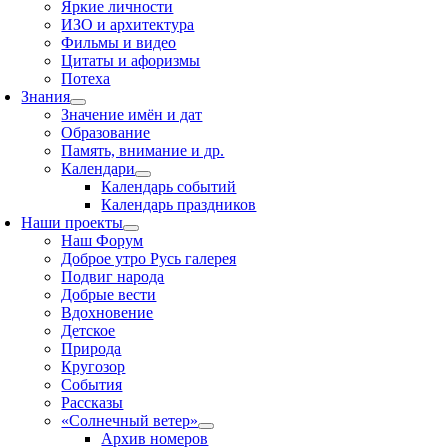
Яркие личности
ИЗО и архитектура
Фильмы и видео
Цитаты и афоризмы
Потеха
Знания
Значение имён и дат
Образование
Память, внимание и др.
Календари
Календарь событий
Календарь праздников
Наши проекты
Наш Форум
Доброе утро Русь галерея
Подвиг народа
Добрые вести
Вдохновение
Детское
Природа
Кругозор
События
Рассказы
«Солнечный ветер»
Архив номеров