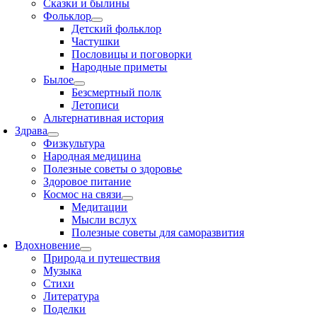
Сказки и былины
Фольклор
Детский фольклор
Частушки
Пословицы и поговорки
Народные приметы
Былое
Безсмертный полк
Летописи
Альтернативная история
Здрава
Физкультура
Народная медицина
Полезные советы о здоровье
Здоровое питание
Космос на связи
Медитации
Мысли вслух
Полезные советы для саморазвития
Вдохновение
Природа и путешествия
Музыка
Стихи
Литература
Поделки