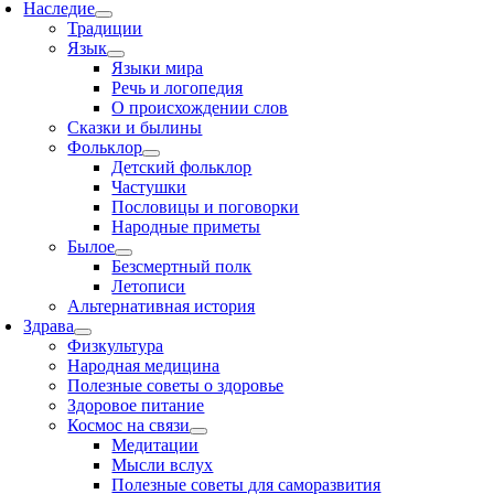
Наследие
Традиции
Язык
Языки мира
Речь и логопедия
О происхождении слов
Сказки и былины
Фольклор
Детский фольклор
Частушки
Пословицы и поговорки
Народные приметы
Былое
Безсмертный полк
Летописи
Альтернативная история
Здрава
Физкультура
Народная медицина
Полезные советы о здоровье
Здоровое питание
Космос на связи
Медитации
Мысли вслух
Полезные советы для саморазвития