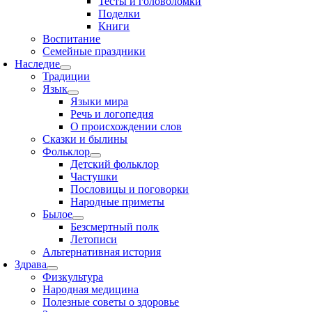
Тесты и головоломки
Поделки
Книги
Воспитание
Семейные праздники
Наследие
Традиции
Язык
Языки мира
Речь и логопедия
О происхождении слов
Сказки и былины
Фольклор
Детский фольклор
Частушки
Пословицы и поговорки
Народные приметы
Былое
Безсмертный полк
Летописи
Альтернативная история
Здрава
Физкультура
Народная медицина
Полезные советы о здоровье