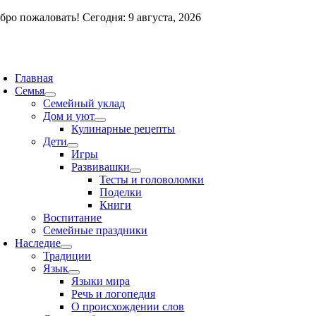
Skip
бро пожаловать! Сегодня: 9 августа, 2026
to
content
oggle
avigation
Главная
Семья
Семейный уклад
Дом и уют
Кулинарные рецепты
Дети
Игры
Развивашки
Тесты и головоломки
Поделки
Книги
Воспитание
Семейные праздники
Наследие
Традиции
Язык
Языки мира
Речь и логопедия
О происхождении слов