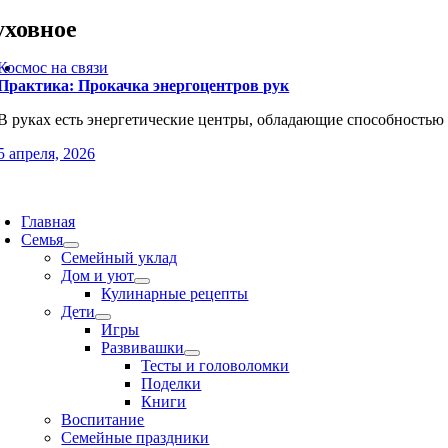
уховное
Космос на связи
Практика: Прокачка энергоцентров рук
В руках есть энергетические центры, обладающие способностью 
5 апреля, 2026
oggle
avigation
Главная
Семья
Семейный уклад
Дом и уют
Кулинарные рецепты
Дети
Игры
Развивашки
Тесты и головоломки
Поделки
Книги
Воспитание
Семейные праздники