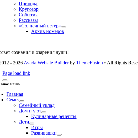
Природа
Кругозор
События
Рассказы
«Солнечный ветер»
Архив номеров
ссвет сознания и озарения души!
2012 - 2026
Avada Website Builder
by
ThemeFusion
• All Rights Rese
Page load link
авное меню
Главная
Семья
Семейный уклад
Дом и уют
Кулинарные рецепты
Дети
Игры
Развивашки