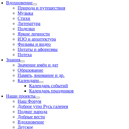
Вдохновение
Природа и путешествия
Музыка
Стихи
Литература
Поделки
Яркие личности
ИЗО и архитектура
Фильмы и видео
Цитаты и афоризмы
Потеха
Знания
Значение имён и дат
Образование
Память, внимание и др.
Календари
Календарь событий
Календарь праздников
Наши проекты
Наш Форум
Доброе утро Русь галерея
Подвиг народа
Добрые вести
Вдохновение
Детское