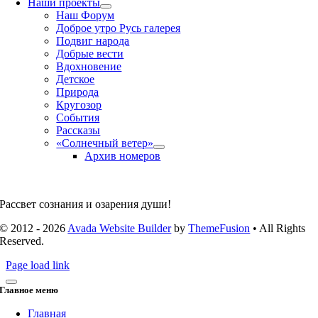
Наши проекты
Наш Форум
Доброе утро Русь галерея
Подвиг народа
Добрые вести
Вдохновение
Детское
Природа
Кругозор
События
Рассказы
«Солнечный ветер»
Архив номеров
Рассвет сознания и озарения души!
© 2012 - 2026
Avada Website Builder
by
ThemeFusion
• All Rights
Reserved.
Page load link
Главное меню
Главная