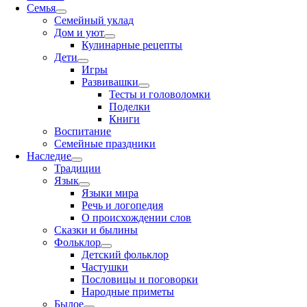
Семья
Семейный уклад
Дом и уют
Кулинарные рецепты
Дети
Игры
Развивашки
Тесты и головоломки
Поделки
Книги
Воспитание
Семейные праздники
Наследие
Традиции
Язык
Языки мира
Речь и логопедия
О происхождении слов
Сказки и былины
Фольклор
Детский фольклор
Частушки
Пословицы и поговорки
Народные приметы
Былое