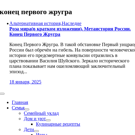
Skip
to
конец первого жругра
content
Альтернативная история,Наследие
Роза мира(в кратком изложении). Метаистория России.
Конец Первого Жругра
Конец Первого Жругра. В такой обстановке Первый уицрао
России был обречён на гибель. На поверхности человеческо
истории его предсмертные конвульсии отразились в
царствовании Василия Шуйского. Зеркало исторического
плана показывает нам ошеломляющий заключительный
эпизод...
18 января, 2025
Toggle
Navigation
Главная
Семья
Семейный уклад
Дом и уют
Кулинарные рецепты
Дети
Игры