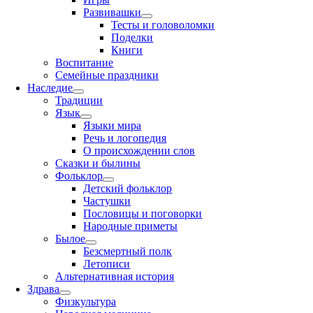
Развивашки
Тесты и головоломки
Поделки
Книги
Воспитание
Семейные праздники
Наследие
Традиции
Язык
Языки мира
Речь и логопедия
О происхождении слов
Сказки и былины
Фольклор
Детский фольклор
Частушки
Пословицы и поговорки
Народные приметы
Былое
Безсмертный полк
Летописи
Альтернативная история
Здрава
Физкультура