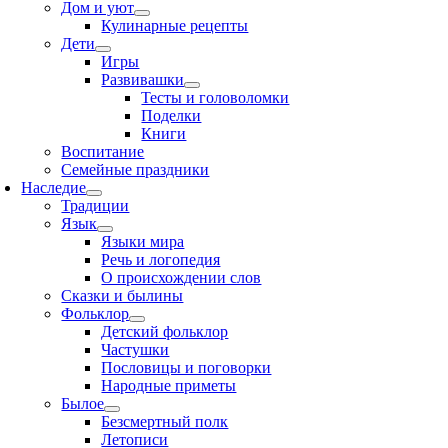
Дом и уют
Кулинарные рецепты
Дети
Игры
Развивашки
Тесты и головоломки
Поделки
Книги
Воспитание
Семейные праздники
Наследие
Традиции
Язык
Языки мира
Речь и логопедия
О происхождении слов
Сказки и былины
Фольклор
Детский фольклор
Частушки
Пословицы и поговорки
Народные приметы
Былое
Безсмертный полк
Летописи