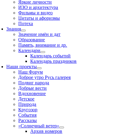
Яркие личности
ИЗО и архитектура
Фильмы и видео
Цитаты и афоризмы
Потеха
Знания
Значение имён и дат
Образование
Память, внимание и др.
Календари
Календарь событий
Календарь праздников
Наши проекты
Наш Форум
Доброе утро Русь галерея
Подвиг народа
Добрые вести
Вдохновение
Детское
Природа
Кругозор
События
Рассказы
«Солнечный ветер»
Архив номеров