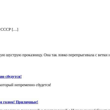
К СССР […]
ую шуструю проказницу. Она так ловко перепрыгивала с ветки на в
но сбудутся!
который непременно сбудется!
м годом! Приличные!