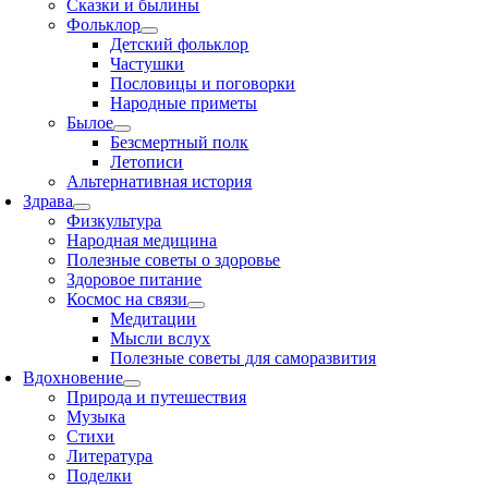
Сказки и былины
Фольклор
Детский фольклор
Частушки
Пословицы и поговорки
Народные приметы
Былое
Безсмертный полк
Летописи
Альтернативная история
Здрава
Физкультура
Народная медицина
Полезные советы о здоровье
Здоровое питание
Космос на связи
Медитации
Мысли вслух
Полезные советы для саморазвития
Вдохновение
Природа и путешествия
Музыка
Стихи
Литература
Поделки