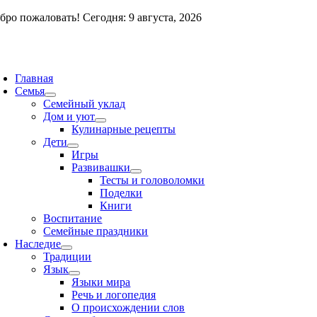
Skip
бро пожаловать! Сегодня: 9 августа, 2026
to
content
oggle
avigation
Главная
Семья
Семейный уклад
Дом и уют
Кулинарные рецепты
Дети
Игры
Развивашки
Тесты и головоломки
Поделки
Книги
Воспитание
Семейные праздники
Наследие
Традиции
Язык
Языки мира
Речь и логопедия
О происхождении слов