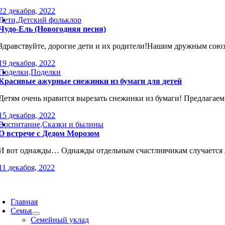
22 декабря, 2022
Дети,Детский фольклор
Чудо-Ель (Новогодняя песня)
Здравствуйте, дорогие дети и их родители!Нашим дружным сою
19 декабря, 2022
Поделки,Поделки
Красивые ажурные снежинки из бумаги для детей
Детям очень нравится вырезать снежинки из бумаги! Предлагаем
15 декабря, 2022
Воспитание,Сказки и былины
О встрече с Дедом Морозом
И вот однажды… Однажды отдельным счастливчикам случается лиц
11 декабря, 2022
oggle
avigation
Главная
Семья
Семейный уклад