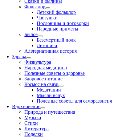
Сказки и былины
Фольклор
Детский фольклор
Частушки
Пословицы и поговорки
Народные приметы
Былое
Безсмертный полк
Летописи
Альтернативная история
Здрава
Физкультура
Народная медицина
Полезные советы о здоровье
Здоровое питание
Космос на связи
Медитации
Мысли вслух
Полезные советы для саморазвития
Вдохновение
Природа и путешествия
Музыка
Стихи
Литература
Поделки