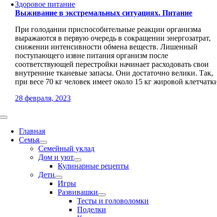
Здоровое питание
Выживание в экстремальных ситуациях. Питание
При голодании приспособительные реакции организма
выражаются в первую очередь в сокращении энергозатрат,
снижении интенсивности обмена веществ. Лишенный
поступающего извне питания организм после
соответствующей перестройки начинает расходовать свои
внутренние тканевые запасы. Они достаточно велики. Так,
при весе 70 кг человек имеет около 15 кг жировой клетчатк
28 февраля, 2023
Toggle
Navigation
Главная
Семья
Семейный уклад
Дом и уют
Кулинарные рецепты
Дети
Игры
Развивашки
Тесты и головоломки
Поделки