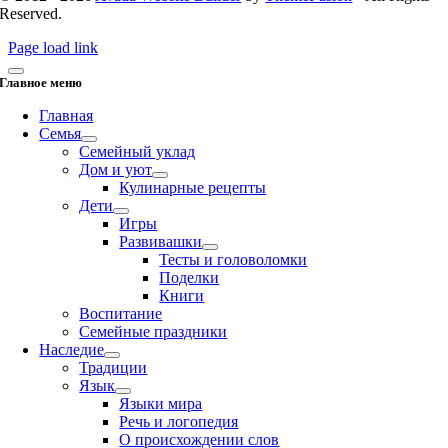
Reserved.
Page load link
Главное меню
Главная
Семья
Семейный уклад
Дом и уют
Кулинарные рецепты
Дети
Игры
Развивашки
Тесты и головоломки
Поделки
Книги
Воспитание
Семейные праздники
Наследие
Традиции
Язык
Языки мира
Речь и логопедия
О происхождении слов