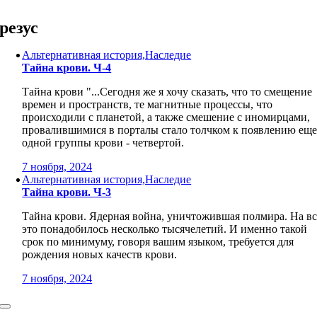
Skip
to
резус
content
Альтернативная история,Наследие
Тайна крови. Ч-4
Тайна крови "...Сегодня же я хочу сказать, что то смещение
времен и пространств, те магнитные процессы, что
происходили с планетой, а также смешение с иномирцами,
провалившимися в порталы стало толчком к появлению ещ
одной группы крови - четвертой.
7 ноября, 2024
Альтернативная история,Наследие
Тайна крови. Ч-3
Тайна крови. Ядерная война, уничтожившая полмира. На вс
это понадобилось несколько тысячелетий. И именно такой
срок по минимуму, говоря вашим языком, требуется для
рождения новых качеств крови.
7 ноября, 2024
Toggle