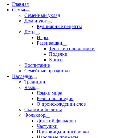
Navigation
Главная
Семья
Семейный уклад
Дом и уют
Кулинарные рецепты
Дети
Игры
Развивашки
Тесты и головоломки
Поделки
Книги
Воспитание
Семейные праздники
Наследие
Традиции
Язык
Языки мира
Речь и логопедия
О происхождении слов
Сказки и былины
Фольклор
Детский фольклор
Частушки
Пословицы и поговорки
Народные приметы