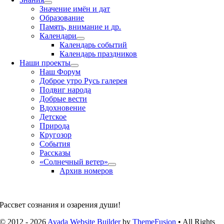
Значение имён и дат
Образование
Память, внимание и др.
Календари
Календарь событий
Календарь праздников
Наши проекты
Наш Форум
Доброе утро Русь галерея
Подвиг народа
Добрые вести
Вдохновение
Детское
Природа
Кругозор
События
Рассказы
«Солнечный ветер»
Архив номеров
Рассвет сознания и озарения души!
© 2012 - 2026
Avada Website Builder
by
ThemeFusion
• All Rights