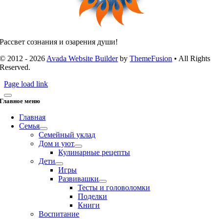
Рассвет сознания и озарения души!
© 2012 - 2026
Avada Website Builder
by
ThemeFusion
• All Rights
Reserved.
Page load link
Главное меню
Главная
Семья
Семейный уклад
Дом и уют
Кулинарные рецепты
Дети
Игры
Развивашки
Тесты и головоломки
Поделки
Книги
Воспитание