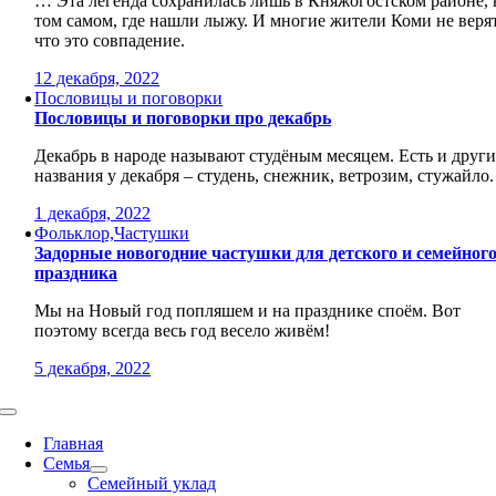
… Эта легенда сохранилась лишь в Княжогостском районе, 
том самом, где нашли лыжу. И многие жители Коми не верят
что это совпадение.
12 декабря, 2022
Пословицы и поговорки
Пословицы и поговорки про декабрь
Декабрь в народе называют студёным месяцем. Есть и други
названия у декабря – студень, снежник, ветрозим, стужайло.
1 декабря, 2022
Фольклор,Частушки
Задорные новогодние частушки для детского и семейног
праздника
Мы на Новый год попляшем и на празднике споём. Вот
поэтому всегда весь год весело живём!
5 декабря, 2022
Toggle
Navigation
Главная
Семья
Семейный уклад