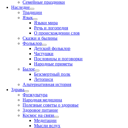
Семейные праздники
Наследие
Традиции
Язык
Языки мира
Речь и логопедия
О происхождении слов
Сказки и былины
Фольклор
Детский фольклор
Частушки
Пословицы и поговорки
Народные приметы
Былое
Безсмертный полк
Летописи
Альтернативная история
Здрава
Физкультура
Народная медицина
Полезные советы о здоровье
Здоровое питание
Космос на связи
Медитации
Мысли вслух