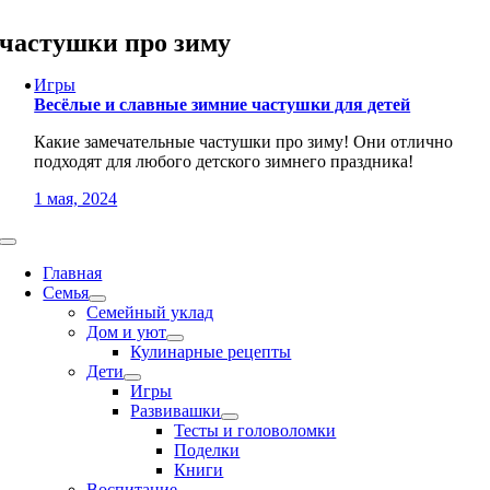
Skip
to
частушки про зиму
content
Игры
Весёлые и славные зимние частушки для детей
Какие замечательные частушки про зиму! Они отлично
подходят для любого детского зимнего праздника!
1 мая, 2024
Toggle
Navigation
Главная
Семья
Семейный уклад
Дом и уют
Кулинарные рецепты
Дети
Игры
Развивашки
Тесты и головоломки
Поделки
Книги
Воспитание