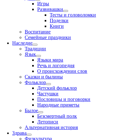
Игры
Развивашки
Тесты и головоломки
Поделки
Книги
Воспитание
Семейные праздники
Наследие
Традиции
Язык
Языки мира
Речь и логопедия
О происхождении слов
Сказки и былины
Фольклор
Детский фольклор
Частушки
Пословицы и поговорки
Народные приметы
Былое
Безсмертный полк
Летописи
Альтернативная история
Здрава
Физкультура