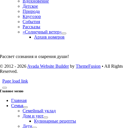
Вдохновение
Детское
Природа
Кругозор
События
Рассказы
«Солнечный ветер»
Архив номеров
Рассвет сознания и озарения души!
© 2012 - 2026
Avada Website Builder
by
ThemeFusion
• All Rights
Reserved.
Page load link
Главное меню
Главная
Семья
Семейный уклад
Дом и уют
Кулинарные рецепты
Дети