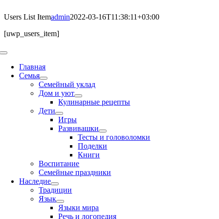
Skip
to
Users List Item
admin
2022-03-16T11:38:11+03:00
content
[uwp_users_item]
Toggle
Navigation
Главная
Семья
Семейный уклад
Дом и уют
Кулинарные рецепты
Дети
Игры
Развивашки
Тесты и головоломки
Поделки
Книги
Воспитание
Семейные праздники
Наследие
Традиции
Язык
Языки мира
Речь и логопедия