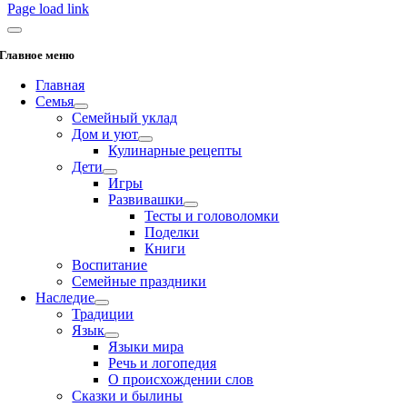
Page load link
Главное меню
Главная
Семья
Семейный уклад
Дом и уют
Кулинарные рецепты
Дети
Игры
Развивашки
Тесты и головоломки
Поделки
Книги
Воспитание
Семейные праздники
Наследие
Традиции
Язык
Языки мира
Речь и логопедия
О происхождении слов
Сказки и былины