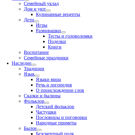
Семейный уклад
Дом и уют
Кулинарные рецепты
Дети
Игры
Развивашки
Тесты и головоломки
Поделки
Книги
Воспитание
Семейные праздники
Наследие
Традиции
Язык
Языки мира
Речь и логопедия
О происхождении слов
Сказки и былины
Фольклор
Детский фольклор
Частушки
Пословицы и поговорки
Народные приметы
Былое
Безсмертный полк