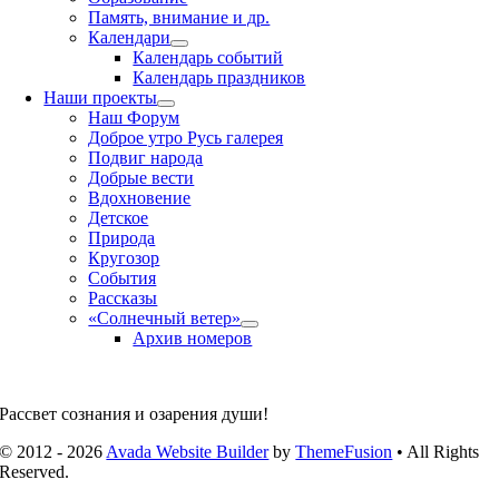
Память, внимание и др.
Календари
Календарь событий
Календарь праздников
Наши проекты
Наш Форум
Доброе утро Русь галерея
Подвиг народа
Добрые вести
Вдохновение
Детское
Природа
Кругозор
События
Рассказы
«Солнечный ветер»
Архив номеров
Рассвет сознания и озарения души!
© 2012 - 2026
Avada Website Builder
by
ThemeFusion
• All Rights
Reserved.