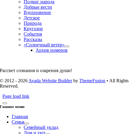
Подвиг народа
Добрые вести
Вдохновение
Детское
Природа
Кругозор
События
Рассказы
«Солнечный ветер»
Архив номеров
Рассвет сознания и озарения души!
© 2012 - 2026
Avada Website Builder
by
ThemeFusion
• All Rights
Reserved.
Page load link
Главное меню
Главная
Семья
Семейный уклад
Дом и уют