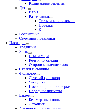
Кулинарные рецепты
Дети
Игры
Развивашки
Тесты и головоломки
Поделки
Книги
Воспитание
Семейные праздники
Наследие
Традиции
Язык
Языки мира
Речь и логопедия
О происхождении слов
Сказки и былины
Фольклор
Детский фольклор
Частушки
Пословицы и поговорки
Народные приметы
Былое
Безсмертный полк
Летописи
Альтернативная история