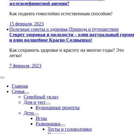
железодефицитной анемии?
Как поднять гемоглобин естественным способом?
15 февраля, 2023
Полезные советы о здоровье,Природа и путешествия
Секрет здоровья и молодости – один натуральный гормо
и одно волшебное Красно Солнышко!
Как сохранить здоровье и красоту на многие годы? Это
легко!
7 февраля, 2023
Toggle
Navigation
Главная
Семья
Семейный уклад
Дом и уют
Кулинарные рецепты
Дети
Игры
Развивашки
Тесты и головоломки