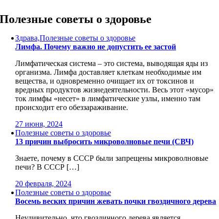
Skip
to
Полезные советы о здоровье
content
Здрава,Полезные советы о здоровье
Лимфа. Почему важно не допустить ее застой
Лимфатическая система – это система, выводящая яды из
организма. Лимфа доставляет клеткам необходимые им
вещества, и одновременно очищает их от токсинов и
вредных продуктов жизнедеятельности. Весь этот «мусор»
ток лимфы «несет» в лимфатические узлы, именно там
происходит его обеззараживание.
27 июня, 2024
Полезные советы о здоровье
13 причин выбросить микроволновые печи (СВЧ)
Знаете, почему в СССР были запрещены микроволновые
печи?⁠⁠ В СССР […]
20 февраля, 2024
Полезные советы о здоровье
Восемь веских причин жевать почки гвоздичного дерева
Неудивительно, что гвоздичного дерева является