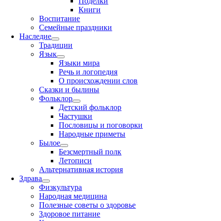
Поделки
Книги
Воспитание
Семейные праздники
Наследие
Традиции
Язык
Языки мира
Речь и логопедия
О происхождении слов
Сказки и былины
Фольклор
Детский фольклор
Частушки
Пословицы и поговорки
Народные приметы
Былое
Безсмертный полк
Летописи
Альтернативная история
Здрава
Физкультура
Народная медицина
Полезные советы о здоровье
Здоровое питание