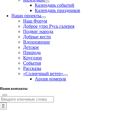
Календарь событий
Календарь праздников
Наши проекты
Наш Форум
Доброе утро Русь галерея
Подвиг народа
Добрые вести
Вдохновение
Детское
Природа
Кругозор
События
Рассказы
«Солнечный ветер»
Архив номеров
Наши контакты
Результат
поиска:
Go
to
Top