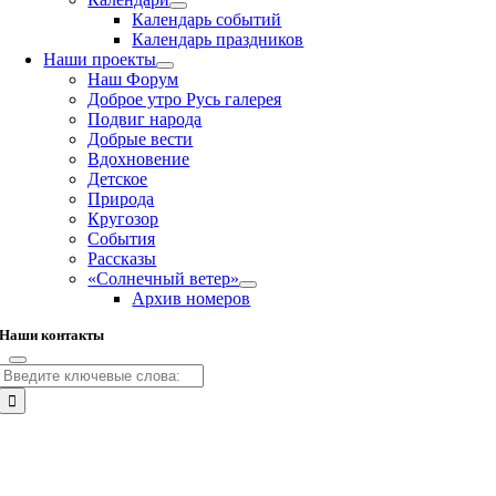
Календарь событий
Календарь праздников
Наши проекты
Наш Форум
Доброе утро Русь галерея
Подвиг народа
Добрые вести
Вдохновение
Детское
Природа
Кругозор
События
Рассказы
«Солнечный ветер»
Архив номеров
Наши контакты
Результат
поиска:
Go
to
Top