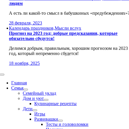
людям
А есть ли какой-то смысл в бабушкиных «предубеждениях»
28 февраля, 2023
Календарь праздников,Мысли вслух
Прогноз на 2023 год: добрые предсказания, которые
обязательно сбудутся!
Делимся добрым, правильным, хорошим прогнозом на 2023
год, который непременно сбудется!
18 ноября, 2025
Toggle
Navigation
Главная
Семья
Семейный уклад
Дом и уют
Кулинарные рецепты
Дети
Игры
Развивашки
Тесты и головоломки