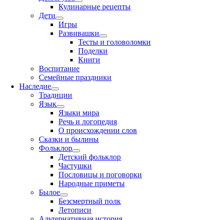
Кулинарные рецепты
Дети
Игры
Развивашки
Тесты и головоломки
Поделки
Книги
Воспитание
Семейные праздники
Наследие
Традиции
Язык
Языки мира
Речь и логопедия
О происхождении слов
Сказки и былины
Фольклор
Детский фольклор
Частушки
Пословицы и поговорки
Народные приметы
Былое
Безсмертный полк
Летописи
Альтернативная история