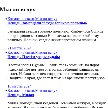
Skip
to
Мысли вслух
content
Космос на связи,Мысли вслух
Невидь. Замерцали звёзды горькою полынью
Замерцали звезды горькою полынью, Улыбнулось Солнце,
попрощавшись с синью Ночь легла на плечи хвойному
величью, Полночь сердце лечит перезвоном птичьим.
21 марта, 2024
Космос на связи,Мысли вслух
Невидь. Плетём узоры судьбы
Плетём Узоры Судьбы. Обаять тебя - заманить на порог
чудесный Где нет тревог пустых, забвений ранящих на
вылет. Избавить от невзгод грозящих вечною печалью.
Сводить на край, где свет и тьма из бренности плетут узор.
16 марта, 2024
Космос на связи,Мысли вслух
Невидь. Милая
Милая, колодец твой бездонен. Томимый жаждой, в бездну
заглянув, Я стану навсегда безудержно свободен – Во сне