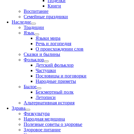
Поделки
Книги
Воспитание
Семейные праздники
Наследие
Традиции
Язык
Языки мира
Речь и логопедия
О происхождении слов
Сказки и былины
Фольклор
Детский фольклор
Частушки
Пословицы и поговорки
Народные приметы
Былое
Безсмертный полк
Летописи
Альтернативная история
Здрава
Физкультура
Народная медицина
Полезные советы о здоровье
Здоровое питание