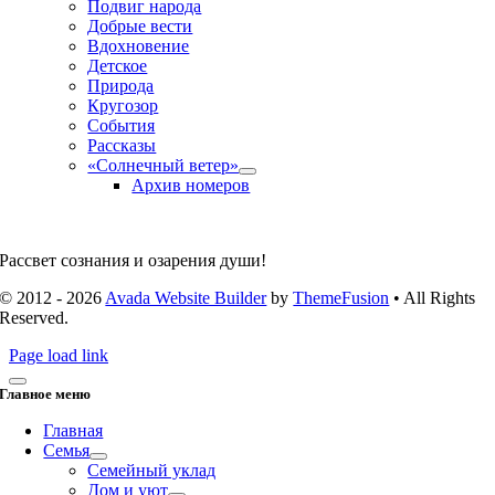
Подвиг народа
Добрые вести
Вдохновение
Детское
Природа
Кругозор
События
Рассказы
«Солнечный ветер»
Архив номеров
Рассвет сознания и озарения души!
© 2012 - 2026
Avada Website Builder
by
ThemeFusion
• All Rights
Reserved.
Page load link
Главное меню
Главная
Семья
Семейный уклад
Дом и уют