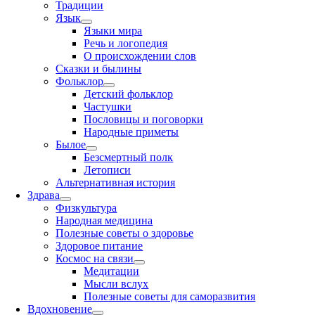
Традиции
Язык
Языки мира
Речь и логопедия
О происхождении слов
Сказки и былины
Фольклор
Детский фольклор
Частушки
Пословицы и поговорки
Народные приметы
Былое
Безсмертный полк
Летописи
Альтернативная история
Здрава
Физкультура
Народная медицина
Полезные советы о здоровье
Здоровое питание
Космос на связи
Медитации
Мысли вслух
Полезные советы для саморазвития
Вдохновение