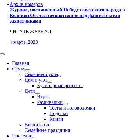
Архив номеров
Журнал, посвящённый Победе советского народа в
Великой Отечественной войне над фашистскими
захватчиками
ЧИТАТЬ ЖУРНАЛ
4 марта, 2023
Toggle
Navigation
Главная
Семья
Семейный уклад
Дом и уют
Кулинарные рецепты
Дети
Игры
Развивашки
Тесты и головоломки
Поделки
Книги
Воспитание
Семейные праздники
Наследие