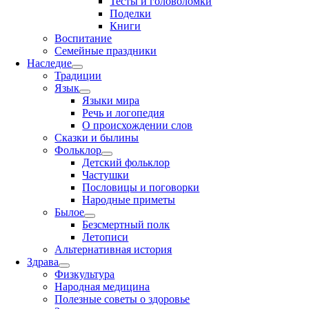
Тесты и головоломки
Поделки
Книги
Воспитание
Семейные праздники
Наследие
Традиции
Язык
Языки мира
Речь и логопедия
О происхождении слов
Сказки и былины
Фольклор
Детский фольклор
Частушки
Пословицы и поговорки
Народные приметы
Былое
Безсмертный полк
Летописи
Альтернативная история
Здрава
Физкультура
Народная медицина
Полезные советы о здоровье