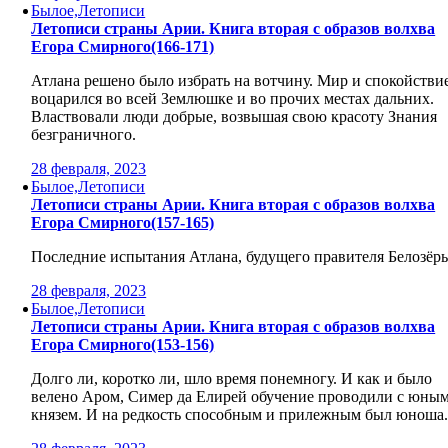
Былое,Летописи
Летописи страны Арии. Книга вторая с образов волхва
Егора Смирного(166-171)
Атлана решено было избрать на вотчину. Мир и спокойстви
воцарился во всей Землюшке и во прочих местах дальних.
Властвовали люди добрые, возвышая свою красоту Знания
безграничного.
28 февраля, 2023
Былое,Летописи
Летописи страны Арии. Книга вторая с образов волхва
Егора Смирного(157-165)
Последние испытания Атлана, будущего правителя Белозёрь
28 февраля, 2023
Былое,Летописи
Летописи страны Арии. Книга вторая с образов волхва
Егора Смирного(153-156)
Долго ли, коротко ли, шло время понемногу. И как и было
велено Аром, Симер да Елирей обучение проводили с юны
князем. И на редкость способным и прилежным был юноша