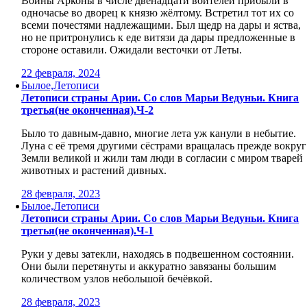
Воины Арконы в числе двенадцати воителей прибыли в
одночасье во дворец к князю жёлтому. Встретил тот их со
всеми почестями надлежащими. Был щедр на дары и яства,
но не притронулись к еде витязи да дары предложенные в
стороне оставили. Ожидали весточки от Леты.
22 февраля, 2024
Былое,Летописи
Летописи страны Арии. Со слов Марьи Ведуньи. Книга
третья(не оконченная).Ч-2
Было то давным-давно, многие лета уж канули в небытие.
Луна с её тремя другими сёстрами вращалась прежде вокруг
Земли великой и жили там люди в согласии с миром тварей
животных и растений дивных.
28 февраля, 2023
Былое,Летописи
Летописи страны Арии. Со слов Марьи Ведуньи. Книга
третья(не оконченная).Ч-1
Руки у девы затекли, находясь в подвешенном состоянии.
Они были перетянуты и аккуратно завязаны большим
количеством узлов небольшой бечёвкой.
28 февраля, 2023