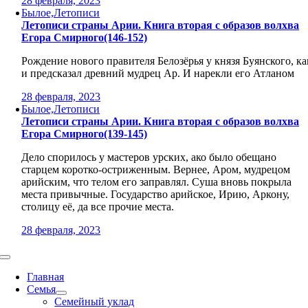
28 февраля, 2023
Былое,Летописи
Летописи страны Арии. Книга вторая с образов волхва
Егора Смирного(146-152)
Рождение нового правителя Белозёрья у князя Буянского, ка
и предсказал древний мудрец Ар. И нарекли его Атланом
28 февраля, 2023
Былое,Летописи
Летописи страны Арии. Книга вторая с образов волхва
Егора Смирного(139-145)
Дело спорилось у мастеров урских, ако было обещано
старцем коротко-остриженным. Вернее, Аром, мудрецом
арийским, что телом его заправлял. Суша вновь покрыла
места привычные. Государство арийское, Ирию, Аркону,
столицу её, да все прочие места.
28 февраля, 2023
Toggle
Navigation
Главная
Семья
Семейный уклад