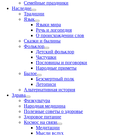
Семейные праздники
Наследие
Традиции
Язык
Языки мира
Речь и логопедия
О происхождении слов
Сказки и былины
Фольклор
Детский фольклор
Частушки
Пословицы и поговорки
Народные приметы
Былое
Безсмертный полк
Летописи
Альтернативная история
Здрава
Физкультура
Народная медицина
Полезные советы о здоровье
Здоровое питание
Космос на связи
Медитации
Мысли вслух