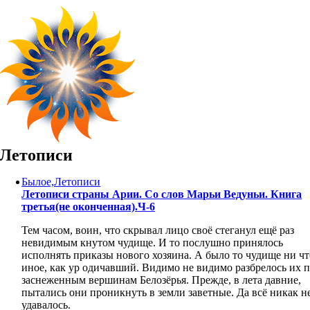
Skip
to
content
Летописи
Былое,Летописи
Летописи страны Арии. Со слов Марьи Ведуньи. Книга
третья(не оконченная).Ч-6
Тем часом, воин, что скрывал лицо своё стеганул ещё раз
невидимым кнутом чудище. И то послушно принялось
исполнять приказы нового хозяина. А было то чудище ни чт
иное, как ур одичавший. Видимо не видимо разбрелось их 
заснеженным вершинам Белозёрья. Прежде, в лета давние,
пытались они проникнуть в земли заветные. Да всё никак н
удавалось.