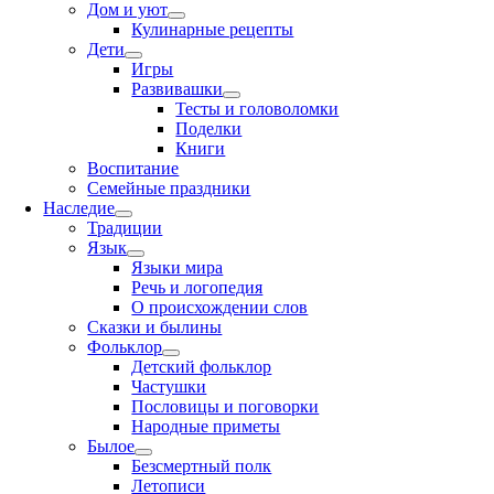
Дом и уют
Кулинарные рецепты
Дети
Игры
Развивашки
Тесты и головоломки
Поделки
Книги
Воспитание
Семейные праздники
Наследие
Традиции
Язык
Языки мира
Речь и логопедия
О происхождении слов
Сказки и былины
Фольклор
Детский фольклор
Частушки
Пословицы и поговорки
Народные приметы
Былое
Безсмертный полк
Летописи