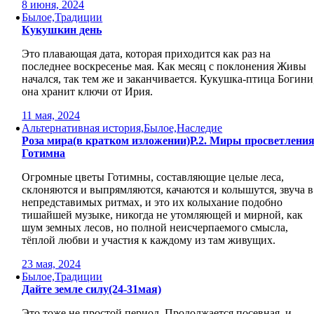
8 июня, 2024
Былое,Традиции
Кукушкин день
Это плавающая дата, которая приходится как раз на
последнее воскресенье мая. Как месяц с поклонения Живы
начался, так тем же и заканчивается. Кукушка-птица Богини
она хранит ключи от Ирия.
11 мая, 2024
Альтернативная история,Былое,Наследие
Роза мира(в кратком изложении)Р.2. Миры просветления
Готимна
Огромные цветы Готимны, составляющие целые леса,
склоняются и выпрямляются, качаются и колышутся, звуча в
непредставимых ритмах, и это их колыхание подобно
тишайшей музыке, никогда не утомляющей и мирной, как
шум земных лесов, но полной неисчерпаемого смысла,
тёплой любви и участия к каждому из там живущих.
23 мая, 2024
Былое,Традиции
Дайте земле силу(24-31мая)
Это тоже не простой период. Продолжается посевная, и