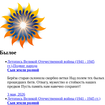
Skip
to
content
Былое
Летопись Великой Отечественной войны (1941 - 1945
гг.),Подвиг народа
Сын земли родной
Берёза старая склонила скорбно ветки Над полем тех былых
прошедших битв. Отвагу, мужество и стойкость наших
предков Пусть память нам навечно сохранит!
3 мая, 2026
Летопись Великой Отечественной войны (1941 - 1945 гг.)
Сын земли родной