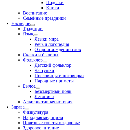
Поделки
Книги
Воспитание
Семейные праздники
Наследие
Традиции
Язык
Языки мира
Речь и логопедия
О происхождении слов
Сказки и былины
Фольклор
Детский фольклор
Частушки
Пословицы и поговорки
Народные приметы
Былое
Безсмертный полк
Летописи
Альтернативная история
Здрава
Физкультура
Народная медицина
Полезные советы о здоровье
Здоровое питание