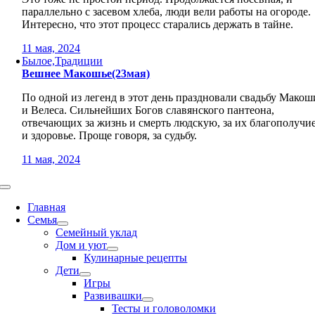
параллельно с засевом хлеба, люди вели работы на огороде.
Интересно, что этот процесс старались держать в тайне.
11 мая, 2024
Былое,Традиции
Вешнее Макошье(23мая)
По одной из легенд в этот день праздновали свадьбу Макош
и Велеса. Сильнейших Богов славянского пантеона,
отвечающих за жизнь и смерть людскую, за их благополучи
и здоровье. Проще говоря, за судьбу.
11 мая, 2024
Toggle
Navigation
Главная
Семья
Семейный уклад
Дом и уют
Кулинарные рецепты
Дети
Игры
Развивашки
Тесты и головоломки