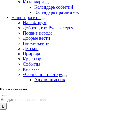
Календари
Календарь событий
Календарь праздников
Наши проекты
Наш Форум
Доброе утро Русь галерея
Подвиг народа
Добрые вести
Вдохновение
Детское
Природа
Кругозор
События
Рассказы
«Солнечный ветер»
Архив номеров
Наши контакты
Результат
поиска:
Go
to
Top