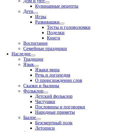
Дом и уют
Кулинарные рецепты
Дети
Игры
Развивашки
Тесты и головоломки
Поделки
Книги
Воспитание
Семейные праздники
Наследие
Традиции
Язык
Языки мира
Речь и логопедия
О происхождении слов
Сказки и былины
Фольклор
Детский фольклор
Частушки
Пословицы и поговорки
Народные приметы
Былое
Безсмертный полк
Летописи