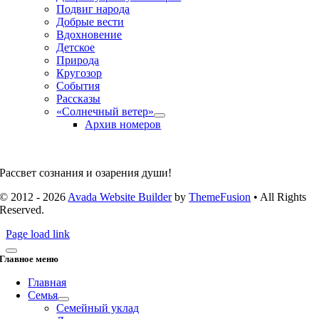
Подвиг народа
Добрые вести
Вдохновение
Детское
Природа
Кругозор
События
Рассказы
«Солнечный ветер»
Архив номеров
Рассвет сознания и озарения души!
© 2012 - 2026
Avada Website Builder
by
ThemeFusion
• All Rights
Reserved.
Page load link
Главное меню
Главная
Семья
Семейный уклад