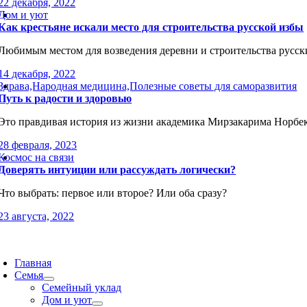
22 декабря, 2022
Дом и уют
Как крестьяне искали место для строительства русской избы
Любимым местом для возведения деревни и строительства русск
14 декабря, 2022
Здрава,Народная медицина,Полезные советы для саморазвития
Путь к радости и здоровью
Это правдивая история из жизни академика Мирзакарима Норбек
28 февраля, 2023
Космос на связи
Доверять интуиции или рассуждать логически?
Что выбрать: первое или второе? Или оба сразу?
23 августа, 2022
oggle
avigation
Главная
Семья
Семейный уклад
Дом и уют