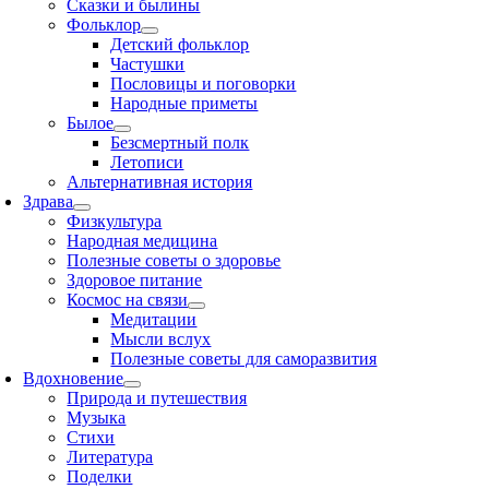
Сказки и былины
Фольклор
Детский фольклор
Частушки
Пословицы и поговорки
Народные приметы
Былое
Безсмертный полк
Летописи
Альтернативная история
Здрава
Физкультура
Народная медицина
Полезные советы о здоровье
Здоровое питание
Космос на связи
Медитации
Мысли вслух
Полезные советы для саморазвития
Вдохновение
Природа и путешествия
Музыка
Стихи
Литература
Поделки