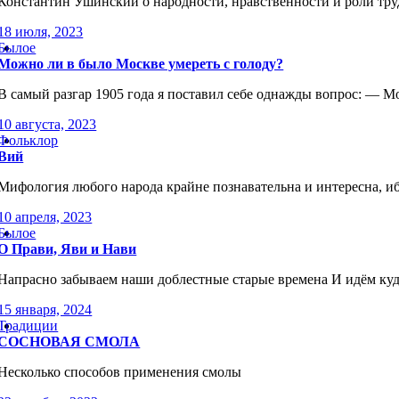
Константин Ушинский о народности, нравственности и роли тру
18 июля, 2023
Былое
Можно ли в было Москве умереть с голоду?
В самый разгар 1905 года я поставил себе однажды вопрос: — М
10 августа, 2023
Фольклор
Вий
Мифология любого народа крайне познавательна и интересна, иб
10 апреля, 2023
Былое
О Прави, Яви и Нави
Напрасно забываем наши доблестные старые времена И идём ку
15 января, 2024
Традиции
СОСНОВАЯ СМОЛА
Несколько способов применения смолы