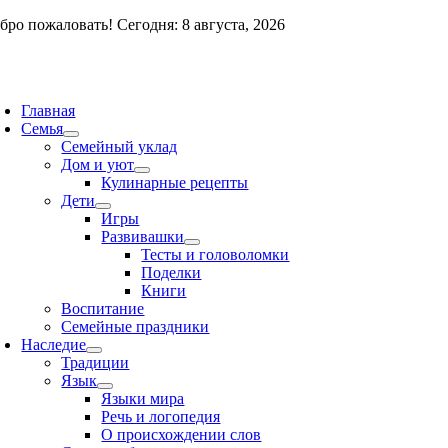
Skip
бро пожаловать! Сегодня: 8 августа, 2026
to
content
oggle
avigation
Главная
Семья
Семейный уклад
Дом и уют
Кулинарные рецепты
Дети
Игры
Развивашки
Тесты и головоломки
Поделки
Книги
Воспитание
Семейные праздники
Наследие
Традиции
Язык
Языки мира
Речь и логопедия
О происхождении слов