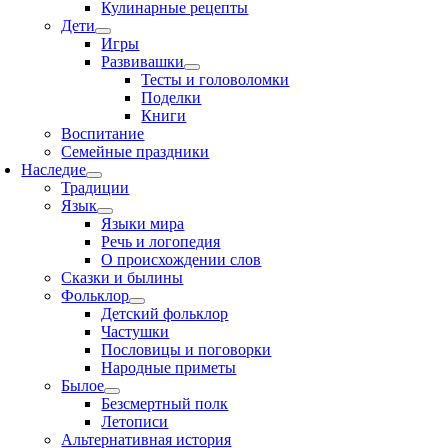
Кулинарные рецепты
Дети
Игры
Развивашки
Тесты и головоломки
Поделки
Книги
Воспитание
Семейные праздники
Наследие
Традиции
Язык
Языки мира
Речь и логопедия
О происхождении слов
Сказки и былины
Фольклор
Детский фольклор
Частушки
Пословицы и поговорки
Народные приметы
Былое
Безсмертный полк
Летописи
Альтернативная история