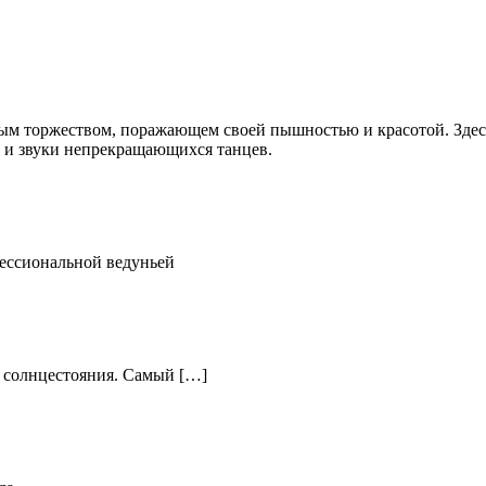
ным торжеством, поражающем своей пышностью и красотой. Здесь
 и звуки непрекращающихся танцев.
фессиональной ведуньей
о солнцестояния. Самый […]