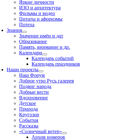
Яркие личности
ИЗО и архитектура
Фильмы и видео
Цитаты и афоризмы
Потеха
Знания
Значение имён и дат
Образование
Память, внимание и др.
Календари
Календарь событий
Календарь праздников
Наши проекты
Наш Форум
Доброе утро Русь галерея
Подвиг народа
Добрые вести
Вдохновение
Детское
Природа
Кругозор
События
Рассказы
«Солнечный ветер»
Архив номеров