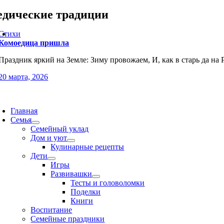
едические традиции
Стихи
Комоедица пришла
Праздник яркий на Земле: Зиму провожаем, И, как в старь да на 
20 марта, 2026
oggle
avigation
Главная
Семья
Семейный уклад
Дом и уют
Кулинарные рецепты
Дети
Игры
Развивашки
Тесты и головоломки
Поделки
Книги
Воспитание
Семейные праздники