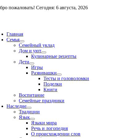
Skip
бро пожаловать! Сегодня: 6 августа, 2026
to
content
oggle
avigation
Главная
Семья
Семейный уклад
Дом и уют
Кулинарные рецепты
Дети
Игры
Развивашки
Тесты и головоломки
Поделки
Книги
Воспитание
Семейные праздники
Наследие
Традиции
Язык
Языки мира
Речь и логопедия
О происхождении слов