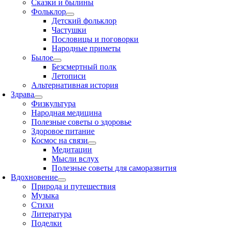
Сказки и былины
Фольклор
Детский фольклор
Частушки
Пословицы и поговорки
Народные приметы
Былое
Безсмертный полк
Летописи
Альтернативная история
Здрава
Физкультура
Народная медицина
Полезные советы о здоровье
Здоровое питание
Космос на связи
Медитации
Мысли вслух
Полезные советы для саморазвития
Вдохновение
Природа и путешествия
Музыка
Стихи
Литература
Поделки