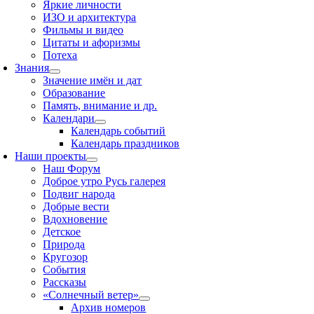
Яркие личности
ИЗО и архитектура
Фильмы и видео
Цитаты и афоризмы
Потеха
Знания
Значение имён и дат
Образование
Память, внимание и др.
Календари
Календарь событий
Календарь праздников
Наши проекты
Наш Форум
Доброе утро Русь галерея
Подвиг народа
Добрые вести
Вдохновение
Детское
Природа
Кругозор
События
Рассказы
«Солнечный ветер»
Архив номеров