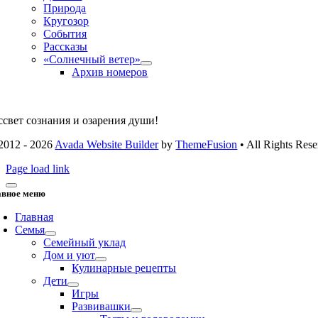
Природа
Кругозор
События
Рассказы
«Солнечный ветер»
Архив номеров
ссвет сознания и озарения души!
2012 - 2026
Avada Website Builder
by
ThemeFusion
• All Rights Rese
Page load link
авное меню
Главная
Семья
Семейный уклад
Дом и уют
Кулинарные рецепты
Дети
Игры
Развивашки