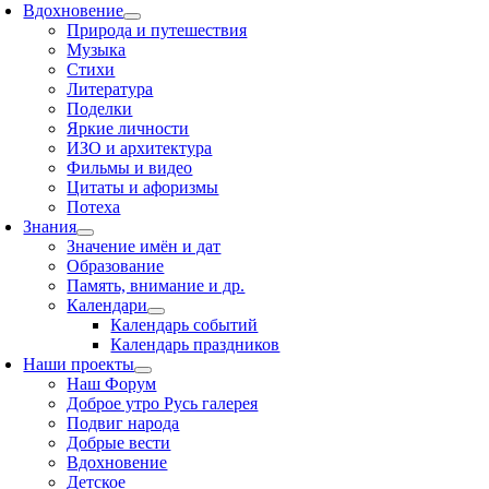
Вдохновение
Природа и путешествия
Музыка
Стихи
Литература
Поделки
Яркие личности
ИЗО и архитектура
Фильмы и видео
Цитаты и афоризмы
Потеха
Знания
Значение имён и дат
Образование
Память, внимание и др.
Календари
Календарь событий
Календарь праздников
Наши проекты
Наш Форум
Доброе утро Русь галерея
Подвиг народа
Добрые вести
Вдохновение
Детское