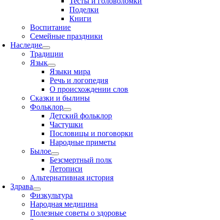
Тесты и головоломки
Поделки
Книги
Воспитание
Семейные праздники
Наследие
Традиции
Язык
Языки мира
Речь и логопедия
О происхождении слов
Сказки и былины
Фольклор
Детский фольклор
Частушки
Пословицы и поговорки
Народные приметы
Былое
Безсмертный полк
Летописи
Альтернативная история
Здрава
Физкультура
Народная медицина
Полезные советы о здоровье