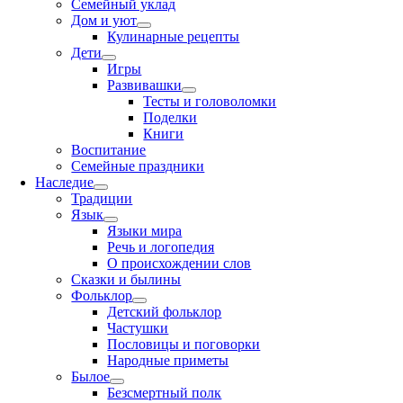
Семейный уклад
Дом и уют
Кулинарные рецепты
Дети
Игры
Развивашки
Тесты и головоломки
Поделки
Книги
Воспитание
Семейные праздники
Наследие
Традиции
Язык
Языки мира
Речь и логопедия
О происхождении слов
Сказки и былины
Фольклор
Детский фольклор
Частушки
Пословицы и поговорки
Народные приметы
Былое
Безсмертный полк