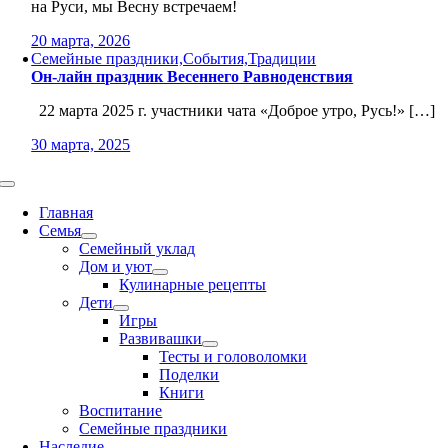
на Руси, мы Весну встречаем!
20 марта, 2026
Семейные праздники,События,Традиции
Он-лайн праздник Весеннего Равноденствия
22 марта 2025 г. участники чата «Доброе утро, Русь!» […]
30 марта, 2025
Toggle
Navigation
Главная
Семья
Семейный уклад
Дом и уют
Кулинарные рецепты
Дети
Игры
Развивашки
Тесты и головоломки
Поделки
Книги
Воспитание
Семейные праздники
Наследие