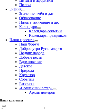
Цитаты и афоризмы
Потеха
Знания
Значение имён и дат
Образование
Память, внимание и др.
Календари
Календарь событий
Календарь праздников
Наши проекты
Наш Форум
Доброе утро Русь галерея
Подвиг народа
Добрые вести
Вдохновение
Детское
Природа
Кругозор
События
Рассказы
«Солнечный ветер»
Архив номеров
Наши контакты
Результат