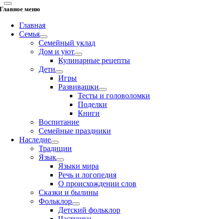
Главное меню
Главная
Семья
Семейный уклад
Дом и уют
Кулинарные рецепты
Дети
Игры
Развивашки
Тесты и головоломки
Поделки
Книги
Воспитание
Семейные праздники
Наследие
Традиции
Язык
Языки мира
Речь и логопедия
О происхождении слов
Сказки и былины
Фольклор
Детский фольклор
Частушки