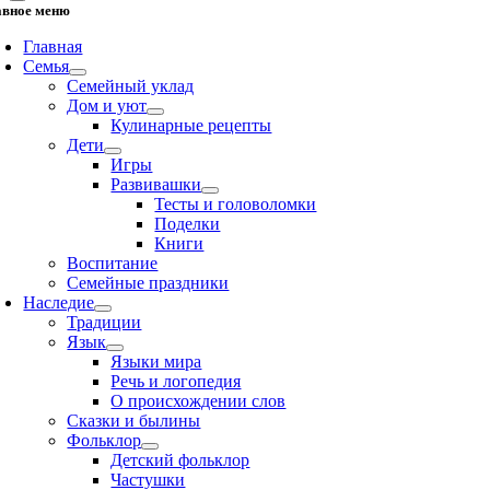
авное меню
Главная
Семья
Семейный уклад
Дом и уют
Кулинарные рецепты
Дети
Игры
Развивашки
Тесты и головоломки
Поделки
Книги
Воспитание
Семейные праздники
Наследие
Традиции
Язык
Языки мира
Речь и логопедия
О происхождении слов
Сказки и былины
Фольклор
Детский фольклор
Частушки