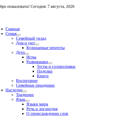
Skip
бро пожаловать! Сегодня: 7 августа, 2026
to
content
oggle
avigation
Главная
Семья
Семейный уклад
Дом и уют
Кулинарные рецепты
Дети
Игры
Развивашки
Тесты и головоломки
Поделки
Книги
Воспитание
Семейные праздники
Наследие
Традиции
Язык
Языки мира
Речь и логопедия
О происхождении слов