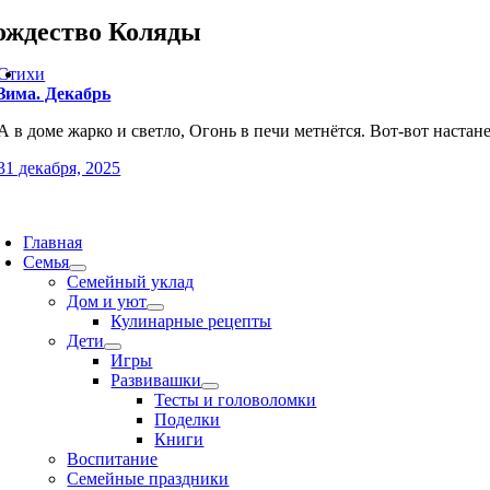
ождество Коляды
Стихи
Зима. Декабрь
А в доме жарко и светло, Огонь в печи метнётся. Вот-вот настан
31 декабря, 2025
oggle
avigation
Главная
Семья
Семейный уклад
Дом и уют
Кулинарные рецепты
Дети
Игры
Развивашки
Тесты и головоломки
Поделки
Книги
Воспитание
Семейные праздники