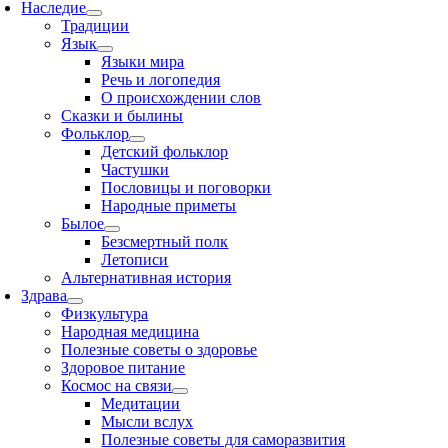
Наследие
Традиции
Язык
Языки мира
Речь и логопедия
О происхождении слов
Сказки и былины
Фольклор
Детский фольклор
Частушки
Пословицы и поговорки
Народные приметы
Былое
Безсмертный полк
Летописи
Альтернативная история
Здрава
Физкультура
Народная медицина
Полезные советы о здоровье
Здоровое питание
Космос на связи
Медитации
Мысли вслух
Полезные советы для саморазвития