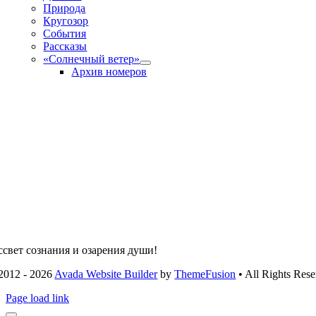
Природа
Кругозор
События
Рассказы
«Солнечный ветер»
Архив номеров
ссвет сознания и озарения души!
2012 - 2026
Avada Website Builder
by
ThemeFusion
• All Rights Rese
Page load link