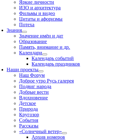
Яркие личности
ИЗО и архитектура
Фильмы и видео
Цитаты и афоризмы
Потеха
Знания
Значение имён и дат
Образование
Память, внимание и др.
Календари
Календарь событий
Календарь праздников
Наши проекты
Наш Форум
Доброе утро Русь галерея
Подвиг народа
Добрые вести
Вдохновение
Детское
Природа
Кругозор
События
Рассказы
«Солнечный ветер»
Архив номеров