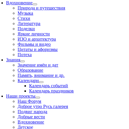
Вдохновение
Природа и путешествия
Музыка
Стихи
Литература
Поделки
Яркие личности
ИЗО и архитектура
Фильмы и видео
Цитаты и афоризмы
Потеха
Знания
Значение имён и дат
Образование
Память, внимание и др.
Календари
Календарь событий
Календарь праздников
Наши проекты
Наш Форум
Доброе утро Русь галерея
Подвиг народа
Добрые вести
Вдохновение
Детское