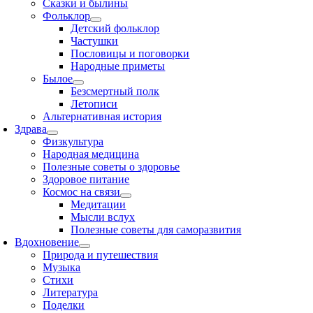
Сказки и былины
Фольклор
Детский фольклор
Частушки
Пословицы и поговорки
Народные приметы
Былое
Безсмертный полк
Летописи
Альтернативная история
Здрава
Физкультура
Народная медицина
Полезные советы о здоровье
Здоровое питание
Космос на связи
Медитации
Мысли вслух
Полезные советы для саморазвития
Вдохновение
Природа и путешествия
Музыка
Стихи
Литература
Поделки