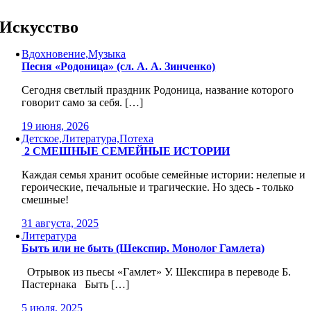
Skip
to
Искусство
content
Вдохновение,Музыка
Песня «Родоница» (сл. А. А. Зинченко)
Сегодня светлый праздник Родоница, название которого
говорит само за себя. […]
19 июня, 2026
Детское,Литература,Потеха
2 СМЕШНЫЕ СЕМЕЙНЫЕ ИСТОРИИ
Каждая семья хранит особые семейные истории: нелепые и
героические, печальные и трагические. Но здесь - только
смешные!
31 августа, 2025
Литература
Быть или не быть (Шекспир. Монолог Гамлета)
Отрывок из пьесы «Гамлет» У. Шекспира в переводе Б.
Пастернака Быть […]
5 июля, 2025