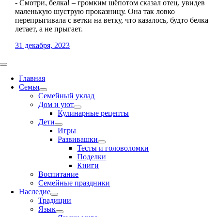
- Смотри, белка! – громким шёпотом сказал отец, увидев
маленькую шуструю проказницу. Она так ловко
перепрыгивала с ветки на ветку, что казалось, будто белка
летает, а не прыгает.
31 декабря, 2023
Toggle
Navigation
Главная
Семья
Семейный уклад
Дом и уют
Кулинарные рецепты
Дети
Игры
Развивашки
Тесты и головоломки
Поделки
Книги
Воспитание
Семейные праздники
Наследие
Традиции
Язык