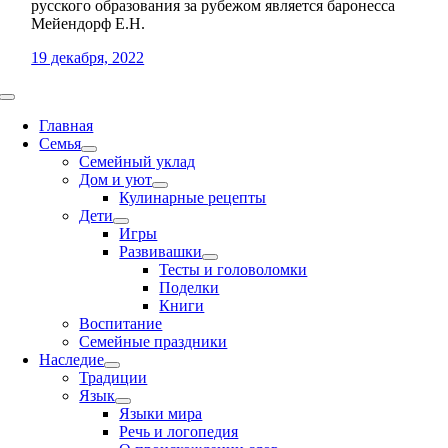
русского образования за рубежом является баронесса
Мейендорф Е.Н.
19 декабря, 2022
Toggle
Navigation
Главная
Семья
Семейный уклад
Дом и уют
Кулинарные рецепты
Дети
Игры
Развивашки
Тесты и головоломки
Поделки
Книги
Воспитание
Семейные праздники
Наследие
Традиции
Язык
Языки мира
Речь и логопедия