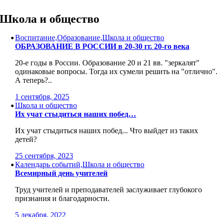
Skip
to
Школа и общество
content
Воспитание,Образование,Школа и общество
ОБРАЗОВАНИЕ В РОССИИ в 20-30 гг. 20-го века
20-е годы в России. Образование 20 и 21 вв. "зеркалят"
одинаковые вопросы. Тогда их сумели решить на "отлично"
А теперь?..
1 сентября, 2025
Школа и общество
Их учат стыдиться наших побед…
Их учат стыдиться наших побед... Что выйдет из таких
детей?
25 сентября, 2023
Календарь событий,Школа и общество
Всемирный день учителей
Труд учителей и преподавателей заслуживает глубокого
признания и благодарности.
5 декабря, 2022