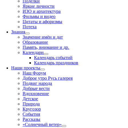
Поделки
Яркие личности
ИЗО и архитектура
Фильмы и видео
Цитаты и афоризмы
Потеха
Знания
Значение имён и дат
Образование
Память, внимание и др.
Календари
Календарь событий
Календарь праздников
Наши проекты
Наш Форум
Доброе утро Русь галерея
Подвиг народа
Добрые вести
Вдохновение
Детское
Природа
Кругозор
События
Рассказы
«Солнечный ветер»