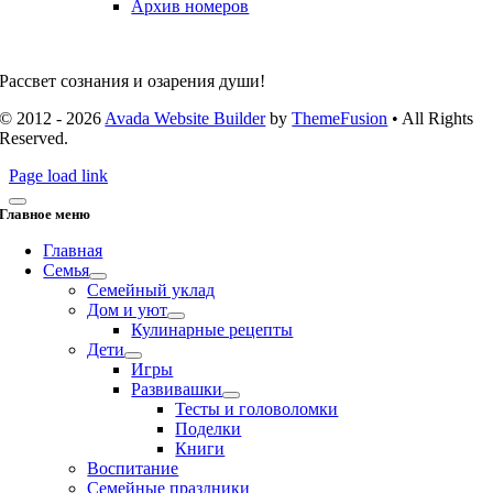
Архив номеров
Рассвет сознания и озарения души!
© 2012 - 2026
Avada Website Builder
by
ThemeFusion
• All Rights
Reserved.
Page load link
Главное меню
Главная
Семья
Семейный уклад
Дом и уют
Кулинарные рецепты
Дети
Игры
Развивашки
Тесты и головоломки
Поделки
Книги
Воспитание
Семейные праздники