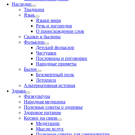
Наследие
Традиции
Язык
Языки мира
Речь и логопедия
О происхождении слов
Сказки и былины
Фольклор
Детский фольклор
Частушки
Пословицы и поговорки
Народные приметы
Былое
Безсмертный полк
Летописи
Альтернативная история
Здрава
Физкультура
Народная медицина
Полезные советы о здоровье
Здоровое питание
Космос на связи
Медитации
Мысли вслух
Полезные советы для саморазвития