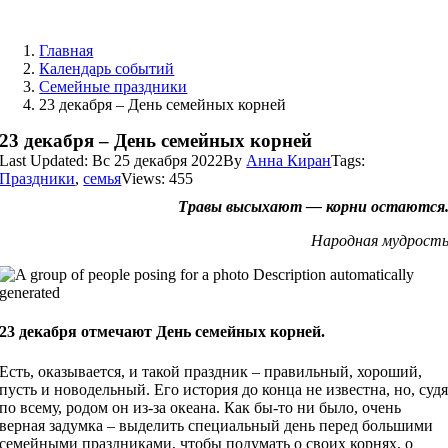
Skip
to
Главная
content
Календарь событий
Семейные праздники
23 декабря – День семейных корней
23 декабря – День семейных корней
Last Updated: Вс 25 декабря 2022
By
Анна Киран
Tags:
Праздники
,
семья
Views: 455
Травы высыхают — корни остаются
Народная мудрост
23 декабря отмечают День семейных корней.
Есть, оказывается, и такой праздник – правильный, хороший,
пусть и новодельный. Его история до конца не известна, но, суд
по всему, родом он из-за океана. Как бы-то ни было, очень
верная задумка – выделить специальный день перед большими
семейными праздниками, чтобы подумать о своих корнях, о