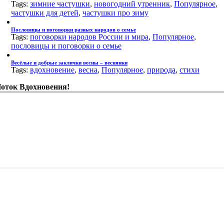
Tags:
зимние частушки
,
новогодний утренник
,
Популярное
,
частушки для детей
,
частушки про зиму
Пословицы и поговорки разных народов о семье
Tags:
поговорки народов России и мира
,
Популярное
,
пословицы и поговорки о семье
Весёлые и добрые заклички весны – веснянки
Tags:
вдохновение
,
весна
,
Популярное
,
природа
,
стихи
оток Вдохновения!