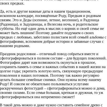
своих предках.
Да, есть и другие важные даты в нашем традиционном,
исконном календаре, посвящённые Роду, Предкам и родовым
связям. Это и Деды (осенние, летние, весенние), и Радуница
(Радоница), и Задушницы, и Велесова ночь, и родительские
субботы. Но ещё один день в мыслях о корнях и своей семье не
может быть лишним! Поэтому давайте подумаем о своих
предках с любовью, заботливо полистаем всей семьёй альбомы с
фотографиями, вспомним добрые истории и забавные случаи с
нашими родными.
Праздник родословия – отличный повод собраться вместе и
сфотографироваться в полном составе – для будущих поколений.
Фотографии дарят нам возможность окунуться в прошлое,
сохранить память о семье и важных событиях в нашей жизни на
долгие годы; укрепить золотую нить, связующую предыдущие
поколения и наших потомков. Поэтому так важно регулярно
делать большие семейные снимки. Они нужны всему нашему
Роду! И совсем не обязательно пользоваться услугами
раскрученных фотостудий – сфотографироваться можно и дома,
своими силами. Если семья большая, крепкая и дружная, то уж
сфотографироваться она непременно сможет!
В такой день можно и даже нужно составить семейное древо с