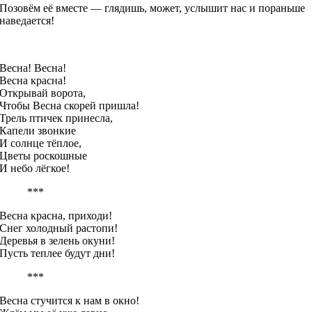
Позовём её вместе — глядишь, может, услышит нас и пораньше
наведается!
Весна! Весна!
Весна красна!
Открывай ворота,
Чтобы Весна скорей пришла!
Трель птичек принесла,
Капели звонкие
И солнце тёплое,
Цветы роскошные
И небо лёгкое!
***
Весна красна, приходи!
Снег холодный растопи!
Деревья в зелень окуни!
Пусть теплее будут дни!
***
Весна стучится к нам в окно!