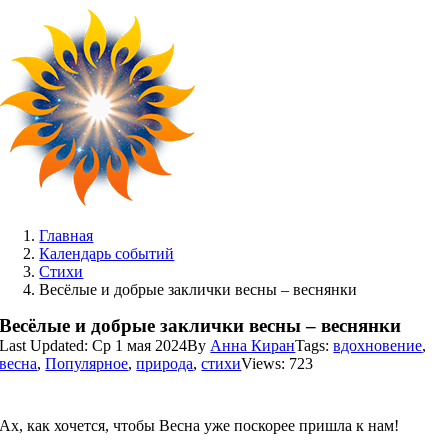
Skip
to
content
Главная
Календарь событий
Стихи
Весёлые и добрые заклички весны – веснянки
Весёлые и добрые заклички весны – веснянки
Last Updated: Ср 1 мая 2024
By
Анна Киран
Tags:
вдохновение
,
весна
,
Популярное
,
природа
,
стихи
Views: 723
Ах, как хочется, чтобы Весна уже поскорее пришла к нам!