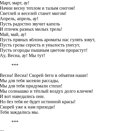
Март, март, ау!
Начни весну теплом и талым снегом!
Светлей и веселей станет мигом!
Апрель, апрель, ау!
Пусть радостно звучит капель
И птичек разных милых трель!
Май, май, ау!
Пусть пряных яблонь ароматы нас гулять зовут,
Пусть грозы серость и унылость унесут,
Пусть огороды пышным цветом прорастут!
Аy, Весна, ау! Мы тут!
***
Весна! Весна! Скорей беги в объятия наши!
Мы для тебя засеяли рассады,
Мы для тебя придумали стихи!
Мы солнышко и тёплый воздух долго кличем!
И вот наведались они.
Но без тебя не будет истинной красы!
Скорей уже к нам приходи!
Тебя заждались мы.
***