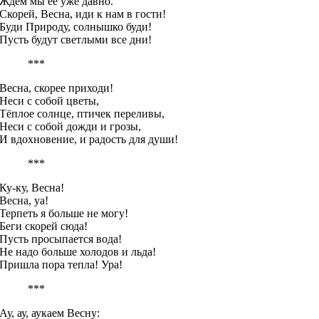
Ждём мы её уже давно.
Скорей, Весна, иди к нам в гости!
Буди Природу, солнышко буди!
Пусть будут светлыми все дни!
***
Весна, скорее приходи!
Неси с собой цветы,
Тёплое солнце, птичек переливы,
Неси с собой дожди и грозы,
И вдохновение, и радость для души!
***
Ку-ку, Весна!
Весна, уа!
Терпеть я больше не могу!
Беги скорей сюда!
Пусть просыпается вода!
Не надо больше холодов и льда!
Пришла пора тепла! Ура!
***
Ау, ау, аукаем Весну: