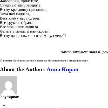
Жаворонки, прилетите,
Студёную зиму заберите,
Весну-красавицу призовите!
Зима нам надоела,
Весь хлеб у нас подъела,
Все фрукты забрала,
Все соки наши выпила.
Летите, птички, к нам скорей!
Весну на крыльях несите! А ну, смелей!
Автор закличек: Анна Кира
#Заклички #весенниезаклички #веснянки #веселыестишки #стишкипровесну
About the Author:
Анна Киран
опулярное