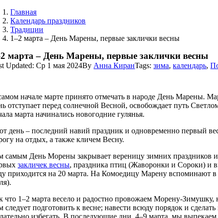
Главная
Календарь праздников
Традиции
1–2 марта – День Марены, первые заклички весны
–2 марта – День Марены, первые заклички весны
st Updated: Ср 1 мая 2024
By
Анна Киран
Tags:
зима
,
календарь
,
П
самом начале марте принято отмечать в народе День Марены. Ма
нь отступает перед солнечной Весной, освобождает путь Светлом
чала марта начинались новогодние гулянья.
от день – последний навий праздник и одновременно первый ве
рогу на отдых, а также кличем Весну.
м самым День Морены закрывает вереницу зимних праздников и 
рвых
закличек весны
, праздника птиц (Жаворонки и Сороки) и в
ду приходится на 20 марта. На Комоедицу Марену вспоминают в с
ля).
к что 1–2 марта весело и радостно провожаем Морену-Зимушку, не
м следует подготовить к весне; навести всюду порядок и сделат
лательно избегать. В последующие дни, 4–9 марта, мы выпекаем