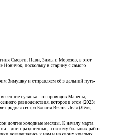
гиня Смерти, Нави, Зимы и Морозов, в этот
е Новичок, поскольку в старину с самого
им Зимушку и отправляем её в дальний путь-
весенние гулянья – от проводов Марены,
еннего равноденствия, которое в этом (2023)
яет родная сестра Богиня Весны Леля (Лёля,
 сон долгие холодные месяцы. К началу марта
арта – дни праздничные, а потому больших работ
чки возвращались к нам и на своих крыльях