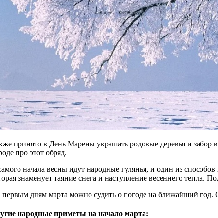
кже принято в День Марены украшать родовые деревья и забор 
роде про этот обряд.
самого начала весны идут народные гулянья, и один из способов 
торая знаменует таяние снега и наступление весеннего тепла. П
 первым дням марта можно судить о погоде на ближайший год. Счи
угие народные приметы на начало марта: