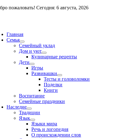
Skip
бро пожаловать! Сегодня: 6 августа, 2026
to
content
oggle
avigation
Главная
Семья
Семейный уклад
Дом и уют
Кулинарные рецепты
Дети
Игры
Развивашки
Тесты и головоломки
Поделки
Книги
Воспитание
Семейные праздники
Наследие
Традиции
Язык
Языки мира
Речь и логопедия
О происхождении слов