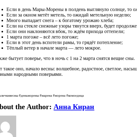
Если в день Мары-Морены в полдень выглянуло солнце, то 
Если за окном метёт метель, то ожидай метельную неделю;
Много выпадает снега – к богатому урожаю хлеба;
Если на стекле снежные узоры тянутся вверх, будет продолж
Если они наклоняются вбок, то ждём прихода оттепели;
1 марта погоже – всё лето погоже;
Если в этот день вспотели рамы, то грядёт потепление;
Тёплый ветер в начале марта — лето мокрое.
кже бытует поверье, что в ночь с 1 на 2 марта снятся вещие сны.
т такое оно, начало весны: волшебное, радостное, светлое, на
зными народными поверьями.
кличкивесны #деньморены #марена #морена #комоедица
bout the Author:
Анна Киран