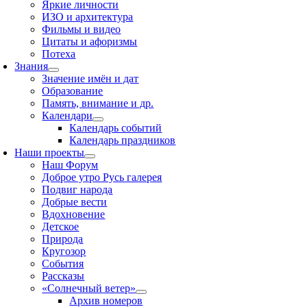
Яркие личности
ИЗО и архитектура
Фильмы и видео
Цитаты и афоризмы
Потеха
Знания
Значение имён и дат
Образование
Память, внимание и др.
Календари
Календарь событий
Календарь праздников
Наши проекты
Наш Форум
Доброе утро Русь галерея
Подвиг народа
Добрые вести
Вдохновение
Детское
Природа
Кругозор
События
Рассказы
«Солнечный ветер»
Архив номеров