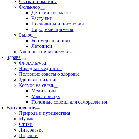
Сказки и былины
Фольклор
Детский фольклор
Частушки
Пословицы и поговорки
Народные приметы
Былое
Безсмертный полк
Летописи
Альтернативная история
Здрава
Физкультура
Народная медицина
Полезные советы о здоровье
Здоровое питание
Космос на связи
Медитации
Мысли вслух
Полезные советы для саморазвития
Вдохновение
Природа и путешествия
Музыка
Стихи
Литература
Поделки