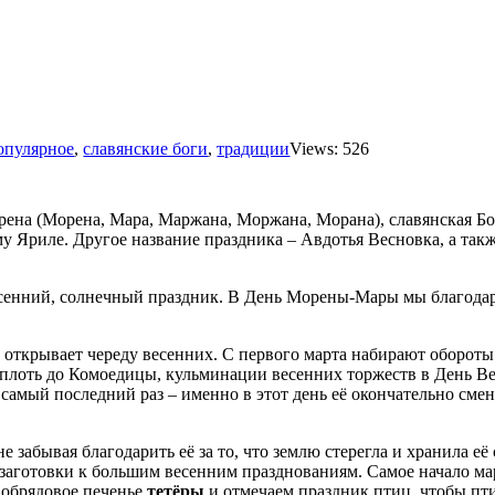
опулярное
,
славянские боги
,
традиции
Views: 526
рена (Морена, Мара, Маржана, Моржана, Морана), славянская Бо
у Яриле. Другое название праздника – Авдотья Весновка, а такж
сенний, солнечный праздник. В День Морены-Мары мы благодар
открывает череду весенних. С первого марта набирают обороты 
плоть до Комоедицы, кульминации весенних торжеств в День Вес
амый последний раз – именно в этот день её окончательно смен
 забывая благодарить её за то, что землю стерегла и хранила её
ь заготовки к большим весенним празднованиям. Самое начало м
 обрядовое печенье
тетёры
и отмечаем праздник птиц, чтобы пти