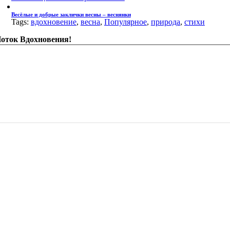
Весёлые и добрые заклички весны – веснянки
Tags:
вдохновение
,
весна
,
Популярное
,
природа
,
стихи
оток Вдохновения!