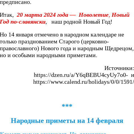
предписано.
Итак,
20 марта 2024 года —
Новолетие
,
Новый
Год по-славянски
, наш родной Новый Год!
Но 14 января отмечено в народном календаре не
только празднованием Старого (церковно-
православного) Нового года и народным Щедрецом,
но и особыми народными приметами.
Источники
https://dzen.ru/a/Y6qBEBU4cyUy7o0- 
https://www.calend.ru/holidays/0/0/1591
***
Народные приметы на 14 февраля
Климат сильно изменился. Но, возможно,