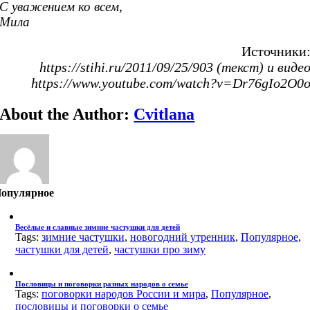
С уважением ко всем,
Мила
Источники
https://stihi.ru/2011/09/25/903 (текст) и виде
https://www.youtube.com/watch?v=Dr76gIo2O0
About the Author:
Cvitlana
опулярное
Весёлые и славные зимние частушки для детей
Tags:
зимние частушки
,
новогодний утренник
,
Популярное
,
частушки для детей
,
частушки про зиму
Пословицы и поговорки разных народов о семье
Tags:
поговорки народов России и мира
,
Популярное
,
пословицы и поговорки о семье