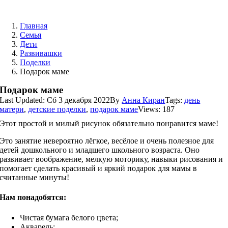
Skip
to
Главная
content
Семья
Дети
Развивашки
Поделки
Подарок маме
Подарок маме
Last Updated: Сб 3 декабря 2022
By
Анна Киран
Tags:
день
матери
,
детские поделки
,
подарок маме
Views: 187
Этот простой и милый рисунок обязательно понравится маме!
Это занятие невероятно лёгкое, весёлое и очень полезное для
детей дошкольного и младшего школьного возраста. Оно
развивает воображение, мелкую моторику, навыки рисования и
помогает сделать красивый и яркий подарок для мамы в
считанные минуты!
Нам понадобятся:
Чистая бумага белого цвета;
Акварель;