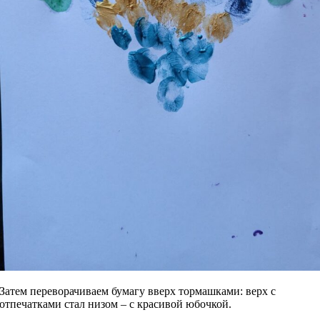
Затем переворачиваем бумагу вверх тормашками: верх с
отпечатками стал низом – с красивой юбочкой.