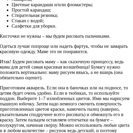
Цветные карандаши и/или фломастеры;
Простой карандаш;
Стирательная резинка;
Стакан с водой;
Салфетки для уборки.
Кисточки не нужны – мы будем рисовать пальчиками.
Одеться лучше попроще или надеть фартук, чтобы не замарать
красивую одежду. Маме это не понравится.
Итак! Будем рисовать маму – как сказочную принцессу, ведь
мама для детей самая красивая волшебница! Бумагу нужно
положить вертикально: маму рисуем ввысь, а не вширь (она
обязательно оценит).
Приготовим акварель. Если она в баночках или на подносе, то
детям будет очень удобно. Если в тюбиках, то используйте
поддон. Выберите 1–7 излюбленных цветов. Ими мы нарисуем
пышную юбочку. Затем надо немного смочить поверхность
приготовленных цветов краски, намочить палец (наверно,
указательным сподручнее всего рисовать) и обмокнуть его в
краску. Затем пальцем оставляем отпечатки на бумаге –
полукругом, начиная сверху. Можно использовать любые цвета
и в любом количестве – рисунок ведь детский, и поэтому