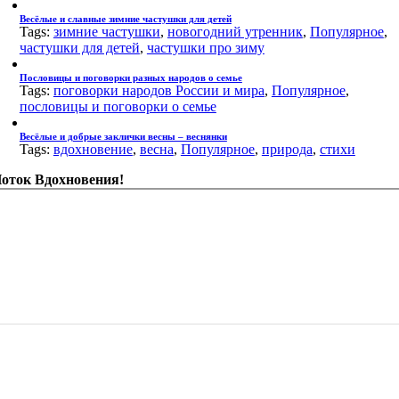
Весёлые и славные зимние частушки для детей
Tags:
зимние частушки
,
новогодний утренник
,
Популярное
,
частушки для детей
,
частушки про зиму
Пословицы и поговорки разных народов о семье
Tags:
поговорки народов России и мира
,
Популярное
,
пословицы и поговорки о семье
Весёлые и добрые заклички весны – веснянки
Tags:
вдохновение
,
весна
,
Популярное
,
природа
,
стихи
оток Вдохновения!