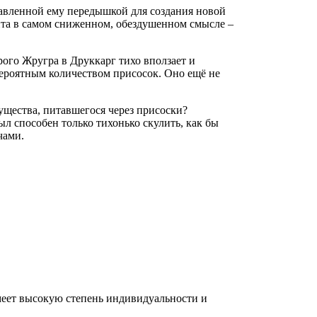
тавленной ему передышкой для создания новой
нта в самом сниженном, обездушенном смысле –
рого Жругра в Друккарг тихо вползает и
вероятным количеством присосок. Оно ещё не
существа, питавшегося через присоски?
ыл способен только тихонько скулить, как бы
чами.
имеет высокую степень индивидуальности и