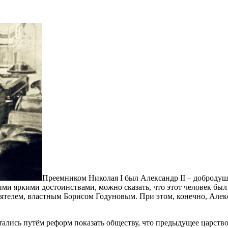
Преемником Николая I был Александр II – доброду
ими яркими достоинствами, можно сказать, что этот человек б
лем, властным Борисом Годуновым. При этом, конечно, Алексан
тались путём реформ показать обществу, что предыдущее царство