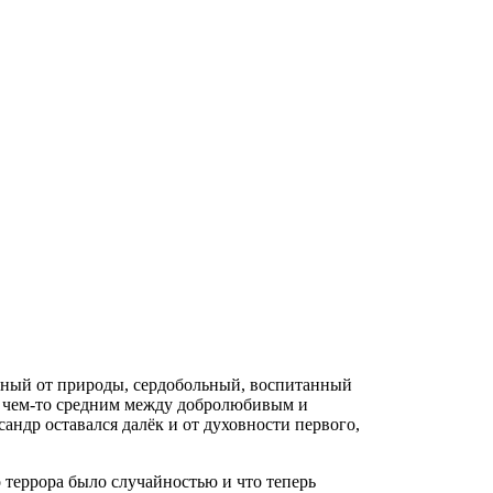
шный от природы, сердобольный, воспитанный
ыл чем-то средним между добролюбивым и
др оставался далёк и от духовности первого,
 террора было случайностью и что теперь