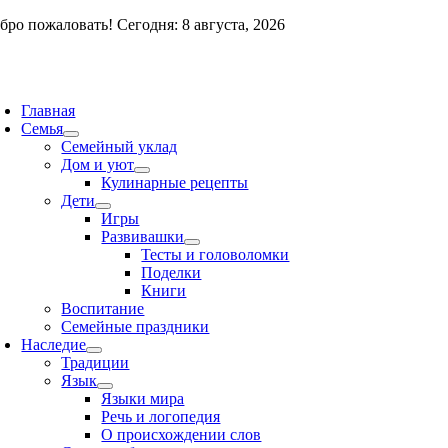
Skip
бро пожаловать! Сегодня: 8 августа, 2026
to
content
oggle
avigation
Главная
Семья
Семейный уклад
Дом и уют
Кулинарные рецепты
Дети
Игры
Развивашки
Тесты и головоломки
Поделки
Книги
Воспитание
Семейные праздники
Наследие
Традиции
Язык
Языки мира
Речь и логопедия
О происхождении слов