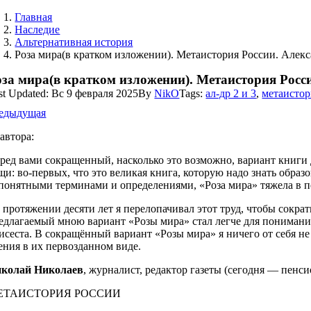
Главная
Наследие
Альтернативная история
Роза мира(в кратком изложении). Метаистория России. Алекс
оза мира(в кратком изложении). Метаистория Росси
st Updated: Вс 9 февраля 2025
By
NikO
Tags:
ал-др 2 и 3
,
метаистор
едыдущая
 автора:
ред вами сокращенный, насколько это возможно, вариант книги
щи: во-первых, что это великая книга, которую надо знать обра
понятными терминами и определениями, «Роза мира» тяжела в п
 протяжении десяти лет я перелопачивал этот труд, чтобы сократ
едлагаемый мною вариант «Розы мира» стал легче для понимани
исеста. В сокращённый вариант «Розы мира» я ничего от себя не
ения в их первозданном виде.
колай Николаев
, журналист, редактор газеты (сегодня — пенси
ЕТАИСТОРИЯ РОССИИ