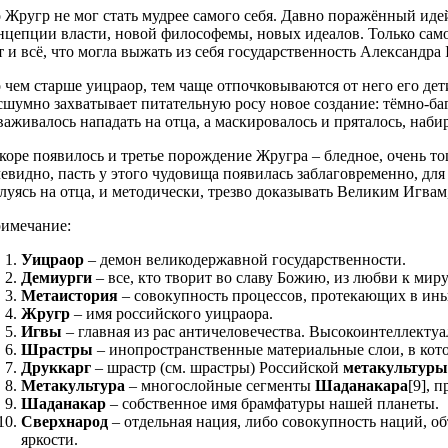
 Жругр не мог стать мудрее самого себя. Давно поражённый иде
нцепции власти, новой философемы, новых идеалов. Только сам
т и всё, что могла выжать из себя государственность Александра I
 чем старше уицраор, тем чаще отпочковываются от него его дет
сшумно захватывает питательную росу новое создание: тёмно-ба
важивалось нападать на отца, а маскировалось и пряталось, набир
коре появилось и третье порождение Жругра – бледное, очень то
евидно, пасть у этого чудовища появилась заблаговременно, для
луясь на отца, и методически, трезво доказывать Великим Игвам,
имечание:
Уицраор
– демон великодержавной государственности.
Демиурги
– все, кто творит во славу Божию, из любви к миру
Метаистория
– совокупность процессов, протекающих в ины
Жругр
– имя российского уицраора.
Игвы
– главная из рас античеловечества. Высокоинтеллекту
Шрастры
– инопространственные материальные слои, в кото
Друккарг
– шрастр (см. шрастры) Российской
метакультур
Метакультура
– многослойные сегменты
Шаданакара
[9], 
Шаданакар
– собственное имя брамфатуры нашей планеты.
Сверхнарод
– отдельная нация, либо совокупность наций, о
яркости.