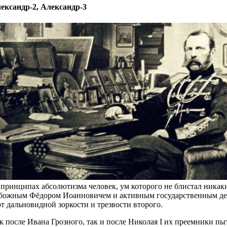
ександр-2, Александр-3
 принципах абсолютизма человек, ум которого не блистал никак
божным Фёдором Иоанновичем и активным государственным деяте
от дальновидной зоркости и трезвости второго.
к после Ивана Грозного, так и после Николая I их преемники пы