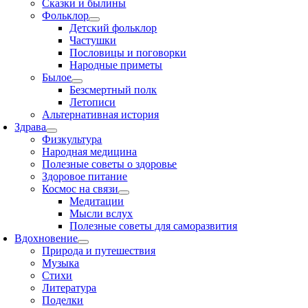
Сказки и былины
Фольклор
Детский фольклор
Частушки
Пословицы и поговорки
Народные приметы
Былое
Безсмертный полк
Летописи
Альтернативная история
Здрава
Физкультура
Народная медицина
Полезные советы о здоровье
Здоровое питание
Космос на связи
Медитации
Мысли вслух
Полезные советы для саморазвития
Вдохновение
Природа и путешествия
Музыка
Стихи
Литература
Поделки