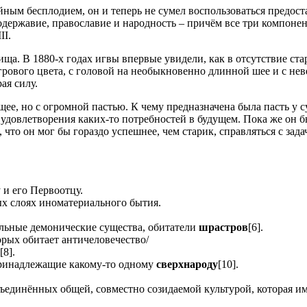
йным бесплодием, он и теперь не сумел воспользоваться предос
одержавие, православие и народность – причём все три компоне
II.
ища. В 1880-х годах игвы впервые увидели, как в отсутствие ста
грового цвета, с головой на необыкновенно длинной шее и с не
ая силу.
щее, но с огромной пастью. К чему предназначена была пасть у 
 удовлетворения каких-то потребностей в будущем. Пока же он б
 что он мог бы гораздо успешнее, чем старик, справляться с зада
 и его Первоотцу.
х слоях иноматериального бытия.
альные демонические существа, обитатели
шрастров
[6].
рых обитает античеловечество/
ы
[8].
принадлежащие какому-то одному
сверхнароду
[10].
бъединённых общей, совместно созидаемой культурой, которая 