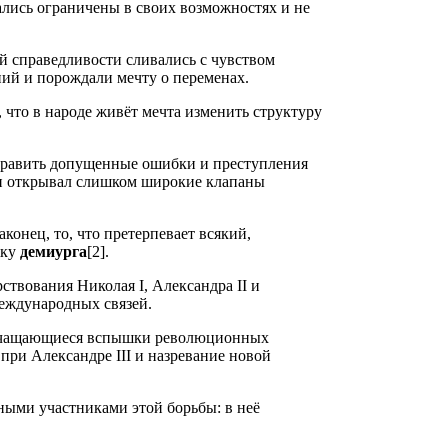
ались ограничены в своих возможностях и не
й справедливости сливались с чувством
ний и порождали мечту о переменах.
, что в народе живёт мечта изменить структуру
править допущенные ошибки и преступления
 он открывал слишком широкие клапаны
аконец, то, что претерпевает всякий,
жку
демиурга
[2].
ствования Николая I, Александра II и
международных связей.
, учащающиеся вспышки революционных
 при Александре III и назревание новой
ными участниками этой борьбы: в неё