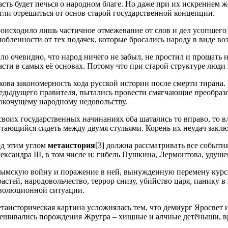
асть будет печься о народном благе. Но даже при их искреннем
гли отрешиться от основ старой государственной концепции.
оисходило лишь частичное отмежевание от слов и дел усопшего
лобленности от тех подачек, которые бросались народу в виде в
ло очевидно, что народ ничего не забыл, не простил и прощать н
асти в самых её основах. Потому что при старой структуре люди
кова закономерность хода русской истории после смерти тирана
едыдущего правителя, пытались провести смягчающие преобразов
окочущему народному недовольству.
своих государственных начинаниях оба шатались то вправо, то вле
тающийся сидеть между двумя стульями. Корень их неудач заклю
д этим углом
метаистория
[3] должна рассматривать все событи
ександра III, в том числе и: гибель Пушкина, Лермонтова, уду
ымскую войну и поражение в ней, вынужденную перемену курс
растей, народовольчество, террор снизу, убийство царя, панику 
волюционной ситуации.
таисторическая картина усложнялась тем, что демиург Яросвет
ешивались порождения Жругра – хищные и алчные детёныши, вр