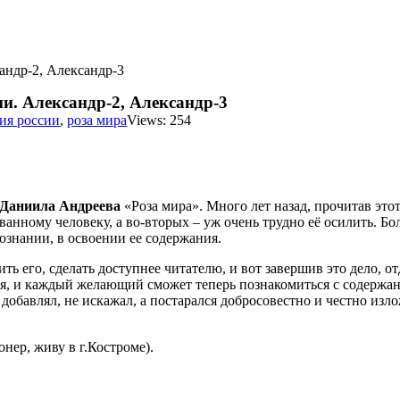
андр-2, Александр-3
и. Александр-2, Александр-3
ия россии
,
роза мира
Views: 254
Даниила Андреева
«Роза мира». Много лет назад, прочитав этот 
зованному человеку, а во-вторых – уж очень трудно её осилить.
ознании, в освоении ее содержания.
ить его, сделать доступнее читателю, и вот завершив это дело, 
я, и каждый желающий сможет теперь познакомиться с содержан
 добавлял, не искажал, а постарался добросовестно и честно из
онер, живу в г.Костроме).