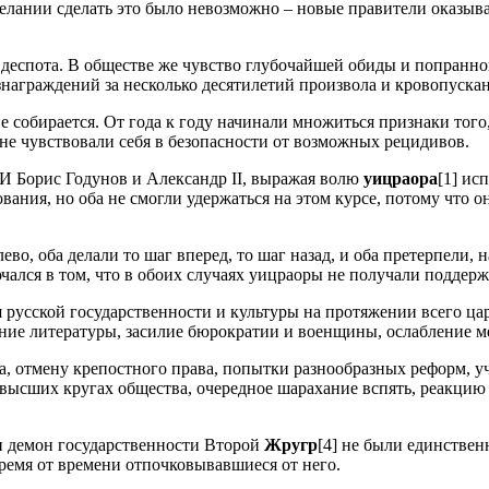
 желании сделать это было невозможно – новые правители оказыв
 деспота. В обществе же чувство глубочайшей обиды и попранно
ознаграждений за несколько десятилетий произвола и кровопуска
е собирается. От года к году начинали множиться признаки того
 не чувствовали себя в безопасности от возможных рецидивов.
. И Борис Годунов и Александр II, выражая волю
уицраора
[1] ис
ания, но оба не смогли удержаться на этом курсе, потому что
во, оба делали то шаг вперед, то шаг назад, и оба претерпели, н
чался в том, что в обоих случаях уицраоры не получали поддер
я русской государственности и культуры на протяжении всего цар
шение литературы, засилие бюрократии и военщины, ослабление 
а, отмену крепостного права, попытки разнообразных реформ
в высших кругах общества, очередное шарахание вспять, реакцию
 и демон государственности Второй
Жругр
[4] не были единствен
емя от времени отпочковывавшиеся от него.