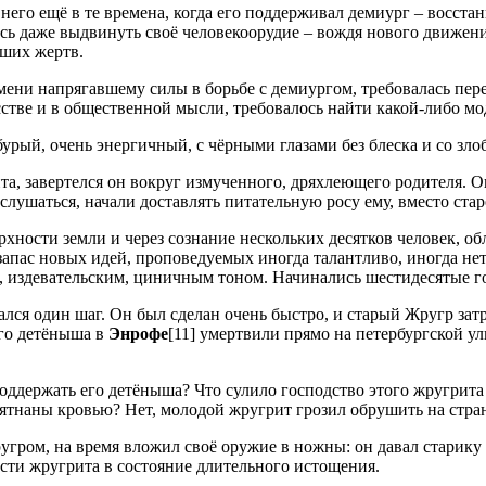
его ещё в те времена, когда его поддерживал демиург – восста
ось даже выдвинуть своё человекоорудие – вождя нового движени
ьших жертв.
ремени напрягавшему силы в борьбе с демиургом, требовалась пе
сстве и в общественной мысли, требовалось найти какой-либо м
 бурый, очень энергичный, с чёрными глазами без блеска и со з
та, завертелся он вокруг измученного, дряхлеющего родителя. О
 ослушаться, начали доставлять питательную росу ему, вместо ста
рхности земли и через сознание нескольких десятков человек, о
апас новых идей, проповедуемых иногда талантливо, иногда нет,
, издевательским, циничным тоном. Начинались шестидесятые г
ался один шаг. Он был сделан очень быстро, и старый Жругр затр
ого детёныша в
Энрофе
[11] умертвили прямо на петербургской у
поддержать его детёныша? Что сулило господство этого жругрит
пятнаны кровью? Нет, молодой жругрит грозил обрушить на стр
угром, на время вложил своё оружие в ножны: он давал старику
ести жругрита в состояние длительного истощения.