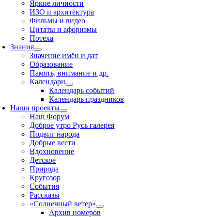
Яркие личности
ИЗО и архитектура
Фильмы и видео
Цитаты и афоризмы
Потеха
Знания
Значение имён и дат
Образование
Память, внимание и др.
Календари
Календарь событий
Календарь праздников
Наши проекты
Наш Форум
Доброе утро Русь галерея
Подвиг народа
Добрые вести
Вдохновение
Детское
Природа
Кругозор
События
Рассказы
«Солнечный ветер»
Архив номеров