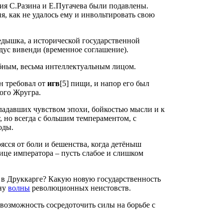
ния С.Разина и Е.Пугачева были подавлены.
я, как не удалось ему и инвольтировать свою
редышка, а исторической государственной
одус вивенди (временное соглашение).
лобным, весьма интеллектуальным лицом.
н требовал от
игв
[5] пищи, и напор его был
рого Жругра.
бладавших чувством эпохи, бойкостью мысли и к
 но всегда с большим темпераментом, с
оды.
ясся от боли и бешенства, когда детёныш
лице императора – пусть слабое и слишком
а в Друккарге? Какую новую государственность
ану
волны
революционных неистовств.
 возможность сосредоточить силы на борьбе с