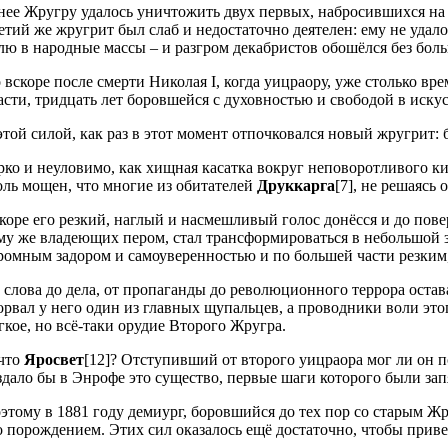
нее Жругру удалось уничтожить двух первых, набросившихся на н
етий же жругрит был слаб и недостаточно деятелен: ему не удал
лю в народные массы – и разгром декабристов обошёлся без бол
 вскоре после смерти Николая I, когда уицраору, уже столько в
асти, тридцать лет боровшейся с духовностью и свободой в иску
этой силой, как раз в этот момент отпочковался новый жругрит:
ко и неуловимо, как хищная касатка вокруг неповоротливого ки
оль мощен, что многие из обитателей
Друккарга
[7], не решаясь
коре его резкий, наглый и насмешливый голос донёсся и до пове
му же владеющих пером, стал трансформироваться в небольшой з
ромным задором и самоуверенностью и по большей части резким
 слова до дела, от пропаганды до революционного террора остав
орвал у него один из главных щупальцев, а проводники воли эт
гкое, но всё-таки орудие Второго Жругра.
что
Яросвет
[12]? Отступивший от второго уицраора мог ли он 
здало бы в Энрофе это существо, первые шаги которого были за
этому в 1881 году демиург, боровшийся до тех пор со старым Жр
о порождением. Этих сил оказалось ещё достаточно, чтобы прив