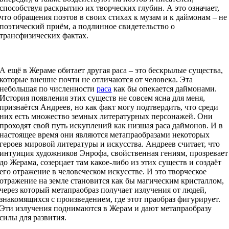
способствуя раскрытию их творческих глубин. А это означает,
что обращения поэтов в своих стихах к музам и к даймонам – не
поэтический приём, а подлинное свидетельство о
трансфизических фактах.
А ещё в Жераме обитает другая раса – это бескрылые существа,
которые внешне почти не отличаются от человека. Эта
небольшая по численности
раса
как бы опекается даймонами.
История появления этих существ не совсем ясна для меня,
признаётся Андреев, но как факт могу подтвердить, что среди
них есть множество земных литературных персонажей. Они
проходят свой путь искуплений как низшая раса даймонов. И в
настоящее время они являются метапраобразами некоторых
героев мировой литературы и искусства. Андреев считает, что
интуиция художников Энрофа, свойственная гениям, прозревает
до Жерама, созерцает там какое-либо из этих существ и создаёт
его отражение в человеческом искусстве. И это творческое
отражение на земле становится как бы магическим кристаллом,
через который метапраобраз получает излучения от людей,
знакомящихся с произведением, где этот праобраз фигурирует.
Эти излучения поднимаются в Жерам и дают метапраобразу
силы для развития.