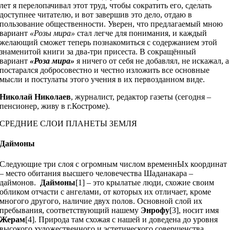
лет я перелопачивал этот труд, чтобы сократить его, сделать
доступнее читателю, и вот завершив это дело, отдаю в
пользование общественности. Уверен, что предлагаемый мною
вариант
«Розы мира»
стал легче для понимания, и каждый
желающий сможет теперь познакомиться с содержанием этой
знаменитой книги за два-три присеста. В сокращённый
вариант
«Роза мира»
я ничего от себя не добавлял, не искажал, а
постарался добросовестно и честно изложить все основные
мысли и постулаты этого учения в их первозданном виде.
Николай Николаев
, журналист, редактор газеты (сегодня –
пенсионер, живу в г.Костроме).
СРЕДНИЕ СЛОИ ПЛАНЕТЫ ЗЕМЛЯ
Даймоны
Следующие три слоя с огромным числом временнЫх координат
– место обитания высшего человечества Шаданакара –
даймонов.
Даймоны
[1] – это крылатые люди, схожие своим
обликом отчасти с ангелами, от которых их отличает, кроме
многого другого, наличие двух полов. Основной слой их
пребывания, соответствующий нашему
Энрофу
[3], носит имя
Жерам
[4]. Природа там схожая с нашей и доведена до уровня
высокого художественного и эстетического совершенства.