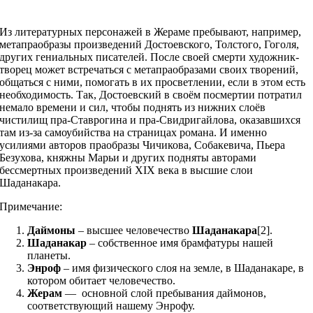
Из литературных персонажей в Жераме пребывают, например,
метапраобразы произведений Достоевского, Толстого, Гоголя,
других гениальных писателей. После своей смерти художник-
творец может встречаться с метапраобразами своих творений,
общаться с ними, помогать в их просветлении, если в этом есть
необходимость. Так, Достоевский в своём посмертии потратил
немало времени и сил, чтобы поднять из нижних слоёв
чистилищ пра-Ставрогина и пра-Свидригайлова, оказавшихся
там из-за самоубийства на страницах романа. И именно
усилиями авторов праобразы Чичикова, Собакевича, Пьера
Безухова, княжны Марьи и других подняты авторами
бессмертных произведений ХIХ века в высшие слои
Шаданакара.
Примечание:
Даймоны
– высшее человечество
Шаданакара
[2].
Шаданакар
– собственное имя брамфатуры нашей
планеты.
Энроф
– имя физического слоя на земле, в Шаданакаре, в
котором обитает человечество.
Жерам
— основной слой пребывания даймонов,
соответствующий нашему Энрофу.