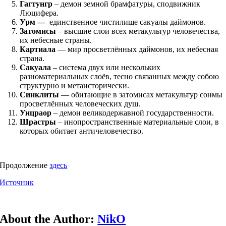
Гагтунгр
– демон земной брамфатуры, сподвижник
Люцифера.
Урм —
единственное чистилище сакуалы даймонов.
Затомисы
– высшие слои всех метакультур человечества,
их небесные страны.
Картиала
— мир просветлённых даймонов, их небесная
страна.
Сакуала
– система двух или нескольких
разноматериальных слоёв, тесно связанных между собою
структурно и метаисторически.
Синклиты
— обитающие в затомисах метакультур сонмы
просветлённых человеческих душ.
Уицраор
– демон великодержавной государственности.
Шрастры
– инопространственные материальные слои, в
которых обитает античеловечество.
Продолжение
здесь
Источник
About the Author:
NikO