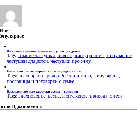
Нико
опулярное
Весёлые и славные зимние частушки для детей
Tags:
зимние частушки
,
новогодний утренник
,
Популярное
,
частушки для детей
,
частушки про зиму
Пословицы и поговорки разных народов о семье
Tags:
поговорки народов России и мира
,
Популярное
,
пословицы и поговорки о семье
Весёлые и добрые заклички весны – веснянки
Tags:
вдохновение
,
весна
,
Популярное
,
природа
,
стихи
оток Вдохновения!