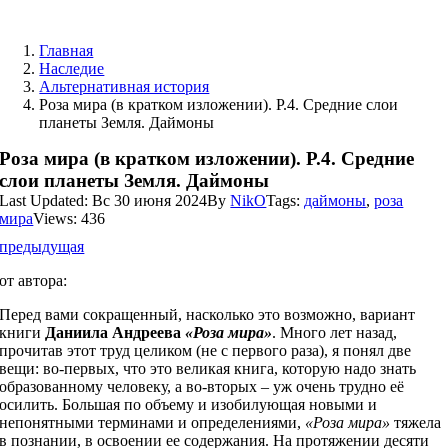
Skip
to
Главная
content
Наследие
Альтернативная история
Роза мира (в кратком изложении). Р.4. Средние слои
планеты Земля. Даймоны
Роза мира (в кратком изложении). Р.4. Средние
слои планеты Земля. Даймоны
Last Updated: Вс 30 июня 2024
By
NikO
Tags:
даймоны
,
роза
мира
Views: 436
предыдущая
от автора:
Перед вами сокращенный, насколько это возможно, вариант
книги
Даниила Андреева
«Роза мира»
. Много лет назад,
прочитав этот труд целиком (не с первого раза), я понял две
вещи: во-первых, что это великая книга, которую надо знать
образованному человеку, а во-вторых – уж очень трудно её
осилить. Большая по объему и изобилующая новыми и
непонятными терминами и определениями,
«Роза мира»
тяжела
в познании, в освоении ее содержания. На протяжении десяти