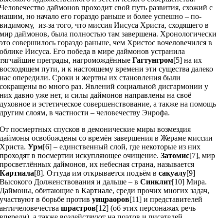
Человечество даймонов проходит свой путь развития, схожий с
нашим, но начало его гораздо раньше и более успешно – по-
видимому, из-за того, что миссия Иисуса Христа, сходящего в
мир даймонов, была полностью там завершена. Хронологически
это совершилось гораздо раньше, чем Христос вочеловечился в
облике Иисуса. Его победа в мире даймонов устранила
тягчайшие преграды, нагромождённые
Гагтунгром
[5] на их
восходящем пути, и к настоящему времени эти существа далеко
нас опередили. Сроки и жертвы их становления были
сокращены во много раз. Явлений социальной дисгармонии у
них давно уже нет, и силы даймонов направлены на своё
духовное и эстетическое совершенствование, а также на помощь
другим слоям, в частности – человечеству Энрофа.
От посмертных спусков в демонические миры возмездия
даймоны освобождены со времён завершения в Жераме миссии
Христа.
Урм
[6] – единственный слой, где некоторые из них
проходят в посмертии искупляющее очищение.
Затомис
[7], мир
просветлённых даймонов, их небесная страна, называется
Картиала
[8]. Оттуда им открывается подъём в
сакуалу
[9]
Высокого Долженствования и дальше – в
Синклит
[10] Мира.
Даймоны, обитающие в Картиале, среди прочих многих задач,
участвуют в борьбе против
уицраоров
[11] и представителей
античеловечества
шрастров
[12] (об этих персонажах речь
впереди), а также воздействуют на поэтов и писателей,