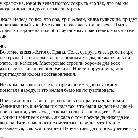
у края окна, юноша велел посоху сокрыть его так, что-бы ни
люди живые, ни духи не могли узреть.
Знала Веледа точно, что оба, ур и Алеан, князь буянский, придут
в назначенный час. Емеля же не касалась эта встреча. Пусть
сидит в стороне да подсобит буянскому правителю, коль что не
так.
49.
Во земле князя жёлтого, Эдана, Села, супруга его, времени зря
не теряла. Строительство шло полным ходом, не жалелись ни
злато, ни каменья. Мастеровые строили хоромы для всех
жителей без исключения. Велий с Ирией поручились, мол,
приглядят за ходом восстановления.
Не скрывая радости, Села с превеликим удовольствием
помогала народу, и это нельзя было не почувствовать.
Притомившись за день, решила дева отправиться на покой.
Уединившись в небольших палатах, что были выделены для её
проживания, улеглась да закрыла очи. И сон видит – Род
Лунный зовёт её к себе. Слыхала о том прежде да никогда не
видала. Вот, за мгновение очутилась на луне, что Луною
называется, глядь, а пред ней Перун стоит да широко улыбается.