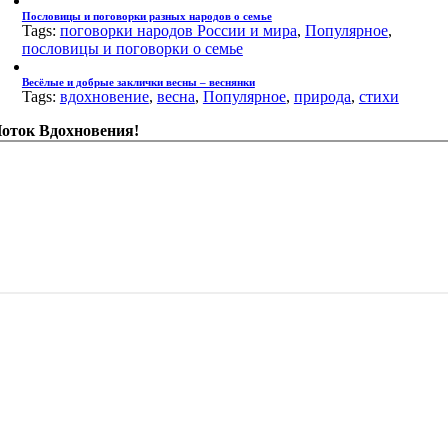
Пословицы и поговорки разных народов о семье
Tags:
поговорки народов России и мира
,
Популярное
,
пословицы и поговорки о семье
Весёлые и добрые заклички весны – веснянки
Tags:
вдохновение
,
весна
,
Популярное
,
природа
,
стихи
оток Вдохновения!