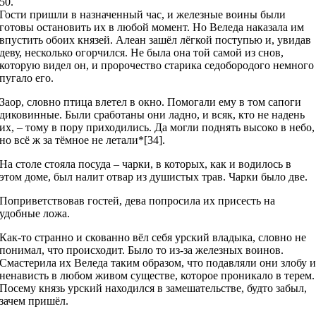
50.
Гости пришли в назначенный час, и железные воины были
готовы остановить их в любой момент. Но Веледа наказала им
впустить обоих князей. Алеан зашёл лёгкой поступью и, увидав
деву, несколько огорчился. Не была она той самой из снов,
которую видел он, и пророчество старика седобородого немного
пугало его.
Заор, словно птица влетел в окно. Помогали ему в том сапоги
диковинные. Были сработаны они ладно, и всяк, кто не надень
их, – тому в пору приходились. Да могли поднять высоко в небо,
но всё ж за тёмное не летали*[34].
На столе стояла посуда – чарки, в которых, как и водилось в
этом доме, был налит отвар из душистых трав. Чарки было две.
Поприветствовав гостей, дева попросила их присесть на
удобные ложа.
Как-то странно и скованно вёл себя урский владыка, словно не
понимал, что происходит. Было то из-за железных воинов.
Смастерила их Веледа таким образом, что подавляли они злобу 
ненависть в любом живом существе, которое проникало в терем.
Посему князь урский находился в замешательстве, будто забыл,
зачем пришёл.