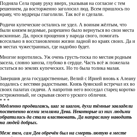
Подняла Села праву руку вверх, указывая на согласие с тем
решением, да восторженно заголосил люд. Всем пришлось по
нраву, что мудрецы глаголили. Так всё и сделали.
Родичи купеческие остались не удел. А воинам жёлтым, что
были князем ведомые, разрешено было вернуться во свои места
исконные. Да, прося прощения у народа свого, помогать
всесильно в восстановлении жизни ладной во краях своих. Да и
в местах чужестранных, где надобно будет.
Многие воротились. Уж очень грусть-тоска по местам родным
засела, словно заноза, глубоко в сердце. Часть всё ж пожелала
остаться во землях купеческих. Но то была толика малая.
Завершив дела государственные, Велий с Ирией вновь к Алеану
подались с вестями радостными. Князь буянский встречал их во
своих палатах сидячи. А напротив него восседал старец коротко
остриженный, не скрывая своего урского обличия.
* * *
Медленно продвигаясь, шаг за шагом, духи тёмные завладели
постепенно всеми землями Дева. Некоторые из них людьми
обратились да стали властвовать. Да напраслину наводить
на людей добрых.
Меж тем, сам Дев обречён был на смерть лютую в месте