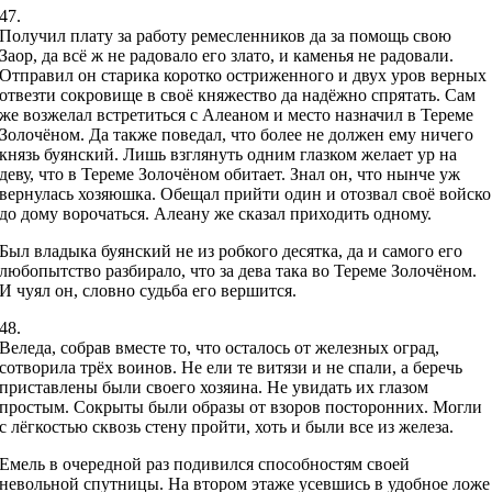
47.
Получил плату за работу ремесленников да за помощь свою
Заор, да всё ж не радовало его злато, и каменья не радовали.
Отправил он старика коротко остриженного и двух уров верных
отвезти сокровище в своё княжество да надёжно спрятать. Сам
же возжелал встретиться с Алеаном и место назначил в Тереме
Золочёном. Да также поведал, что более не должен ему ничего
князь буянский. Лишь взглянуть одним глазком желает ур на
деву, что в Тереме Золочёном обитает. Знал он, что нынче уж
вернулась хозяюшка. Обещал прийти один и отозвал своё войско
до дому ворочаться. Алеану же сказал приходить одному.
Был владыка буянский не из робкого десятка, да и самого его
любопытство разбирало, что за дева така во Тереме Золочёном.
И чуял он, словно судьба его вершится.
48.
Веледа, собрав вместе то, что осталось от железных оград,
сотворила трёх воинов. Не ели те витязи и не спали, а беречь
приставлены были своего хозяина. Не увидать их глазом
простым. Сокрыты были образы от взоров посторонних. Могли
с лёгкостью сквозь стену пройти, хоть и были все из железа.
Емель в очередной раз подивился способностям своей
невольной спутницы. На втором этаже усевшись в удобное ложе