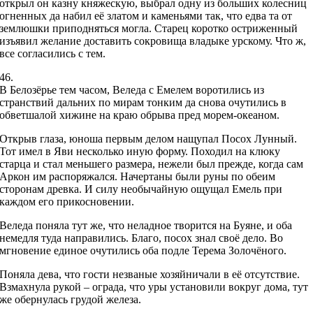
открыл он казну княжескую, выбрал одну из больших колесниц
огненных да набил её златом и каменьями так, что едва та от
землюшки приподняться могла. Старец коротко остриженный
изъявил желание доставить сокровища владыке урскому. Что ж,
все согласились с тем.
46.
В Белозёрье тем часом, Веледа с Емелем воротились из
странствий дальних по мирам тонким да снова очутились в
обветшалой хижине на краю обрыва пред морем-океаном.
Открыв глаза, юноша первым делом нащупал Посох Лунный.
Тот имел в Яви несколько иную форму. Походил на клюку
старца и стал меньшего размера, нежели был прежде, когда сам
Аркон им распоряжался. Начертаны были руны по обеим
сторонам древка. И силу необычайную ощущал Емель при
каждом его прикосновении.
Веледа поняла тут же, что неладное творится на Буяне, и оба
немедля туда направились. Благо, посох знал своё дело. Во
мгновение единое очутились оба подле Терема Золочёного.
Поняла дева, что гости незваные хозяйничали в её отсутствие.
Взмахнула рукой – ограда, что уры установили вокруг дома, тут
же обернулась грудой железа.