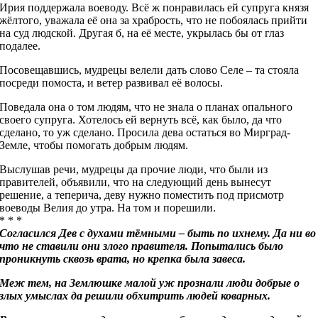
Ирия поддержала воеводу. Всё ж понравилась ей супруга князя
жёлтого, уважала её она за храбрость, что не побоялась прийти
на суд людской. Другая б, на её месте, укрылась бы от глаз
подалее.
Посовещавшись, мудрецы велели дать слово Селе – та стояла
посреди помоста, и ветер развивал её волосы.
Поведала она о том людям, что не знала о планах опального
своего супруга. Хотелось ей вернуть всё, как было, да что
сделано, то уж сделано. Просила дева остаться во Мирград-
Земле, чтобы помогать добрым людям.
Выслушав речи, мудрецы да прочие люди, что были из
правителей, объявили, что на следующий день вынесут
решение, а теперича, деву нужно поместить под присмотр
воеводы Велия до утра. На том и порешили.
* * *
Согласился Дев с духами тёмными – быть по ихнему. Да ни во
что не ставили они злого правителя. Попытались было
проникнуть сквозь врата, но крепка была завеса.
Меж тем, на Землюшке малой уж прознали люди добрые о
злых умыслах да решили обхитрить людей коварных.