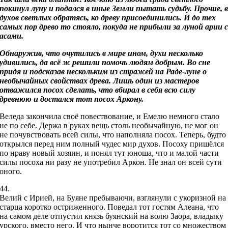
покинул луну и подался в иные Земли пытать судьбу. Прочие, 
духов светлых обратясь, ко древу присоединились. И до тех
самых пор древо то стояло, покуда не прибыли за луной арии 
асами.
Обнаружив, что очутились в мире ином, духи несколько
удивились, да всё ж решили помочь людям добрым. Во сне
придя и подсказав нескольким из стражей на Раде-луне о
необычайных свойствах древа. Лишь один из мастеров
отважился посох сделать, что вбирал в себя всю силу
древнюю и достался тот посох Аркону.
Веледа закончила своё повествование, и Емелю немного стало
не по себе. Держа в руках вещь столь необычайную, не мог он
не почувствовать всей силы, что наполняла посох. Теперь, будто
открылся перед ним полный чудес мир духов. Посоху пришёлся
по нраву новый хозяин, и понял тут юноша, что и малой части
силы посоха ни разу не употребил Аркон. Не знал он всей сути
оного.
44.
Велий с Ирией, на Буяне пребываючи, взглянули с укоризной на
старца коротко остриженного. Поведал тот гостям Алеана, что
на самом деле отпустил князь буянский на волю Заора, владыку
урского, вместо него. И что нынче воротится тот со множеством