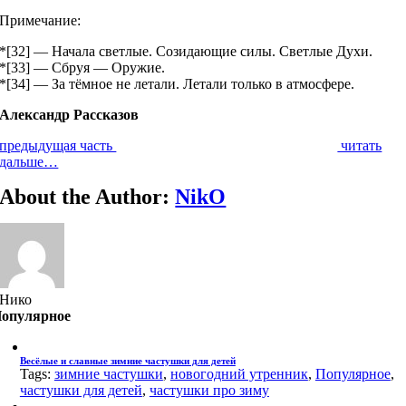
Примечание:
*[32] — Начала светлые. Созидающие силы. Светлые Духи.
*[33] — Сбруя — Оружие.
*[34] — За тёмное не летали. Летали только в атмосфере.
Александр Рассказов
предыдущая часть
читать
дальше…
About the Author:
NikO
Нико
опулярное
Весёлые и славные зимние частушки для детей
Tags:
зимние частушки
,
новогодний утренник
,
Популярное
,
частушки для детей
,
частушки про зиму