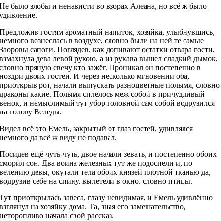
Не было злобы и ненависти во взорах Алеана, но всё ж было
удивление.
Предложив гостям ароматный напиток, хозяйка, улыбнувшись,
немного вознеслась в воздухе, словно были на ней те самые
Заоровы сапоги. Поглядев, как допивают остатки отвара гости,
взмахнула дева левой рукою, а из рукава вышел сладкий дымок,
словно пряную свечу кто зажёг. Проникал он постепенно в
ноздри двоих гостей. И через несколько мгновений оба,
приоткрыв рот, начали выпускать разноцветные полымя, словно
драконы какие. Полымя сплелось меж собой в причудливый
венок, и немыслимый тут убор головной сам собой водрузился
на голову Веледы.
Видел всё это Емель, закрытый от глаз гостей, удивлялся
немного да всё ж виду не подавал.
Посидев ещё чуть-чуть, двое начали зевать, и постепенно обоих
сморил сон. Два воина железных тут же подоспели и, по
велению девы, окутали тела обоих князей плотной тканью да,
водрузив себе на спину, вылетели в окно, словно птицы.
Тут приоткрылась завеса, глазу невидимая, и Емель удивлённо
взглянул на хозяйку дома. Та, зная его замешательство,
неторопливо начала свой рассказ.