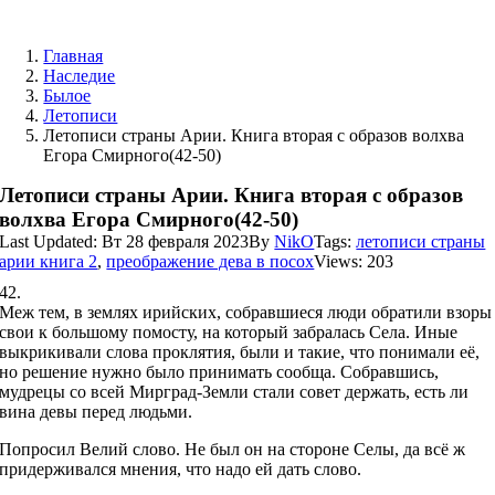
Skip
to
Главная
content
Наследие
Былое
Летописи
Летописи страны Арии. Книга вторая с образов волхва
Егора Смирного(42-50)
Летописи страны Арии. Книга вторая с образов
волхва Егора Смирного(42-50)
Last Updated: Вт 28 февраля 2023
By
NikO
Tags:
летописи страны
арии книга 2
,
преображение дева в посох
Views: 203
42.
Меж тем, в землях ирийских, собравшиеся люди обратили взоры
свои к большому помосту, на который забралась Села. Иные
выкрикивали слова проклятия, были и такие, что понимали её,
но решение нужно было принимать сообща. Собравшись,
мудрецы со всей Мирград-Земли стали совет держать, есть ли
вина девы перед людьми.
Попросил Велий слово. Не был он на стороне Селы, да всё ж
придерживался мнения, что надо ей дать слово.