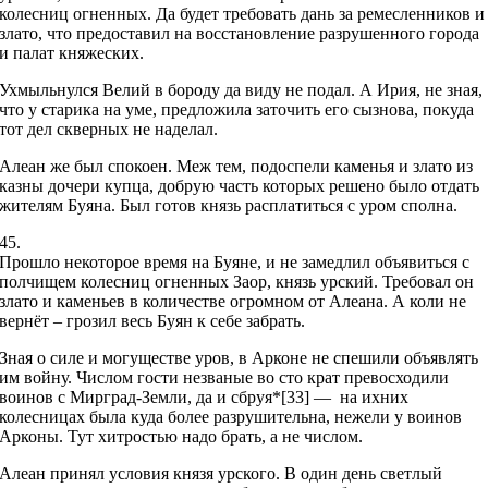
колесниц огненных. Да будет требовать дань за ремесленников и
злато, что предоставил на восстановление разрушенного города
и палат княжеских.
Ухмыльнулся Велий в бороду да виду не подал. А Ирия, не зная,
что у старика на уме, предложила заточить его сызнова, покуда
тот дел скверных не наделал.
Алеан же был спокоен. Меж тем, подоспели каменья и злато из
казны дочери купца, добрую часть которых решено было отдать
жителям Буяна. Был готов князь расплатиться с уром сполна.
45.
Прошло некоторое время на Буяне, и не замедлил объявиться с
полчищем колесниц огненных Заор, князь урский. Требовал он
злато и каменьев в количестве огромном от Алеана. А коли не
вернёт – грозил весь Буян к себе забрать.
Зная о силе и могуществе уров, в Арконе не спешили объявлять
им войну. Числом гости незваные во сто крат превосходили
воинов с Мирград-Земли, да и сбруя*[33] — на ихних
колесницах была куда более разрушительна, нежели у воинов
Арконы. Тут хитростью надо брать, а не числом.
Алеан принял условия князя урского. В один день светлый