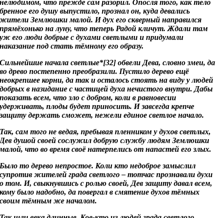
нелюдимом, что прежде сам разорил. Опосля того, как тело
бренное его душу выпустило, прознал он, куда девались
жители Землюшки малой. И дух его скверный направился
прямёхонько на луну, что теперь Радой кличут. Ждали там
уж его люди добрые с духами светлыми и придумали
наказание под стать тёмному его образу.
Сильнейшие начала светлые*[32] обвели Дева, словно змеи, да
во древо постепенно преобразили. Пустило дерево ещё
неокрепшее корни, да так и осталось стоять на виду у людей
добрых в назидание с частицей духа нечистого внутри. Дабы
показать всем, что зло с добром, коли в равновесии
удерживать, плоды будет приносить. И завсегда крепче
защиту держать сможет, нежели единое светлое начало.
Так, сам того не ведая, пребывая пленником у духов светлых,
Дев душой своей сослужил добрую службу людям Землюшки
малой, что во время своё натерпелись от напастей его злых.
Было то дерево непростое. Коли кто недоброе замыслил
супротив жителей града светлого – тотчас прознавали духи
о том. И, свыкнувшись с ролью своей, Дев защиту давал всем,
кому было надобно, да повергал в смятение духов тёмных
своим тёмным же началом.
Так шли века длинные. Кое-кто из людей града светлого