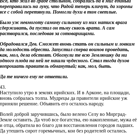
Все, кто жил во граде стольном, собрались да в миг единый
переправились на луну, что Радой теперь кличут, да хоромы
все с собой перетянули. Помогли духи в том светлые.
Было уж невмоготу самому сильному из них натиск врага
сдерживать, да пустил он тьму сквозь врата. А сам
растворился, последовав за сотоварищами.
Обрадовался Дев. Сможет вновь стать он сильным и ловким
да молодость обрести. Запустил сперва воинов проведать,
как, мол, дела обстоят. Обогнули те всю Землюшку да ни
одного плода на ней не нашли чудесного. Стал тогда духов
вопрошать правитель обманутый; как, мол, быть.
Да те ничего ему не ответили.
43.
Наступило утро в землях ирийских. И в Арконе, на площади,
вновь собралась толпа. Мудрецы да правители ирийские уж
приняли решение. Объявить его осталось народу.
Волей доброй заручившись, было велено Селу во Мирград-
Земле оставить. Да чтоб все богатства, ею накопленные, мужа её
и отца, обратила во благо для восстановления городов падших.
Да утешить сирот горемычных, кои без родителей остались.