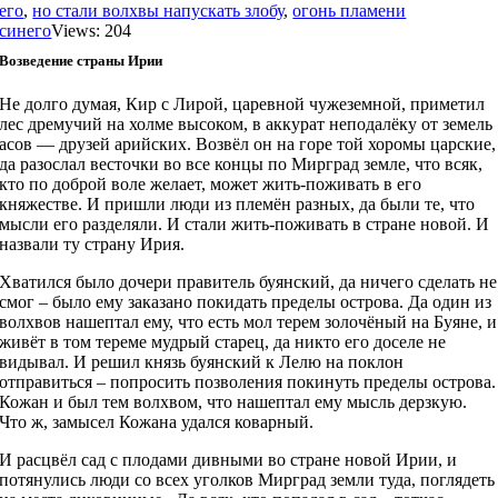
его
,
но стали волхвы напускать злобу
,
огонь пламени
синего
Views: 204
Возведение страны Ирии
Не долго думая, Кир с Лирой, царевной чужеземной, приметил
лес дремучий на холме высоком, в аккурат неподалёку от земель
асов — друзей арийских. Возвёл он на горе той хоромы царские,
да разослал весточки во все концы по Мирград земле, что всяк,
кто по доброй воле желает, может жить-поживать в его
княжестве. И пришли люди из племён разных, да были те, что
мысли его разделяли. И стали жить-поживать в стране новой. И
назвали ту страну Ирия.
Хватился было дочери правитель буянский, да ничего сделать не
смог – было ему заказано покидать пределы острова. Да один из
волхвов нашептал ему, что есть мол терем золочёный на Буяне, и
живёт в том тереме мудрый старец, да никто его доселе не
видывал. И решил князь буянский к Лелю на поклон
отправиться – попросить позволения покинуть пределы острова.
Кожан и был тем волхвом, что нашептал ему мысль дерзкую.
Что ж, замысел Кожана удался коварный.
И расцвёл сад с плодами дивными во стране новой Ирии, и
потянулись люди со всех уголков Мирград земли туда, поглядеть