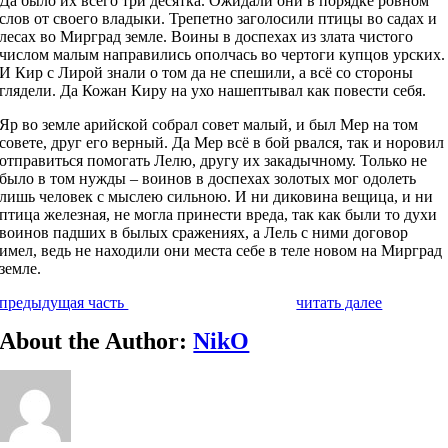
Да было их всего три десятка. Ожидали они в порядке ровном
слов от своего владыки. Трепетно заголосили птицы во садах и
лесах во Мирград земле. Воины в доспехах из злата чистого
числом малым направились ополчась во чертоги купцов урских.
И Кир с Лирой знали о том да не спешили, а всё со стороны
глядели. Да Кожан Киру на ухо нашептывал как повести себя.
Яр во земле арийской собрал совет малый, и был Мер на том
совете, друг его верный. Да Мер всё в бой рвался, так и норовил
отправиться помогать Лелю, другу их закадычному. Только не
было в том нужды – воинов в доспехах золотых мог одолеть
лишь человек с мыслею сильною. И ни диковина вещица, и ни
птица железная, не могла принести вреда, так как были то духи
воинов падших в былых сражениях, а Лель с ними договор
имел, ведь не находили они места себе в теле новом на Мирград
земле.
предыдущая часть
читать далее
About the Author:
NikO