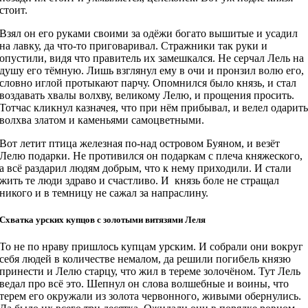
стоит.
Взял он его руками своими за одёжи богато вышитые и усадил
на лавку, да что-то приговаривал. Стражники так руки и
опустили, видя что правитель их замешкался. Не серчал Лель на
душу его тёмную. Лишь взглянул ему в очи и пронзил волю его,
словно иглой протыкают парчу. Опомнился было князь, и стал
воздавать хвалы волхву, великому Лелю, и прощения просить.
Тотчас кликнул казначея, что при нём прибывал, и велел одарит
волхва златом и каменьями самоцветными.
Вот летит птица железная по-над островом Буяном, и везёт
Лелю подарки. Не противился он подаркам с плеча княжеского,
а всё раздарил людям добрым, что к нему приходили. И стали
жить те люди здраво и счастливо. И князь боле не стращал
никого и в темницу не сажал за напраслину.
Схватка урских купцов с золотыми витязями Леля
То не по нраву пришлось купцам урским. И собрали они вокруг
себя людей в количестве немалом, да решили погибель князю
принести и Лелю старцу, что жил в тереме золочёном. Тут Лель
ведал про всё это. Шепнул он слова волшебные и воины, что
терем его окружали из золота червонного, живыми обернулись.