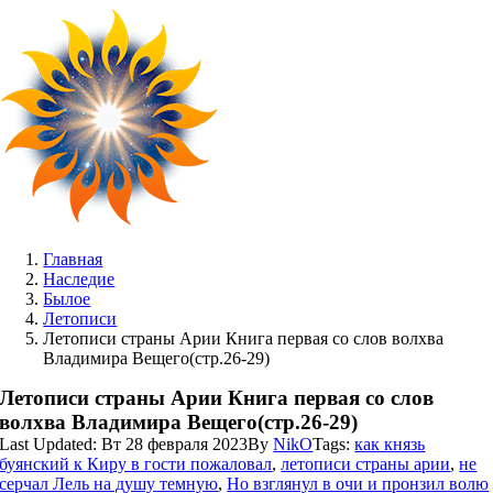
Skip
to
content
Главная
Наследие
Былое
Летописи
Летописи страны Арии Книга первая со слов волхва
Владимира Вещего(стр.26-29)
Летописи страны Арии Книга первая со слов
волхва Владимира Вещего(стр.26-29)
Last Updated: Вт 28 февраля 2023
By
NikO
Tags:
как князь
буянский к Киру в гости пожаловал
,
летописи страны арии
,
не
серчал Лель на душу темную
,
Но взглянул в очи и пронзил волю