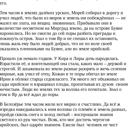
его.
Тем часом в землях далёких урских, Морей собирал в дорогу и
учил людей, что были из миров и земель им побеждённых — не
жалел ни злата, ни вещиц иковинных. Прибывали они в
количестве несметном на Мирград землю, да на острове Буяне
хоронились. Но не смогли до сей поры разбить преграды и
покинуть остров. Знал о том Яр и не спешил их остановить,
лишь жаль ему было людей добрых, что не по воле своей
оказались пленниками на Буяне, али во земле ирийской.
Прошло уж немало годков. У Кира и Лиры дочь народилась.
Взрастили её, и воительницей она стала, каких мало – дерзкой и
строгой. И захаживала во земли разные разорять и жечь селения
мирные, как учил её отец. Кожан в те поры обитал во земле
Ирии в облике старца седовласого. Уж много лет обхаживал он
сады ирийские и взращивал плоды, пропитывая их духом своим
нечистым. Люди во землях тех за волхва его почитали. Знал о
том и Яр да всё ждал до поры.
В Белозёрье тем часом жили все мирно и счастливо. Да всё ж
изредка наведывались к ним волхвы со племён и земель разных,
пройдя сквозь снега и холод лютый – воспрошали знания
светлого из рук чистых. Всяк, кто мог достичь чертогов
арийских, был одарён знанием. Ежели был человек не чист