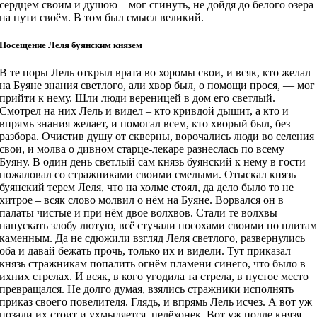
сердцем своим и душою – мог сгинуть, не дойдя до белого озера
на пути своём. В том был смысл великий.
Посещение Леля буянским князем
В те поры Лель открыл врата во хоромы свои, и всяк, кто желал
на Буяне знания светлого, али хвор был, о помощи прося, — мог
прийти к нему. Шли люди вереницей в дом его светлый.
Смотрел на них Лель и видел – кто кривдой дышит, а кто и
впрямь знания желает, и помогал всем, кто хворый был, без
разбора. Очистив душу от скверны, ворочались люди во селени
свои, и молва о дивном старце-лекаре разнеслась по всему
Буяну. В один день светлый сам князь буянский к нему в гости
пожаловал со стражниками своими смелыми. Отыскал князь
буянский терем Леля, что на холме стоял, да дело было то не
хитрое – всяк слово молвил о нём на Буяне. Ворвался он в
палаты чистые и при нём двое волхвов. Стали те волхвы
напускать злобу лютую, всё стучали посохами своими по плита
каменным. Да не сдюжили взгляд Леля светлого, развернулись
оба и давай бежать прочь, только их и видели. Тут приказал
князь стражникам попалить огнём пламени синего, что было в
ихних стрелах. И всяк, в кого угодила та стрела, в пустое место
превращался. Не долго думая, взялись стражники исполнять
приказ своего повелителя. Глядь, и впрямь Лель исчез. А вот уж
позади их стоит и ухмыляется, целёхонек. Вот уж подле князя