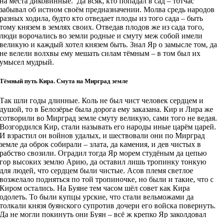
на места диковинные. Да всяк, кто попадал в сад – тотчас
забывал об истном своём предназначении. Молва средь народов
разных ходила, будто кто отведает плоды из того сада – быть
тому князем в землях своих. Отведав плодов же из сада того,
люди ворочались во земли родные и смуту меж собой имели
великую и каждый хотел князем быть. Знал Яр о замысле том, да
не велели волхвы ему мешать силам тёмным – в том был их
умысел мудрый.
Тёмный путь Кира. Смута на Мирград земле
Так шли годы длинные. Коль не был чист человек сердцем и
душой, то в Белозёрье была дорога ему заказана. Кир и Лира же
сотворили во Мирград земле смуту великую, сами того не ведая.
Возгордился Кир, стали называть его народы иные царём царей.
И взрастил он войнов удалых, и шествовали они по Мирград
земле да оброк собирали – злата, да камения, и дев чистых в
рабство свозили. Оградил тогда Яр морем студёным да цепью
гор высоких землю Арию, да оставил лишь тропинку тонкую
для людей, что сердцем были чистые. Асов племя светлое
возжелало подняться по той тропиночке, но были и такие, что с
Киром остались. На Буяне тем часом шёл совет как Кира
одолеть. То были купцы урские, что стали вельможами да
толкали князя буянского супротив дочери его войска повернуть.
Да не могли покинуть они Буян – всё ж крепко Яр заколдовал