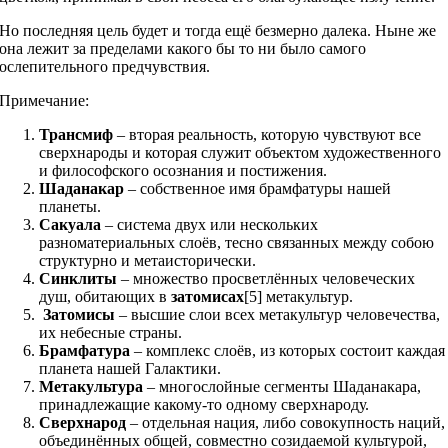
Но последняя цель будет и тогда ещё безмерно далека. Ныне же
она лежит за пределами какого бы то ни было самого
ослепительного предчувствия.
Примечание:
Трансмиф
– вторая реальность, которую чувствуют все
сверхнароды и которая служит объектом художественного
и философского осознания и постижения.
Шаданакар
– собственное имя брамфатуры нашей
планеты.
Сакуала
– система двух или нескольких
разноматериальных слоёв, тесно связанных между собою
структурно и метаисторически.
Синклиты
– множество просветлённых человеческих
душ, обитающих в
затомисах
[5] метакультур.
Затомисы
– высшие слои всех метакультур человечества,
их небесные страны.
Брамфатура
– комплекс слоёв, из которых состоит каждая
планета нашей Галактики.
Метакультура
– многослойные сегменты Шаданакара,
принадлежащие какому-то одному сверхнароду.
Сверхнарод
– отдельная нация, либо совокупность наций,
объединённых общей, совместно созидаемой культурой,