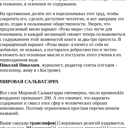
в познании, в освоении ее содержания.
На протяжении десяти лет я перелопачивал этот труд, чтобы
сократить его, сделать доступнее читателю, и вот завершив это
дело, отдаю в пользование общественности. Уверен, что
предлагаемый мною вариант «Розы мира» стал легче для
понимания, и каждый желающий сможет теперь познакомиться
с содержанием этой знаменитой книги за два-три присеста. В
сокращённый вариант «Розы мира» я ничего от себя не
добавлял, не искажал, а постарался добросовестно и честно
изложить все основные мысли и постулаты этого учения в их
первозданном виде.
Николай Николаев
, журналист, редактор газеты (сегодня –
пенсионер, живу в г.Костроме).
МИРОВАЯ САЛЬВАТЭРРА
Все слои Мировой Сальватэрры пятимерны, число временнЫх
координат превышает 200. А это означает, что выразить
содержание и смысл этих сфер в человеческих образах
невозможно. Поэтому ограничимся простым перечислением
названий.
Выше сакуалы
трансмифов
[1] верховных религий вздымается,