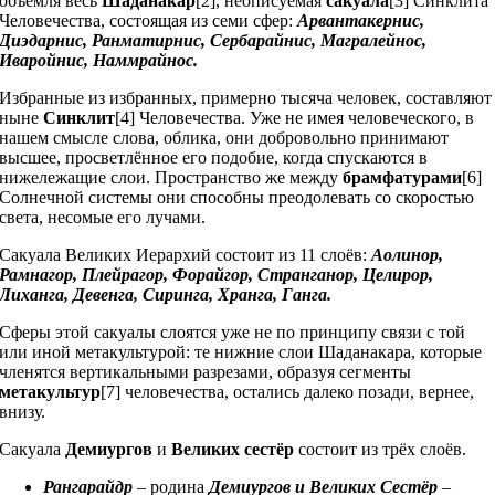
объемля весь
Шаданакар
[2], неописуемая
сакуала
[3] Синклита
Человечества, состоящая из семи сфер:
Арвантакернис,
Диэдарнис, Ранматирнис, Сербарайнис, Магралейнос,
Иваройнис, Наммрайнос.
Избранные из избранных, примерно тысяча человек, составляют
ныне
Синклит
[4] Человечества. Уже не имея человеческого, в
нашем смысле слова, облика, они добровольно принимают
высшее, просветлённое его подобие, когда спускаются в
нижележащие слои. Пространство же между
брамфатурами
[6]
Солнечной системы они способны преодолевать со скоростью
света, несомые его лучами.
Сакуала Великих Иерархий состоит из 11 слоёв:
Аолинор,
Рамнагор, Плейрагор, Форайгор, Странганор, Целирор,
Лиханга, Девенга, Сиринга, Хранга, Ганга.
Сферы этой сакуалы слоятся уже не по принципу связи с той
или иной метакультурой: те нижние слои Шаданакара, которые
членятся вертикальными разрезами, образуя сегменты
метакультур
[7] человечества, остались далеко позади, вернее,
внизу.
Сакуала
Демиургов
и
Великих сестёр
состоит из трёх слоёв.
Рангарайдр
– родина
Демиургов и Великих Сестёр
–