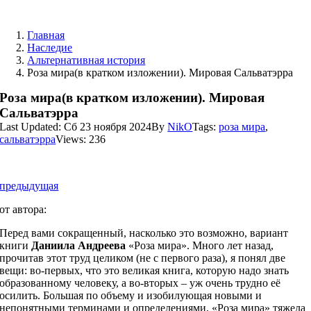
Skip
to
Главная
content
Наследие
Альтернативная история
Роза мира(в кратком изложении). Мировая Сальватэрра
Роза мира(в кратком изложении). Мировая
Сальватэрра
Last Updated: Сб 23 ноября 2024
By
NikO
Tags:
роза мира
,
сальватэрра
Views: 236
сальватэрра
предыдущая
от автора:
Перед вами сокращенный, насколько это возможно, вариант
книги
Даниила Андреева
«Роза мира». Много лет назад,
прочитав этот труд целиком (не с первого раза), я понял две
вещи: во-первых, что это великая книга, которую надо знать
образованному человеку, а во-вторых – уж очень трудно её
осилить. Большая по объему и изобилующая новыми и
непонятными терминами и определениями, «Роза мира» тяжела