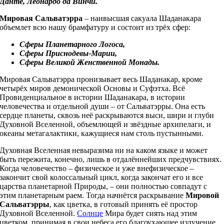
Данте, Леонардо да Винчи.
Мировая Сальватэрра
– наивысшая сакуала Шаданакара
объемлет всю нашу брамфатуру и состоит из трёх сфер:
Сферы Планетарного Логоса,
Сферы Приснодевы-Марии,
Сферы Великой Женственной Монады.
Мировая Сальватэрра пронизывает весь Шаданакар, кроме
четырёх миров демонической Основы и Суфэтха. Всё
Провиденциальное в истории Шаданакара, в истории
человечества и отдельной души – от Сальватэрры. Она есть
сердце планеты, сквозь неё раскрываются выси, шири и глуби
Духовной Вселенной, объемлющей и звёздные архипелаги, и
океаны метагалактики, кажущиеся нам столь пустынными.
Духовная Вселенная невыразима ни на каком языке и может
быть пережита, конечно, лишь в отдалённейших предчувствиях.
Когда человечество – физическое и уже внефизическое –
закончит свой колоссальный цикл, когда закончат его и все
царства планетарной Природы, – они полностью совпадут с
этим планетарным раем. Тогда начнётся раскрывание
Мировой
Сальватэрры
, как цветка, в готовый принять её простор
Духовной Вселенной.
Солнце
Мира будет сиять над этим
цветком, принимая в свои небеса его благоухающее излучение.