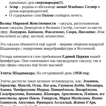
идеальных душ
сверхнародов
[8].
Астр
– родина и обиталище
монад Младших Сестёр
и
духов-народоводителей.
О содержании слоя
Оамма
сообщить нечего.
Волны Мировой Женственности
– сакуала, расположенная
выше сакуалы Демиургов и Великих Сестёр, состоит из шести
сфер:
Лимуарна, Баюшми, Фаолеммис, Саора, Наолитис.
Имя
последней из сфер, шестой, неизвестно.
Эта сакуала объемлется ещё одной – мирами общения иерархий
Шаданакара с иерархиями макробрамфатуры и Вселенной.
Отсюда начинаются слои пребывания
Единой Церкви
нашей
брамфатуры. Они охватывают как предыдущую сакуалу, так и
три сферы сакуалы ещё более высокой:
Элиты Шаданакара.
На сегодняшний день (
1958 год
)
Элиты достигли такие великие человекодухи, как:
Эхнатон,
Зороастр, Моисей, Осия, Лао-цзы, Гаутама Будда, Махавира,
Ашока, Чандрагупта Маурья, Патанджали, Нагарджуна,
Самудрагупта, Канишка, Шанкара, Аристотель, Платон, все
апостолы, кроме Павла, Титурэль, Мария Магдалина, Иоанн
Златоуст, Августин, Франциск Ассизский, Жанна д’Арк,