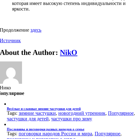
которая имеет высокую степень индивидуальности и
яркости.
Продолжение
здесь
Источник
About the Author:
NikO
Нико
опулярное
Весёлые и славные зимние частушки для детей
Tags:
зимние частушки
,
новогодний утренник
,
Популярное
,
частушки для детей
,
частушки про зиму
Пословицы и поговорки разных народов о семье
Tags:
поговорки народов России и мира
,
Популярное
,