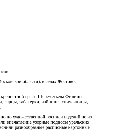
осов.
сковской области), в сёлах Жостово,
оду крепостной графа Шереметьева Филипп
и, ларцы, табакерки, чайницы, спичечницы,
.
но по художественной росписи изделий не из
вели впечатление узорные подносы уральских
теснили разнообразные расписные картонные