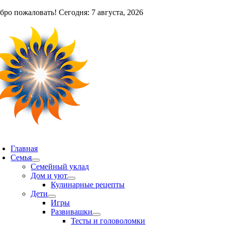
Skip
бро пожаловать! Сегодня: 7 августа, 2026
to
content
oggle
avigation
Главная
Семья
Семейный уклад
Дом и уют
Кулинарные рецепты
Дети
Игры
Развивашки
Тесты и головоломки