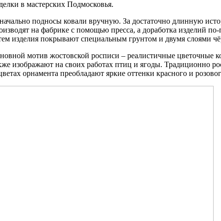
делки в мастерских Подмосковья.
начально подносы ковали вручную. За достаточно длинную исто
оизводят на фабрике с помощью пресса, а доработка изделий п
тем изделия покрывают специальным грунтом и двумя слоями чё
новной мотив жостовской росписи – реалистичные цветочные к
кже изображают на своих работах птиц и ягоды. Традиционно ро
цветах орнамента преобладают яркие оттенки красного и розового