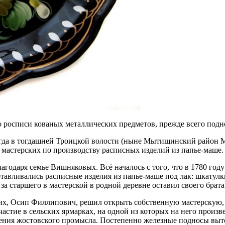
росписи кованых металлических предметов, прежде всего подн
огда в тогдашней Троицкой волости (ныне Мытищинский район Мо
 мастерских по производству расписных изделий из папье-маше.
лагодаря семье Вишняковых. Всё началось с того, что в 1780 г
авливались расписные изделия из папье-маше под лак: шкатулк
а старшего в мастерской в родной деревне оставил своего брата
их, Осип Филлипович, решил открыть собственную мастерскую, 
частие в сельских ярмарках, на одной из которых на него произ
дения жостовского промысла. Постепенно железные подносы вы