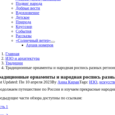
Подвиг народа
Добрые вести
Вдохновение
Детское
Природа
Кругозор
События
Рассказы
«Солнечный ветер»
Архив номеров
Главная
ИЗО и архитектура
Традиции
Традиционные орнаменты и народная роспись разных регионо
радиционные орнаменты и народная роспись разных
st Updated: Пн 10 апреля 2023
By
Анна Киран
Tags:
ИЗО
,
искусст
одолжаем путешествие по России и изучаем прекрасные народн
едыдущие части обзора доступны по ссылкам:
сть 1