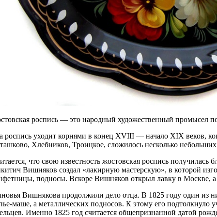
стовская роспись — это народный художественный промысел по 
а роспись уходит корнями в конец XVIII — начало XIX веков, к
ташково, Хлебников, Троицкое, сложилось несколько небольших
итается, что свою известность жостовская роспись получилась б
китич Вишняков создал «лакирную мастерскую», в которой изгот
нфетницы, подносы. Вскоре Вишняков открыл лавку в Москве, а з
новья Вишнякова продолжили дело отца. В 1825 году один из н
пье-маше, а металлических подносов. К этому его подтолкнуло у
ельцев. Именно 1825 год считается общепризнанной датой рож