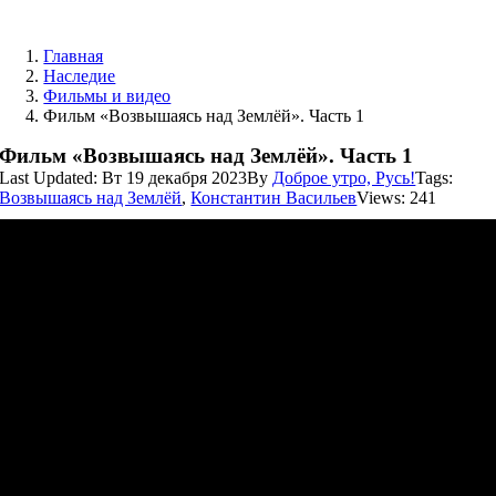
Skip
to
Главная
content
Наследие
Фильмы и видео
Фильм «Возвышаясь над Землёй». Часть 1
Фильм «Возвышаясь над Землёй». Часть 1
Last Updated: Вт 19 декабря 2023
By
Доброе утро, Русь!
Tags:
Возвышаясь над Землёй
,
Константин Васильев
Views: 241