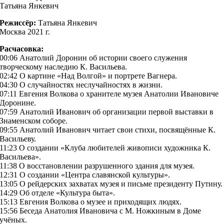
Татьяна Янкевич
Режиссёр:
Татьяна Янкевич
Москва 2021 г.
Расчасовка:
00:06 Анатолий Доронин об истории своего служения
творческому наследию К. Васильева.
02:42 О картине «Над Волгой» и портрете Вагнера.
04:30 О случайностях неслучайностях в жизни.
07:11 Евгения Волкова о хранителе музея Анатолии Ивановиче
Доронине.
07:59 Анатолий Иванович об организации первой выставки в
Знаменском соборе.
09:55 Анатолий Иванович читает свои стихи, посвящённые К.
Васильеву.
11:23 О создании «Клуба любителей живописи художника К.
Васильева».
11:38 О восстановлении разрушенного здания для музея.
12:31 О создании «Центра славянской культуры».
13:05 О рейдерских захватах музея и письме президенту Путину.
14:29 Об отделе «Культура быта».
15:13 Евгения Волкова о музее и приходящих людях.
15:56 Беседа Анатолия Ивановича с М. Ножкиным в Доме
учёных.