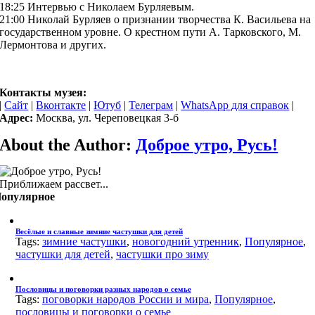
18:25 Интервью с Николаем Бурляевым.
21:00 Николай Бурляев о признании творчества К. Васильева на
государственном уровне. О крестном пути А. Тарковского, М.
Лермонтова и других.
Контакты музея:
|
Сайт
|
Вконтакте
|
Ютуб
|
Телеграм
|
WhatsApp для справок
|
Адрес:
Москва, ул. Череповецкая 3-б
About the Author:
Доброе утро, Русь!
Приближаем рассвет...
опулярное
Весёлые и славные зимние частушки для детей
Tags:
зимние частушки
,
новогодний утренник
,
Популярное
,
частушки для детей
,
частушки про зиму
Пословицы и поговорки разных народов о семье
Tags:
поговорки народов России и мира
,
Популярное
,
пословицы и поговорки о семье