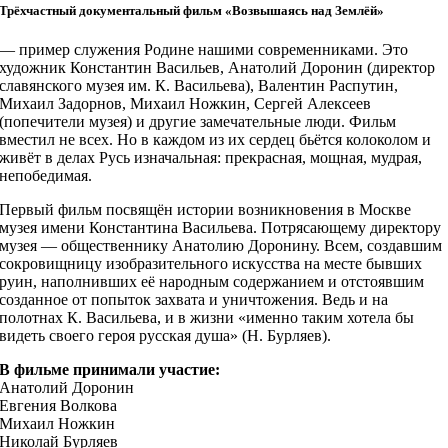
Трёхчастный документальный фильм «Возвышаясь над Землёй»
— пример служения Родине нашими современниками. Это
художник Константин Васильев, Анатолий Доронин (директор
славянского музея им. К. Васильева), Валентин Распутин,
Михаил Задорнов, Михаил Ножкин, Сергей Алексеев
(попечители музея) и другие замечательные люди. Фильм
вместил не всех. Но в каждом из их сердец бьётся колоколом и
живёт в делах Русь изначальная: прекрасная, мощная, мудрая,
непобедимая.
Первый фильм посвящён истории возникновения в Москве
музея имени Константина Васильева. Потрясающему директору
музея — общественнику Анатолию Доронину. Всем, создавшим
сокровищницу изобразительного искусства на месте бывших
руин, наполнивших её народным содержанием и отстоявшим
созданное от попыток захвата и уничтожения. Ведь и на
полотнах К. Васильева, и в жизни «именно таким хотела бы
видеть своего героя русская душа» (Н. Бурляев).
В фильме принимали участие:
Анатолий Доронин
Евгения Волкова
Михаил Ножкин
Николай Бурляев