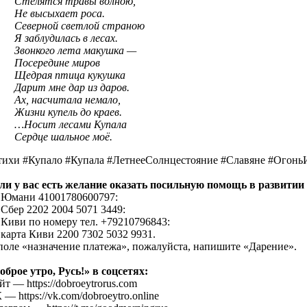
Стелятся травы волною,
Не высыхает роса.
Северной светлой страною
Я заблудилась в лесах.
Звонкого лета макушка —
Посередине миров
Щедрая птица кукушка
Дарит мне дар из даров.
Ах, насчитала немало,
Жизни купель до краев.
…Носит лесами Купала
Сердце шальное моё.
тихи #Купало #Купала #ЛетнееСолнцестояние #Славяне #Огонь
ли у вас есть желание оказать посильную помощь в развитии 
Юмани 41001780600797:
Сбер 2202 2004 5071 3449:
Киви по номеру тел. +79210796843:
карта Киви 2200 7302 5032 9931.
поле «назначение платежа», пожалуйста, напишите «Дарение».
оброе утро, Русь!» в соцсетях:
йт — https://dobroeytrorus.com
 — https://vk.com/dobroeytro.online