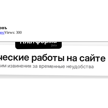
овъ
део
Views: 300