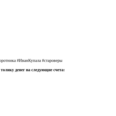
оротника #ИванКупала #староверы
 толику денег на следующие счета: