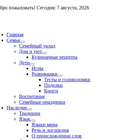
Skip
бро пожаловать! Сегодня: 7 августа, 2026
to
content
oggle
avigation
Главная
Семья
Семейный уклад
Дом и уют
Кулинарные рецепты
Дети
Игры
Развивашки
Тесты и головоломки
Поделки
Книги
Воспитание
Семейные праздники
Наследие
Традиции
Язык
Языки мира
Речь и логопедия
О происхождении слов