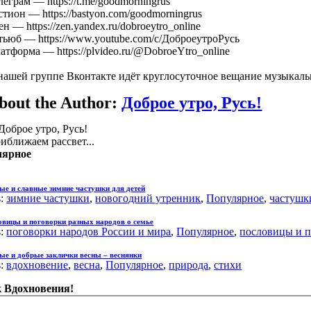
леграм — https://t.me/goodmorningrus
стион — https://bastyon.com/goodmorningrus
ен — https://zen.yandex.ru/dobroeytro_online
ьюб — https://www.youtube.com/c/ДоброеутроРусь
атформа — https://plvideo.ru/@DobroeYtro_online
нашей группе Вконтакте идёт круглосуточное вещание музыкаль
bout the Author:
Доброе утро, Русь!
иближаем рассвет...
лярное
ые и славные зимние частушки для детей
s:
зимние частушки
,
новогодний утренник
,
Популярное
,
частушк
вицы и поговорки разных народов о семье
s:
поговорки народов России и мира
,
Популярное
,
пословицы и п
ые и добрые заклички весны – веснянки
s:
вдохновение
,
весна
,
Популярное
,
природа
,
стихи
 Вдохновения!