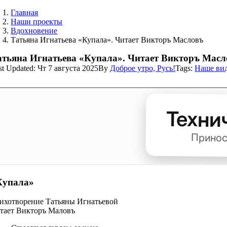
Главная
Наши проекты
Вдохновение
Татьяна Игнатьева «Купала». Читает Викторъ Масловъ
атьяна Игнатьева «Купала». Читает Викторъ Масл
st Updated: Чт 7 августа 2025
By
Доброе утро, Русь!
Tags:
Наше ви
Купала»
ихотворение Татьяны Игнатьевой
тает Викторъ Маловъ