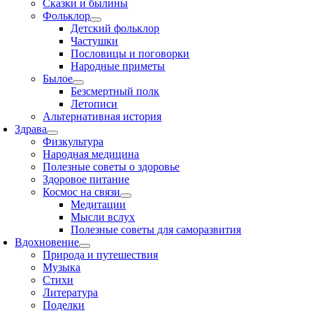
Сказки и былины
Фольклор
Детский фольклор
Частушки
Пословицы и поговорки
Народные приметы
Былое
Безсмертный полк
Летописи
Альтернативная история
Здрава
Физкультура
Народная медицина
Полезные советы о здоровье
Здоровое питание
Космос на связи
Медитации
Мысли вслух
Полезные советы для саморазвития
Вдохновение
Природа и путешествия
Музыка
Стихи
Литература
Поделки