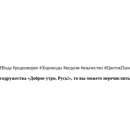
ИВода #родноверие #Хороводы #ведизм #язычество #ЦветокПап
содружества «Доброе утро, Русь!», то вы можете перечислить