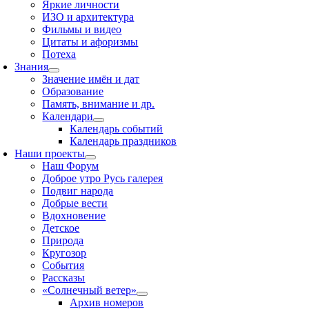
Яркие личности
ИЗО и архитектура
Фильмы и видео
Цитаты и афоризмы
Потеха
Знания
Значение имён и дат
Образование
Память, внимание и др.
Календари
Календарь событий
Календарь праздников
Наши проекты
Наш Форум
Доброе утро Русь галерея
Подвиг народа
Добрые вести
Вдохновение
Детское
Природа
Кругозор
События
Рассказы
«Солнечный ветер»
Архив номеров