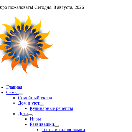
Skip
бро пожаловать! Сегодня: 8 августа, 2026
to
content
oggle
avigation
Главная
Семья
Семейный уклад
Дом и уют
Кулинарные рецепты
Дети
Игры
Развивашки
Тесты и головоломки