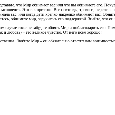
дставьте, что Мир обнимает вас или что вы обнимаете его. Почу
и мгновения. Это так приятно! Все невзгоды, тревоги, переживан
мала вас, или когда дети крепко-накрепко обнимают вас. Обнять
есь, обнимите мир, заручитесь его поддержкой. Знайте, что он 
таком случае тоже не забудьте обнять Мир и поблагодарить его. 
ак и любовь) – это великое чувство. От него всем хорошо!
ейственна. Любите Мир – он обязательно ответит вам взаимность