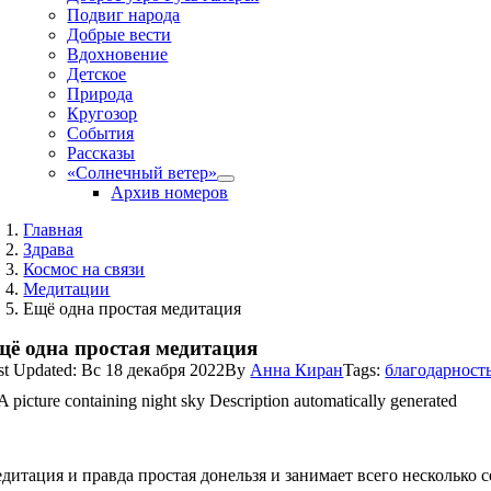
Подвиг народа
Добрые вести
Вдохновение
Детское
Природа
Кругозор
События
Рассказы
«Солнечный ветер»
Архив номеров
Главная
Здрава
Космос на связи
Медитации
Ещё одна простая медитация
щё одна простая медитация
st Updated: Вс 18 декабря 2022
By
Анна Киран
Tags:
благодарност
дитация и правда простая донельзя и занимает всего несколько с