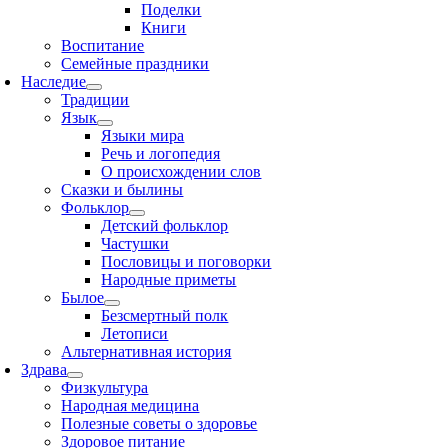
Поделки
Книги
Воспитание
Семейные праздники
Наследие
Традиции
Язык
Языки мира
Речь и логопедия
О происхождении слов
Сказки и былины
Фольклор
Детский фольклор
Частушки
Пословицы и поговорки
Народные приметы
Былое
Безсмертный полк
Летописи
Альтернативная история
Здрава
Физкультура
Народная медицина
Полезные советы о здоровье
Здоровое питание