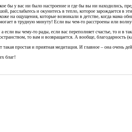
кое бы у вас ни было настроение и где бы вы ни находились, пре
шой, расслабьтесь и окунитесь в тепло, которое зарождается в эт
хоже на ощущения, которые возникали в детстве, когда мама обни
могает в трудную минуту! Если вы чем-то расстроены или волнует
 а если вы чему-то рады, если вас переполняет счастье, то и в 
остранством, то вам и возвращается. А вообще, благодарность (к
т такая простая и приятная медитация. И главное – она очень д
ех благ!