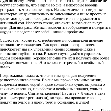
Судя по всему, именно из-за сильнейшего контраста многие не
могут вспомнить, что видели во сне, а некоторые вообще
утверждают, что снов не видят. На самом деле, сны видят все –
некоторые их действительно не запоминают, а иные просто не
достигают достаточного расслабления и не погружаются в
истинный сон. Известно также, что очень много снов видят
дети. Для них расслабиться, включить воображение и поверить в
«чудо» не представляет собой никакой проблемы.
Существует, кроме того, необычное для обывателей явление –
осознанные сновидения. Так происходит, когда человек
приобретает навык управления своим сознанием даже в
состоянии глубокого сна. В таком случае удаётся управлять
ходом сновидений, хорошо запоминать их и получать ещё более
глубокие впечатления. Это весьма интересный и необычный
навык.
Подытоживая, скажем, что сны нам даны для получения
разностороннего опыта. Во сне мы проживаем иные жизни,
встречаем новых людей и даже волшебных существ, узнаём о
каких-то явлениях, приобретаем необычные знания, учимся
чему-то новому. Спите на здоровье! Пусть те 7–8 часов в день
(или примерно треть жизни), которые вы проводите во сне,
пойдут на благо и вашему телу, и сознанию, и душе!
Автор: Анна Кира