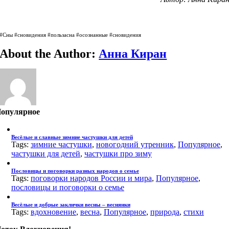
#Сны #сновидения #пользасна #осознанные #сновидения
About the Author:
Анна Киран
опулярное
Весёлые и славные зимние частушки для детей
Tags:
зимние частушки
,
новогодний утренник
,
Популярное
,
частушки для детей
,
частушки про зиму
Пословицы и поговорки разных народов о семье
Tags:
поговорки народов России и мира
,
Популярное
,
пословицы и поговорки о семье
Весёлые и добрые заклички весны – веснянки
Tags:
вдохновение
,
весна
,
Популярное
,
природа
,
стихи