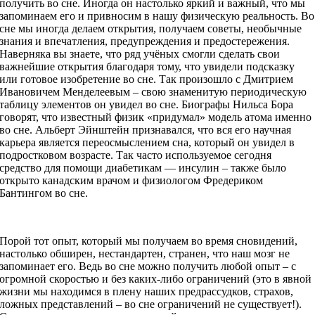
получить во сне. Иногда он настолько яркий и важный, что мы
запоминаем его и привносим в нашу физическую реальность. Во
сне мы иногда делаем открытия, получаем советы, необычные
знания и впечатления, предупреждения и предостережения.
Наверняка вы знаете, что ряд учёных смогли сделать свои
важнейшие открытия благодаря тому, что увидели подсказку
или готовое изобретение во сне. Так произошло с Дмитрием
Ивановичем Менделеевым – свою знаменитую периодическую
таблицу элементов он увидел во сне. Биографы Нильса Бора
говорят, что известный физик «придумал» модель атома именно
во сне. Альберт Эйнштейн признавался, что вся его научная
карьера является переосмыслением сна, который он увидел в
подростковом возрасте. Так часто используемое сегодня
средство для помощи диабетикам — инсулин – также было
открыто канадским врачом и физиологом Фредериком
Бантингом во сне.
Порой тот опыт, который мы получаем во время сновидений,
настолько обширен, нестандартен, странен, что наш мозг не
запоминает его. Ведь во сне можно получить любой опыт – с
огромной скоростью и без каких-либо ограничений (это в явной
жизни мы находимся в плену наших предрассудков, страхов,
ложных представлений – во сне ограничений не существует!).