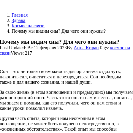
Skip
to
Главная
content
Здрава
Космос на связи
Почему мы видим сны? Для чего они нужны?
Почему мы видим сны? Для чего они нужны?
Last Updated: Вс 12 февраля 2023
By
Анна Киран
Tags:
космос на
связи
Views: 217
Сон – это не только возможность для организма отдохнуть,
накопить сил, очиститься и перезарядиться. Сон необходим
также и для нашего сознания, и нашей души.
За свою жизнь (в этом воплощении и предыдущих) мы получаем
разносторонний опыт. Часть этого опыта нам известна, понятна,
мы знаем и помним, как его получили, чего он нам стоил и
какие уроки позволил извлечь.
Другая часть опыта, который нам необходим в этом
воплощении, не может быть получена непосредственно, в
«жизненных обстоятельствах». Такой опыт мы способны