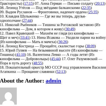
Трактористы) (
17:15
) 07. Анна Герман — Письмо солдату (
20:13
)
08. Леонид Утёсов — Под звёздами балканскими (
22:35
)
09. Вадим Русланов — Фронтовики, наденьте ордена (
25:35
)
10. Клавдия Шульженко — Где же вы теперь, друзья-
однополчане (
27:44
)
11. Николай Рыбников — Тишина за Рогожской заставою (Из
кинофильма — Дом, в котором я живу) (
30:49
)
12. Павел Кравецкий — Махнём не глядя (из кинофильма —
Щит и меч) (
33:41
) 13. Нина Исакова — Уходили парни на войну
(Из кинофильма — Мать и мачеха) (
36:26
)
14. Леонид Кострица — Прощайте, скалистые горы (
38:09
)
15. Юрий Гуляев — На безымянной высоте (Из кинофильма —
Тишина) (
41:10
) 16. Валентина Левко — А годы летят (Из
кинофильма — Добровольцы) (
45:44
) 17. Олег Разумовский —
Пора в путь дорогу (
48:55
)
18. Показательный оркестр МО СССР под управлением Василия
Агапкина — Прощание славянки (
52:13
)
About the Author:
admin