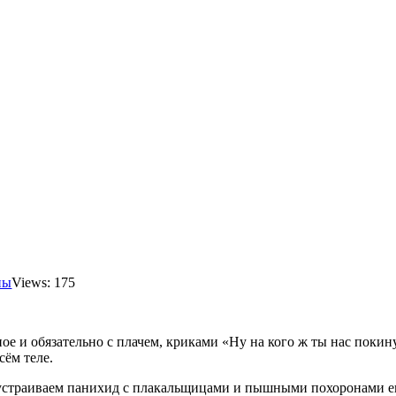
ны
Views: 175
ое и обязательно с плачем, криками «Ну на кого ж ты нас покину
сём теле.
не устраиваем панихид с плакальщицами и пышными похоронами ег