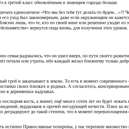
ёл в третий класс обновлённым и знающим гораздо больше.
чать единоличное «Что мы без тебя тут делать-то будем…»?! Че
 и его уход был закономерным, даже если окружающим он кажет
Поясню лишь, что те, кто по своей вине или решению уходят из
безпамятстве» вернутся сюда вновь, для получения этих уроков. А
нно семья радовались, что он ушел вверх, по пути своего разви
лёз печали или утраты, ибо каждый желал ближнему только добра
ный гроб и закапывают в землю. То есть в момент современного
 останки своих близких и родных. А согласитесь, консервирован
нно в деревянных кадушках.
о последняя кость, а значит, ещё много сотен лет он будет лежат
ивидений, вурдалаков и прочей негодующей нечисти. Плюс ко вс
 и деградируют до такой степени, что в момент перевоплощения о
ть истинно Православные похороны, у нас переняли множество 