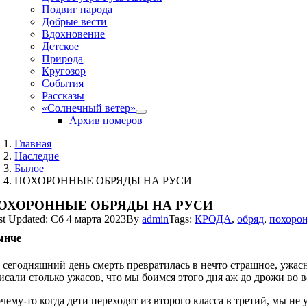
Подвиг народа
Добрые вести
Вдохновение
Детское
Природа
Кругозор
События
Рассказы
«Солнечный ветер»
Архив номеров
Главная
Наследие
Былое
ПОХОРОННЫЕ ОБРЯДЫ НА РУСИ
ОХОРОННЫЕ ОБРЯДЫ НА РУСИ
st Updated: Сб 4 марта 2023
By
admin
Tags:
КРОДА
,
обряд
,
похоро
ынче
 сегодняшний день смерть превратилась в нечто страшное, ужасн
исали столько ужасов, что мы боимся этого дня аж до дрожи во в
чему-то когда дети переходят из второго класса в третий, мы 