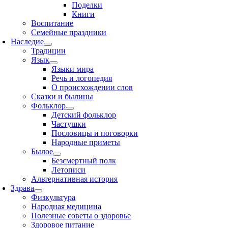
Поделки
Книги
Воспитание
Семейные праздники
Наследие
Традиции
Язык
Языки мира
Речь и логопедия
О происхождении слов
Сказки и былины
Фольклор
Детский фольклор
Частушки
Пословицы и поговорки
Народные приметы
Былое
Безсмертный полк
Летописи
Альтернативная история
Здрава
Физкультура
Народная медицина
Полезные советы о здоровье
Здоровое питание