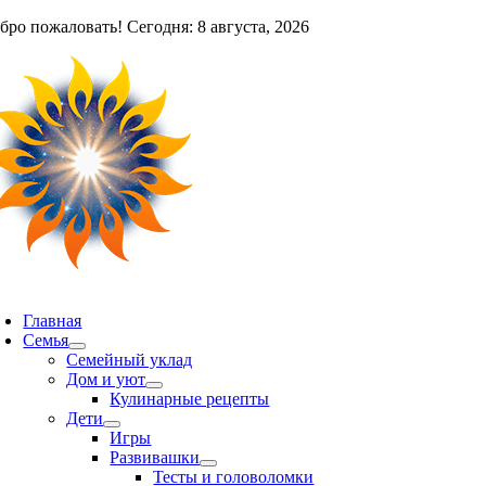
Skip
бро пожаловать! Сегодня: 8 августа, 2026
to
content
oggle
avigation
Главная
Семья
Семейный уклад
Дом и уют
Кулинарные рецепты
Дети
Игры
Развивашки
Тесты и головоломки