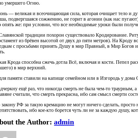
ло умершего Огню.
онь — великая и всеочищающая сила, которая очищает тело и душ
ша, подвергшаяся сожжению, не горит в агонии (как нас пугают
о опять же: при условии, что все необходимые уроки были получ
Славянской традиции похорон существовало Кродирование. Риту
остамент из брёвен высотой от двух до пяти метров). На Кроду
едкам с просьбами принять Душу в мир Правный, в Мир Богов и
ть.
кая Крода способна сжечь дотла Всё, включая и кости. Пепел ра
ашего) в мир верхний.
для памяти ставили на капище семейном или в Изгородь у дома 
дчеркну ещё раз, что никогда смерть не была чем-то траурным, а
авяне считали, что смерть прекрасна, ибо сам смысл смерти сос
 закону РФ за такую кремацию не могут ничего сделать, просто 
епятствовать, ибо кое-кто борется чуть ли не за каждую душу, ко
bout the Author:
admin