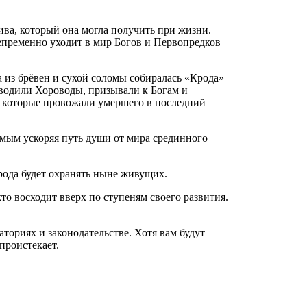
ива, который она могла получить при жизни.
непременно уходит в мир Богов и Первопредков
 из брёвен и сухой соломы собиралась «Крода»
 водили Хороводы, призывали к Богам и
, которые провожали умершего в последний
самым ускоряя путь души от мира срединного
рода будет охранять ныне живущих.
кто восходит вверх по ступеням своего развития.
ториях и законодательстве. Хотя вам будут
 проистекает.