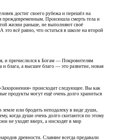
ловек достиг своего рубежа и перешёл на
ся преждевременным. Произошла смерть тела и
 этой жизни раньше, не выполняют своё
 это всё равно, что остаться в школе на второй
тия, и причислился к Богам — Покровителям
 и блага, а высшее благо — это развитие, новая
 «Захоронения» происходит следующее. Вы как
ные продукты могут ещё очень долго храниться
ь в земле или бродить неподалеку в виде души,
ему, когда души очень долго скитаются по этому
ни не уходят вверх, а нисходят в мир
народов древности. Славяне всегда предавали