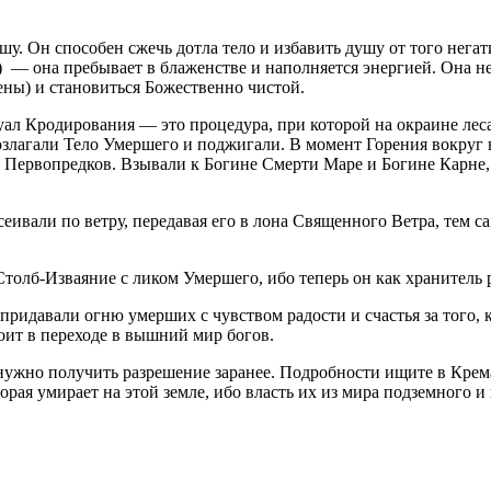
у. Он способен сжечь дотла тело и избавить душу от того негат
) — она пребывает в блаженстве и наполняется энергией. Она 
ены) и становиться Божественно чистой.
ал Кродирования — это процедура, при которой на окраине леса
 возлагали Тело Умершего и поджигали. В момент Горения вокруг
 Первопредков. Взывали к Богине Смерти Маре и Богине Карне
ссеивали по ветру, передавая его в лона Священного Ветра, тем 
Столб-Изваяние с ликом Умершего, ибо теперь он как хранитель 
 придавали огню умерших с чувством радости и счастья за того, 
тоит в переходе в вышний мир богов.
нужно получить разрешение заранее. Подробности ищите в Крема
торая умирает на этой земле, ибо власть их из мира подземного и