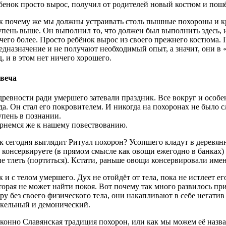
бенок просто вырос, получил от родителей новый костюм и пош
к почему же мы должны устраивать столь пышные похороны и кри
упень выше. Он выполнил то, что должен был выполнить здесь,
чего более. Просто ребёнок вырос из своего прежнего костюма. 
едназначение и не получают необходимый опыт, а значит, они в «
д, и в этом нет ничего хорошего.
веча
древности ради умершего затевали праздник. Все вокруг и особе
да. Он стал его покровителем. И никогда на похоронах не было с
упень в познании.
рнемся же к нашему повествованию.
к сегодня выглядит Ритуал похорон? Усопшего кладут в деревян
 консервируете (в прямом смысле как овощи ежегодно в банках)
не тлеть (портиться). Кстати, раньше овощи консервировали име
к и с телом умершего. Дух не отойдёт от тела, пока не истлеет ег
торая не может найти покоя. Вот почему так много развилось пр
ру без своего физического тела, они накапливают в себе негатив
кельный и демонический.
конно Славянская традиция похорон, или как мы можем её назва