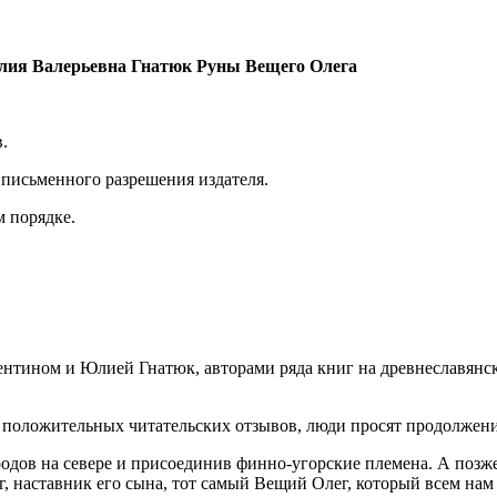
лия Валерьевна Гнатюк Руны Вещего Олега
.
 письменного разрешения издателя.
м порядке.
ентином и Юлией Гнатюк, авторами ряда книг на древнеславянск
положительных читательских отзывов, люди просят продолжени
одов на севере и присоединив финно-угорские племена. А позже
г, наставник его сына, тот самый Вещий Олег, который всем нам