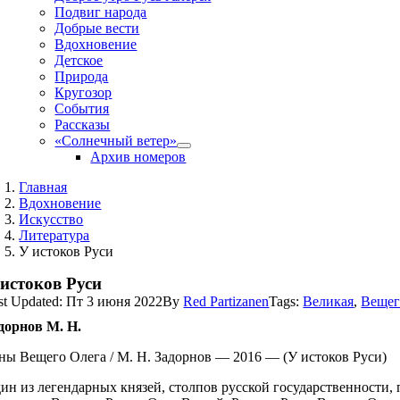
Подвиг народа
Добрые вести
Вдохновение
Детское
Природа
Кругозор
События
Рассказы
«Солнечный ветер»
Архив номеров
Главная
Вдохновение
Искусство
Литература
У истоков Руси
 истоков Руси
st Updated: Пт 3 июня 2022
By
Red Partizanen
Tags:
Великая
,
Вещег
дорнов М. Н.
ны Вещего Олега / М. Н. Задорнов — 2016 — (У истоков Руси)
ин из легендарных князей, столпов русской государственности,