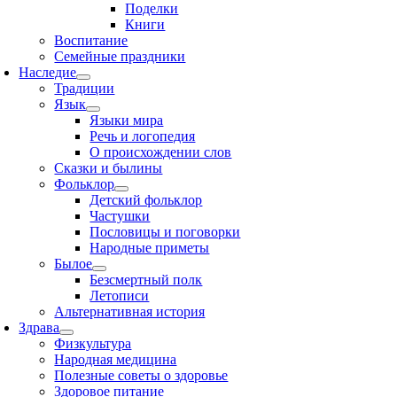
Поделки
Книги
Воспитание
Семейные праздники
Наследие
Традиции
Язык
Языки мира
Речь и логопедия
О происхождении слов
Сказки и былины
Фольклор
Детский фольклор
Частушки
Пословицы и поговорки
Народные приметы
Былое
Безсмертный полк
Летописи
Альтернативная история
Здрава
Физкультура
Народная медицина
Полезные советы о здоровье
Здоровое питание