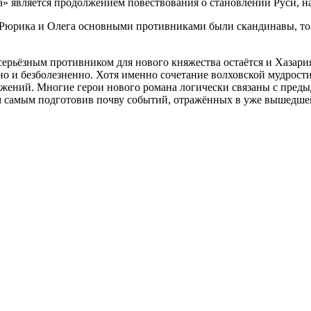
» является продолжением повествования о становлении Руси, н
Рюрика и Олега основными противниками были скандинавы, то 
рьёзным противником для нового княжества остаётся и Хазария
но и безболезненно. Хотя именно сочетание волховской мудрос
жений. Многие герои нового романа логически связаны с пред
м самым подготовив почву событий, отражённых в уже вышедшей