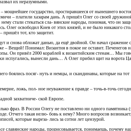
назвал их неразумными.
мя – мощнейшее государство, простиравшееся от нынешнего восто
мичи – платили хазарам дань. А пришёл Олег со своей дружиной 
 нему стали стекаться сла- вянские народы, понимая, что он за
лись. Олег освободил Киев от этих князей, и не было никакого ст
 пришёл тот, кто защитит.
ридут и снова обложат данью, да ещё двойной. Он начал сражение 
же – Вещий! Понимал: Византия в покое не оставит. Печенегов на
ропы. Он привёл 2000 кораблей к византийским стенам… Мы гово
реки испугались, вынесли дань… А Олег прибил щит на ворота Ца
го боялись посяг- нуть и немцы, и скандинавы, которые на тот 
ерие, ложь, пол- ное неуважение к правде – точь-в-точь сего
адной захватниче- ской Европе.
лько фраз. В России Олегу не поставлено ни одного памятника (з
е. Отчего такая нелю- бовь к нему? Много вопросов возникает,
писей, которые выреза- лись за сотни лет цензурой.
и все славянские народы, прорисовывается, понимаешь, почему н