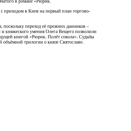
ачатого в романе «Рюрик.
с приходом в Киев на первый план торгово-
, поскольку переход её прежних данников –
ти и княжеского умения Олега Вещего позволили
ыдущей книгой «Рюрик. Полёт сокола». Судьбы
 объёмной трилогии о князе Святославе.