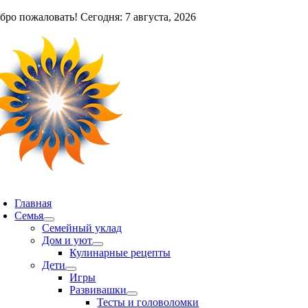
Skip
бро пожаловать! Сегодня: 7 августа, 2026
to
content
oggle
avigation
Главная
Семья
Семейный уклад
Дом и уют
Кулинарные рецепты
Дети
Игры
Развивашки
Тесты и головоломки