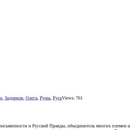
о
,
Задорнов
,
Олега
,
Руны
,
Русь
Views: 761
 письменности и Русской Правды, объединитель многих племен 