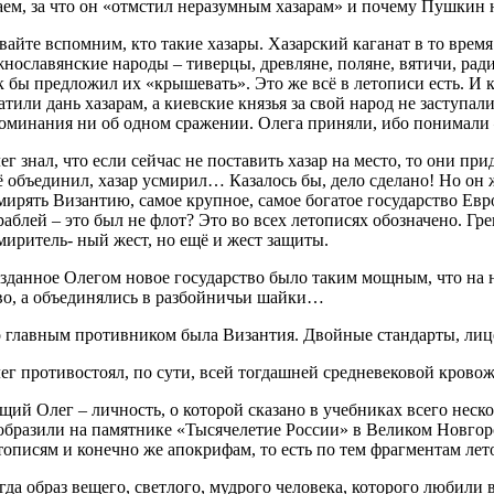
аем, за что он «отмстил неразумным хазарам» и почему Пушкин 
вайте вспомним, кто такие хазары. Хазарский каганат в то вре
нославянские народы – тиверцы, древляне, поляне, вятичи, ради
к бы предложил их «крышевать». Это же всё в летописи есть. И к
атили дань хазарам, а киевские князья за свой народ не заступа
оминания ни об одном сражении. Олега приняли, ибо понимали –
ег знал, что если сейчас не поставить хазар на место, то они п
ё объединил, хазар усмирил… Казалось бы, дело сделано! Но он 
мирять Византию, самое крупное, самое богатое государство Ев
раблей – это был не флот? Это во всех летописях обозначено. Г
миритель- ный жест, но ещё и жест защиты.
зданное Олегом новое государство было таким мощным, что на не
во, а объединялись в разбойничьи шайки…
 главным противником была Византия. Двойные стандарты, лицем
ег противостоял, по сути, всей тогдашней средневековой кровож
щий Олег – личность, о которой сказано в учебниках всего неско
образили на памятнике «Тысячелетие России» в Великом Новгород
тописям и конечно же апокрифам, то есть по тем фрагментам лето
гда образ вещего, светлого, мудрого человека, которого любил