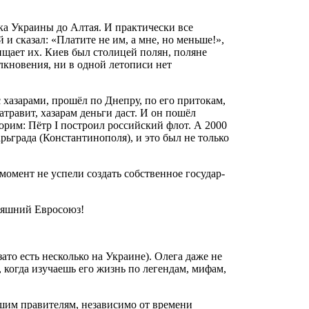
ка Украины до Алтая. И практически все
и сказал: «Платите не им, а мне, но меньше!»,
щищает их. Киев был столицей полян, поляне
олкновения, ни в одной летописи нет
с хазарами, прошёл по Днепру, по его притокам,
травит, хазарам деньги даст. И он пошёл
рим: Пётр I построил российский флот. А 2000
рьграда (Константинополя), и это был не только
момент не успели создать собственное государ-
дняшний Евросоюз!
ато есть несколько на Украине). Олега даже не
 когда изучаешь его жизнь по легендам, мифам,
ашим правителям, независимо от времени