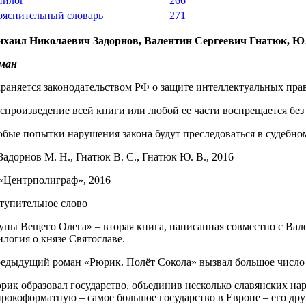
пилог
266
ояснительный словарь
271
хаил Николаевич Задорнов, Валентин Сергеевич Гнатюк, Ю
ман
раняется законодательством РФ о защите интеллектуальных прав
спроизведение всей книги или любой ее части воспрещается без
бые попытки нарушения закона будут преследоваться в судебно
Задорнов М. Н., Гнатюк В. С., Гнатюк Ю. В., 2016
«Центрполиграф», 2016
тупительное слово
уны Вещего Олега» – вторая книга, написанная совместно с Вал
илогия о князе Святославе.
едыдущий роман «Рюрик. Полёт Сокола» вызвал большое число 
рик образовал государство, объединив несколько славянских нар
рокоформатную – самое большое государство в Европе – его дру