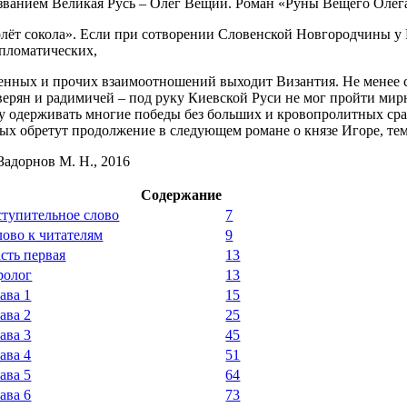
званием Великая Русь – Олег Вещий. Роман «Руны Вещего Олега
лёт сокола». Если при сотворении Словенской Новгородчины у 
пломатических,
енных и прочих взаимоотношений выходит Византия. Не менее се
верян и радимичей – под руку Киевской Руси не мог пройти мир
у одерживать многие победы без больших и кровопролитных сра
ых обретут продолжение в следующем романе о князе Игоре, те
Задорнов М. Н., 2016
Содержание
тупительное слово
7
ово к читателям
9
сть первая
13
ролог
13
ава 1
15
ава 2
25
ава 3
45
ава 4
51
ава 5
64
ава 6
73